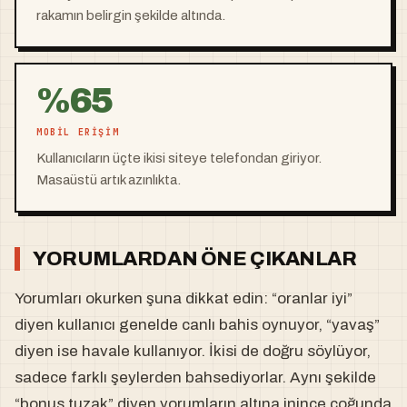
rakamın belirgin şekilde altında.
%65
MOBIL ERIŞIM
Kullanıcıların üçte ikisi siteye telefondan giriyor.
Masaüstü artık azınlıkta.
YORUMLARDAN ÖNE ÇIKANLAR
Yorumları okurken şuna dikkat edin: “oranlar iyi”
diyen kullanıcı genelde canlı bahis oynuyor, “yavaş”
diyen ise havale kullanıyor. İkisi de doğru söylüyor,
sadece farklı şeylerden bahsediyorlar. Aynı şekilde
“bonus tuzak” diyen yorumların altına inince çoğunda