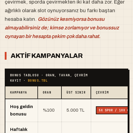
çevirmek, sporda çevirmekten iki kat daha zor. Eğer
ağırlıklı olarak slot oynuyorsanız bu farkı baştan
hesaba katın.
Gözünüz kesmiyorsa bonusu
almayabilirsiniz de; kimse zorlamıyor ve bonussuz
oynayan bir hesapta çekim çok daha rahat.
AKTIF KAMPANYALAR
BONUS TABLOSU · ORAN, TAVAN, ÇEVRIM
KAYIT ·
BONUS.TBL
KAMPANYA
ORAN
ÜST SINIR
ÇEVRIM
Hoş geldin
%100
5.000 TL
5X SPOR / 10X CA
bonusu
Haftalık