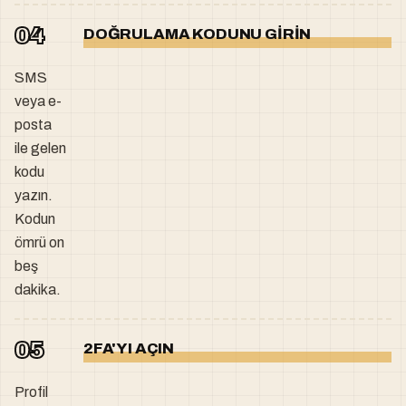
DOĞRULAMA KODUNU GIRIN
SMS
veya e-
posta
ile gelen
kodu
yazın.
Kodun
ömrü on
beş
dakika.
2FA'YI AÇIN
Profil