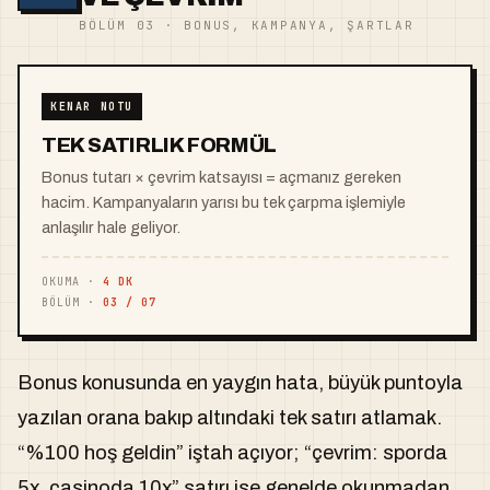
BÖLÜM 03 · BONUS, KAMPANYA, ŞARTLAR
KENAR NOTU
TEK SATIRLIK FORMÜL
Bonus tutarı × çevrim katsayısı = açmanız gereken
hacim. Kampanyaların yarısı bu tek çarpma işlemiyle
anlaşılır hale geliyor.
OKUMA ·
4 DK
BÖLÜM ·
03 / 07
Bonus konusunda en yaygın hata, büyük puntoyla
yazılan orana bakıp altındaki tek satırı atlamak.
“%100 hoş geldin” iştah açıyor; “çevrim: sporda
5x, casinoda 10x” satırı ise genelde okunmadan