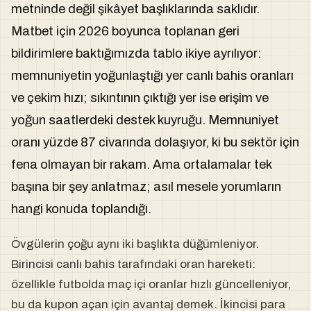
metninde değil şikâyet başlıklarında saklıdır.
Matbet için 2026 boyunca toplanan geri
bildirimlere baktığımızda tablo ikiye ayrılıyor:
memnuniyetin yoğunlaştığı yer canlı bahis oranları
ve çekim hızı; sıkıntının çıktığı yer ise erişim ve
yoğun saatlerdeki destek kuyruğu. Memnuniyet
oranı yüzde 87 civarında dolaşıyor, ki bu sektör için
fena olmayan bir rakam. Ama ortalamalar tek
başına bir şey anlatmaz; asıl mesele yorumların
hangi konuda toplandığı.
Övgülerin çoğu aynı iki başlıkta düğümleniyor.
Birincisi canlı bahis tarafındaki oran hareketi:
özellikle futbolda maç içi oranlar hızlı güncelleniyor,
bu da kupon açan için avantaj demek. İkincisi para