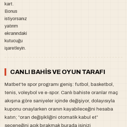
kart.
Bonus
istiyorsanız
yatırım
ekranındaki
kutucuğu
işaretleyin.
CANLI BAHIS VE OYUN TARAFI
Matbet'te spor programı geniş: futbol, basketbol,
tenis, voleybol ve e-spor. Canlı bahiste oranlar maç
akışına göre saniyeler içinde değişiyor, dolayısıyla
kuponu onaylarken oranın kayabileceğini hesaba
katın; “oran değişikliğini otomatik kabul et”
seçeneğini açık bırakmak burada işinizi