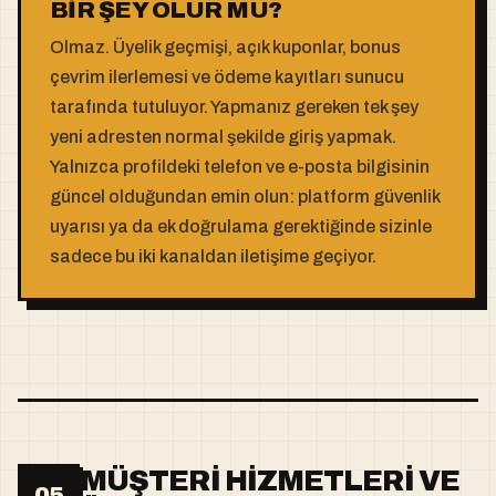
BIR ŞEY OLUR MU?
Olmaz. Üyelik geçmişi, açık kuponlar, bonus
çevrim ilerlemesi ve ödeme kayıtları sunucu
tarafında tutuluyor. Yapmanız gereken tek şey
yeni adresten normal şekilde giriş yapmak.
Yalnızca profildeki telefon ve e-posta bilgisinin
güncel olduğundan emin olun: platform güvenlik
uyarısı ya da ek doğrulama gerektiğinde sizinle
sadece bu iki kanaldan iletişime geçiyor.
MÜŞTERI HIZMETLERI VE
05