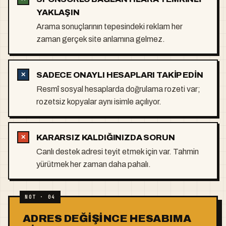
YAKLAŞIN
Arama sonuçlarının tepesindeki reklam her
zaman gerçek site anlamına gelmez.
SADECE ONAYLI HESAPLARI TAKIP EDIN
Resmî sosyal hesaplarda doğrulama rozeti var;
rozetsiz kopyalar aynı isimle açılıyor.
KARARSIZ KALDIĞINIZDA SORUN
Canlı destek adresi teyit etmek için var. Tahmin
yürütmek her zaman daha pahalı.
NOT · 04
ADRES DEĞIŞINCE HESABIMA