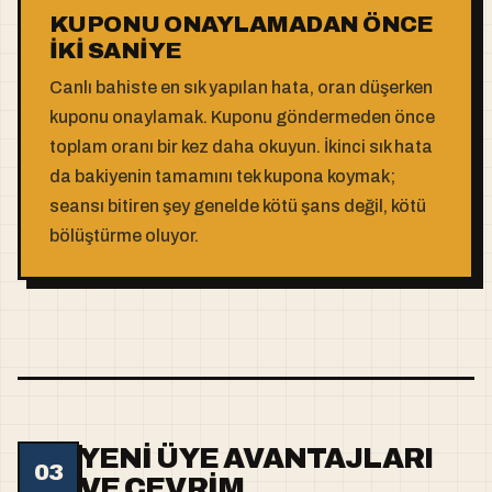
KUPONU ONAYLAMADAN ÖNCE
IKI SANIYE
Canlı bahiste en sık yapılan hata, oran düşerken
kuponu onaylamak. Kuponu göndermeden önce
toplam oranı bir kez daha okuyun. İkinci sık hata
da bakiyenin tamamını tek kupona koymak;
seansı bitiren şey genelde kötü şans değil, kötü
bölüştürme oluyor.
YENI ÜYE AVANTAJLARI
03
VE ÇEVRIM