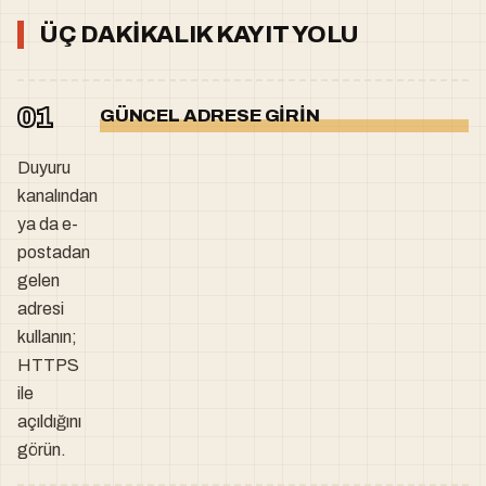
ÜÇ DAKIKALIK KAYIT YOLU
GÜNCEL ADRESE GIRIN
Duyuru
kanalından
ya da e-
postadan
gelen
adresi
kullanın;
HTTPS
ile
açıldığını
görün.