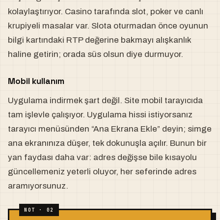
kolaylaştırıyor. Casino tarafında slot, poker ve canlı
krupiyeli masalar var. Slota oturmadan önce oyunun
bilgi kartındaki RTP değerine bakmayı alışkanlık
haline getirin; orada süs olsun diye durmuyor.
Mobil kullanım
Uygulama indirmek şart değil. Site mobil tarayıcıda
tam işlevle çalışıyor. Uygulama hissi istiyorsanız
tarayıcı menüsünden “Ana Ekrana Ekle” deyin; simge
ana ekranınıza düşer, tek dokunuşla açılır. Bunun bir
yan faydası daha var: adres değişse bile kısayolu
güncellemeniz yeterli oluyor, her seferinde adres
aramıyorsunuz.
NOT · 02