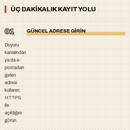
ÜÇ DAKIKALIK KAYIT YOLU
GÜNCEL ADRESE GIRIN
Duyuru
kanalından
ya da e-
postadan
gelen
adresi
kullanın;
HTTPS
ile
açıldığını
görün.