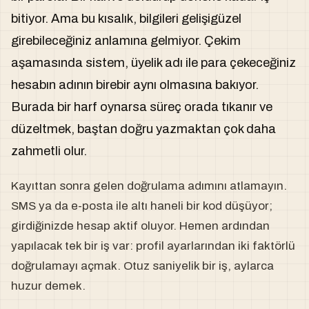
bitiyor. Ama bu kısalık, bilgileri gelişigüzel
girebileceğiniz anlamına gelmiyor. Çekim
aşamasında sistem, üyelik adı ile para çekeceğiniz
hesabın adının birebir aynı olmasına bakıyor.
Burada bir harf oynarsa süreç orada tıkanır ve
düzeltmek, baştan doğru yazmaktan çok daha
zahmetli olur.
Kayıttan sonra gelen doğrulama adımını atlamayın.
SMS ya da e-posta ile altı haneli bir kod düşüyor;
girdiğinizde hesap aktif oluyor. Hemen ardından
yapılacak tek bir iş var: profil ayarlarından iki faktörlü
doğrulamayı açmak. Otuz saniyelik bir iş, aylarca
huzur demek.