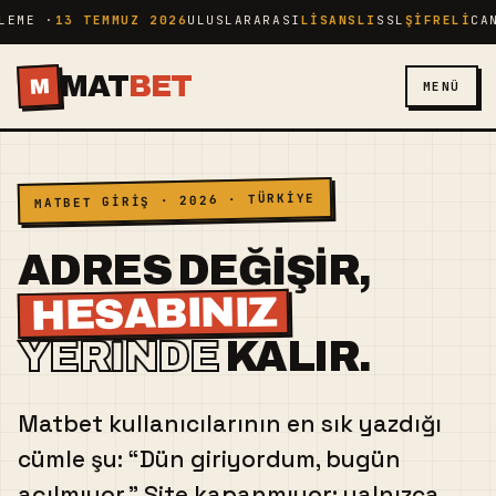
E ·
13 TEMMUZ 2026
ULUSLARARASI
LISANSLI
SSL
ŞIFRELI
CANLI
MAT
BET
M
MENÜ
MATBET GIRIŞ · 2026 · TÜRKIYE
ADRES DEĞIŞIR,
HESABINIZ
YERINDE
KALIR.
Matbet kullanıcılarının en sık yazdığı
cümle şu: “Dün giriyordum, bugün
açılmıyor.” Site kapanmıyor; yalnızca