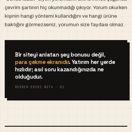
çevrim şartının hiç okunmadığı çıkıyor. Yorum okurken
kişinin hangi yöntemi kullandığını ve hangi ürüne
baktığını görmezseniz, yorumun size faydası olmaz.
Bir siteyi anlatan şey bonusu değil,
para çekme ekranıdır
. Yatırım her yerde
hızlıdır; asıl soru kazandığınızda ne
olduğudur.
REHBER EKIBI NOTU · 01