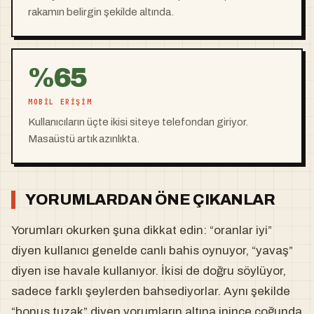
rakamın belirgin şekilde altında.
%65
MOBIL ERIŞIM
Kullanıcıların üçte ikisi siteye telefondan giriyor.
Masaüstü artık azınlıkta.
YORUMLARDAN ÖNE ÇIKANLAR
Yorumları okurken şuna dikkat edin: “oranlar iyi”
diyen kullanıcı genelde canlı bahis oynuyor, “yavaş”
diyen ise havale kullanıyor. İkisi de doğru söylüyor,
sadece farklı şeylerden bahsediyorlar. Aynı şekilde
“bonus tuzak” diyen yorumların altına inince çoğunda