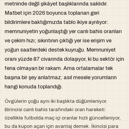
metninde değil şikâyet başlıklarında saklıdır.
Matbet için 2026 boyunca toplanan geri
bildirimlere baktığımızda tablo ikiye ayrılıyor:
memnuniyetin yoğunlaştığı yer canlı bahis oranları
ve çekim hızı; sıkıntının çıktığı yer ise erişim ve
yoğun saatlerdeki destek kuyruğu. Memnuniyet
oranı yüzde 87 civarında dolaşıyor, ki bu sektör için
fena olmayan bir rakam. Ama ortalamalar tek
başına bir şey anlatmaz; asıl mesele yorumların
hangi konuda toplandığı.
Övgülerin çoğu aynı iki başlıkta düğümleniyor.
Birincisi canlı bahis tarafındaki oran hareketi:
özellikle futbolda maç içi oranlar hızlı güncelleniyor,
bu da kupon açan için avantaj demek. İkincisi para