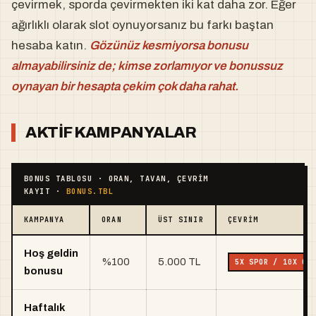
çevirmek, sporda çevirmekten iki kat daha zor. Eğer
ağırlıklı olarak slot oynuyorsanız bu farkı baştan
hesaba katın.
Gözünüz kesmiyorsa bonusu
almayabilirsiniz de; kimse zorlamıyor ve bonussuz
oynayan bir hesapta çekim çok daha rahat.
AKTIF KAMPANYALAR
BONUS TABLOSU · ORAN, TAVAN, ÇEVRIM
KAYIT ·
BONUS.TBL
KAMPANYA
ORAN
ÜST SINIR
ÇEVRIM
Hoş geldin
%100
5.000 TL
5X SPOR / 10X CA
bonusu
Haftalık