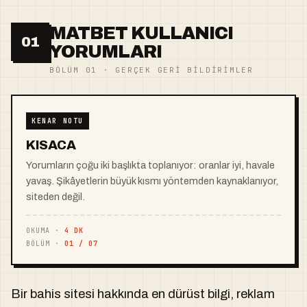
MATBET KULLANICI
01
YORUMLARI
BÖLÜM 01 · GERÇEK GERI BILDIRIMLER
KENAR NOTU
KISACA
Yorumların çoğu iki başlıkta toplanıyor: oranlar iyi, havale
yavaş. Şikâyetlerin büyük kısmı yöntemden kaynaklanıyor,
siteden değil.
OKUMA ·
4 DK
BÖLÜM ·
01 / 07
Bir bahis sitesi hakkında en dürüst bilgi, reklam