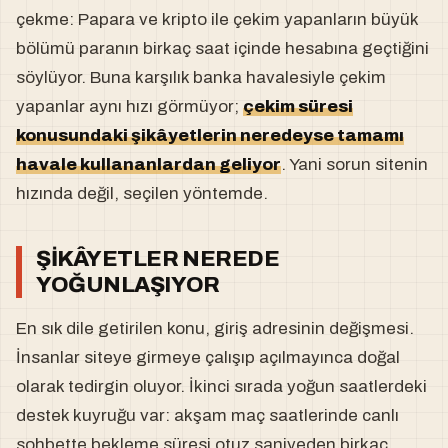
çekme: Papara ve kripto ile çekim yapanların büyük
bölümü paranın birkaç saat içinde hesabına geçtiğini
söylüyor. Buna karşılık banka havalesiyle çekim
yapanlar aynı hızı görmüyor;
çekim süresi
konusundaki şikâyetlerin neredeyse tamamı
havale kullananlardan geliyor
. Yani sorun sitenin
hızında değil, seçilen yöntemde.
ŞIKÂYETLER NEREDE
YOĞUNLAŞIYOR
En sık dile getirilen konu, giriş adresinin değişmesi.
İnsanlar siteye girmeye çalışıp açılmayınca doğal
olarak tedirgin oluyor. İkinci sırada yoğun saatlerdeki
destek kuyruğu var: akşam maç saatlerinde canlı
sohbette bekleme süresi otuz saniyeden birkaç