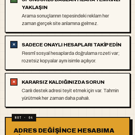
YAKLAŞIN
Arama sonuçlarının tepesindeki reklam her
zaman gerçek site anlamına gelmez.
SADECE ONAYLI HESAPLARI TAKIP EDIN
Resmî sosyal hesaplarda doğrulama rozeti var;
rozetsiz kopyalar aynı isimle açılıyor.
KARARSIZ KALDIĞINIZDA SORUN
Canlı destek adresi teyit etmek için var. Tahmin
yürütmek her zaman daha pahalı.
NOT · 04
ADRES DEĞIŞINCE HESABIMA