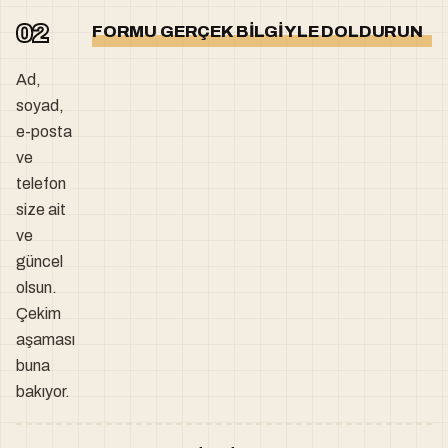
FORMU GERÇEK BILGIYLE DOLDURUN
Ad,
soyad,
e-posta
ve
telefon
size ait
ve
güncel
olsun.
Çekim
aşaması
buna
bakıyor.