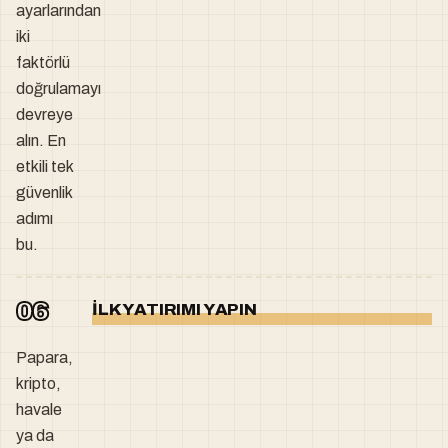
ayarlarından
iki
faktörlü
doğrulamayı
devreye
alın. En
etkili tek
güvenlik
adımı
bu.
İLK YATIRIMI YAPIN
Papara,
kripto,
havale
ya da