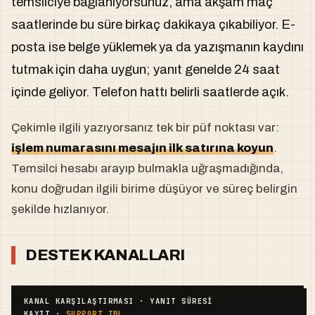
temsilciye bağlanıyorsunuz, ama akşam maç
saatlerinde bu süre birkaç dakikaya çıkabiliyor. E-
posta ise belge yüklemek ya da yazışmanın kaydını
tutmak için daha uygun; yanıt genelde 24 saat
içinde geliyor. Telefon hattı belirli saatlerde açık.
Çekimle ilgili yazıyorsanız tek bir püf noktası var:
işlem numarasını mesajın ilk satırına koyun
.
Temsilci hesabı arayıp bulmakla uğraşmadığında,
konu doğrudan ilgili birime düşüyor ve süreç belirgin
şekilde hızlanıyor.
DESTEK KANALLARI
KANAL KARŞILAŞTIRMASI · YANIT SÜRESI
KAYIT ·
SUPPORT.TBL