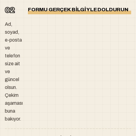
FORMU GERÇEK BILGIYLE DOLDURUN
Ad,
soyad,
e-posta
ve
telefon
size ait
ve
güncel
olsun.
Çekim
aşaması
buna
bakıyor.