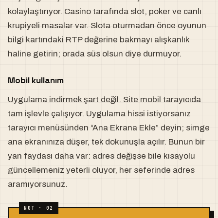
kolaylaştırıyor. Casino tarafında slot, poker ve canlı
krupiyeli masalar var. Slota oturmadan önce oyunun
bilgi kartındaki RTP değerine bakmayı alışkanlık
haline getirin; orada süs olsun diye durmuyor.
Mobil kullanım
Uygulama indirmek şart değil. Site mobil tarayıcıda
tam işlevle çalışıyor. Uygulama hissi istiyorsanız
tarayıcı menüsünden “Ana Ekrana Ekle” deyin; simge
ana ekranınıza düşer, tek dokunuşla açılır. Bunun bir
yan faydası daha var: adres değişse bile kısayolu
güncellemeniz yeterli oluyor, her seferinde adres
aramıyorsunuz.
NOT · 02