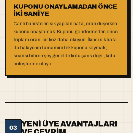
KUPONU ONAYLAMADAN ÖNCE
IKI SANIYE
Canlı bahiste en sık yapılan hata, oran düşerken
kuponu onaylamak. Kuponu göndermeden önce
toplam oranı bir kez daha okuyun. İkinci sık hata
da bakiyenin tamamını tek kupona koymak;
seansı bitiren şey genelde kötü şans değil, kötü
bölüştürme oluyor.
YENI ÜYE AVANTAJLARI
03
VE ÇEVRIM