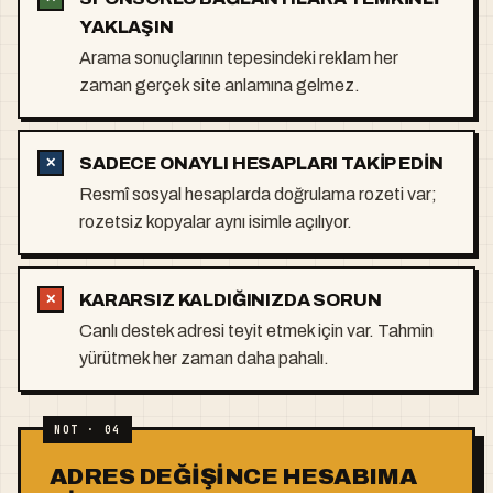
YAKLAŞIN
Arama sonuçlarının tepesindeki reklam her
zaman gerçek site anlamına gelmez.
SADECE ONAYLI HESAPLARI TAKIP EDIN
Resmî sosyal hesaplarda doğrulama rozeti var;
rozetsiz kopyalar aynı isimle açılıyor.
KARARSIZ KALDIĞINIZDA SORUN
Canlı destek adresi teyit etmek için var. Tahmin
yürütmek her zaman daha pahalı.
NOT · 04
ADRES DEĞIŞINCE HESABIMA