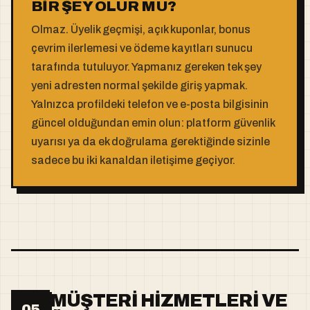
BIR ŞEY OLUR MU?
Olmaz. Üyelik geçmişi, açık kuponlar, bonus
çevrim ilerlemesi ve ödeme kayıtları sunucu
tarafında tutuluyor. Yapmanız gereken tek şey
yeni adresten normal şekilde giriş yapmak.
Yalnızca profildeki telefon ve e-posta bilgisinin
güncel olduğundan emin olun: platform güvenlik
uyarısı ya da ek doğrulama gerektiğinde sizinle
sadece bu iki kanaldan iletişime geçiyor.
MÜŞTERI HIZMETLERI VE
05