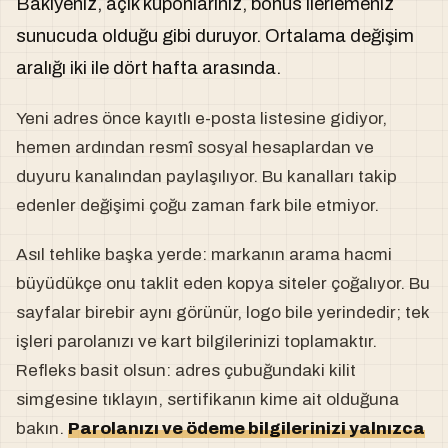
Bakiyeniz, açık kuponlarınız, bonus ilerlemeniz
sunucuda olduğu gibi duruyor. Ortalama değişim
aralığı iki ile dört hafta arasında.
Yeni adres önce kayıtlı e-posta listesine gidiyor,
hemen ardından resmî sosyal hesaplardan ve
duyuru kanalından paylaşılıyor. Bu kanalları takip
edenler değişimi çoğu zaman fark bile etmiyor.
Asıl tehlike başka yerde: markanın arama hacmi
büyüdükçe onu taklit eden kopya siteler çoğalıyor. Bu
sayfalar birebir aynı görünür, logo bile yerindedir; tek
işleri parolanızı ve kart bilgilerinizi toplamaktır.
Refleks basit olsun: adres çubuğundaki kilit
simgesine tıklayın, sertifikanın kime ait olduğuna
bakın.
Parolanızı ve ödeme bilgilerinizi yalnızca