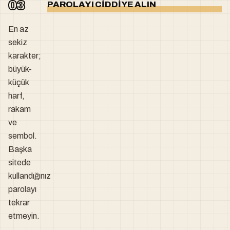
PAROLAYI CIDDIYE ALIN
En az
sekiz
karakter;
büyük-
küçük
harf,
rakam
ve
sembol.
Başka
sitede
kullandığınız
parolayı
tekrar
etmeyin.