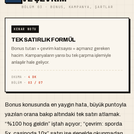
BÖLÜM 03 · BONUS, KAMPANYA, ŞARTLAR
KENAR NOTU
TEK SATIRLIK FORMÜL
Bonus tutarı × çevrim katsayısı = açmanız gereken
hacim. Kampanyaların yarısı bu tek çarpma işlemiyle
anlaşılır hale geliyor.
OKUMA ·
4 DK
BÖLÜM ·
03 / 07
Bonus konusunda en yaygın hata, büyük puntoyla
yazılan orana bakıp altındaki tek satırı atlamak.
“%100 hoş geldin” iştah açıyor; “çevrim: sporda
5x, casinoda 10x” satırı ise genelde okunmadan