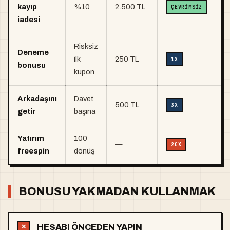
kayıp
%10
2.500 TL
ÇEVRIMSIZ
iadesi
Risksiz
Deneme
ilk
250 TL
1X
bonusu
kupon
Arkadaşını
Davet
500 TL
3X
getir
başına
Yatırım
100
—
20X
freespin
dönüş
BONUSU YAKMADAN KULLANMAK
HESABI ÖNCEDEN YAPIN