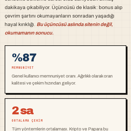
dakikaya çıkabiliyor. Üçüncüsü de klasik: bonus alıp
çevrim şartını okumayanların sonradan yaşadığı
hayal kırıklığı.
Bu üçüncüsü aslında sitenin değil,
okumamanın sonucu.
%87
MEMNUNIYET
Genel kullanıcı memnuniyet oranı. Ağırlıklı olarak oran
kalitesi ve çekim hızından geliyor.
2 sa
ORTALAMA ÇEKIM
Tüm yöntemlerin ortalaması. Kripto ve Papara bu