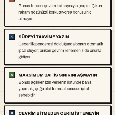
Bonus tutarını çevrim katsayısıyla çarpın. Çıkan
rakam gözünüzü korkutuyorsa bonusu hiç
almayın.
SÜREYI TAKVIME YAZIN
Geçerlilik penceresi dolduğunda bonus otomatik
iptal oluyor; biriken çevrim ilerlemeniz de onunla
gidiyor.
MAKSIMUM BAHIS SINIRINI AŞMAYIN
Bonus açıkken izin verilenin üstünde bahis
yapmak, çoğu platformda bonusun iptal
sebebidir.
ÇEVRIM BITMEDEN ÇEKIM ISTEMEYIN