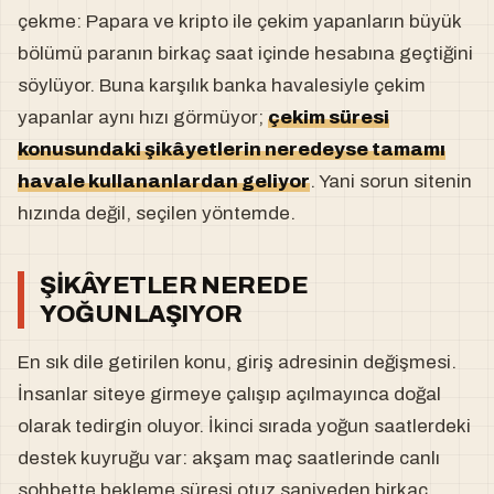
çekme: Papara ve kripto ile çekim yapanların büyük
bölümü paranın birkaç saat içinde hesabına geçtiğini
söylüyor. Buna karşılık banka havalesiyle çekim
yapanlar aynı hızı görmüyor;
çekim süresi
konusundaki şikâyetlerin neredeyse tamamı
havale kullananlardan geliyor
. Yani sorun sitenin
hızında değil, seçilen yöntemde.
ŞIKÂYETLER NEREDE
YOĞUNLAŞIYOR
En sık dile getirilen konu, giriş adresinin değişmesi.
İnsanlar siteye girmeye çalışıp açılmayınca doğal
olarak tedirgin oluyor. İkinci sırada yoğun saatlerdeki
destek kuyruğu var: akşam maç saatlerinde canlı
sohbette bekleme süresi otuz saniyeden birkaç