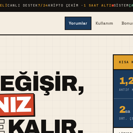
I
CANLI DESTEK
7/24
KRIPTO ÇEKIM ·
1 SAAT ALTI
SISTEM
ÇALI
Yorumlar
Kullanım
Bonu
KISA 
EĞIŞIR,
1,
AKTIF 
NIZ
2
sa
E
KALIR.
ORT. Ç