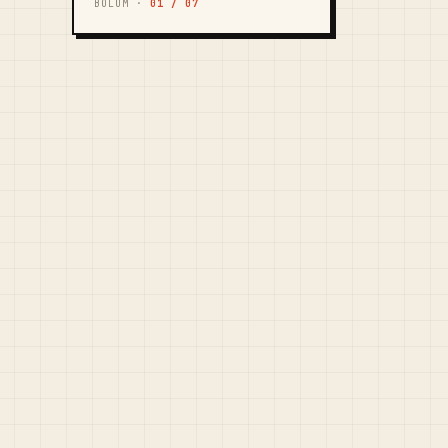
BÖLÜM ·
01 / 07