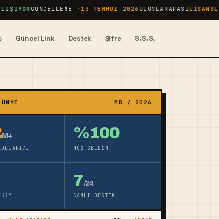
ŞIYOR
GÜNCELLEME ·
13 TEMMUZ 2026
ULUSLARARASI
LISANSLI
SS
s
Güncel Link
Destek
Şifre
S.S.S.
KÜNYE
MB / 2026
2
%100
M+
KULLANICI
HOŞ GELDIN
7
/24
EKIM
CANLI DESTEK