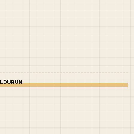
OLDURUN