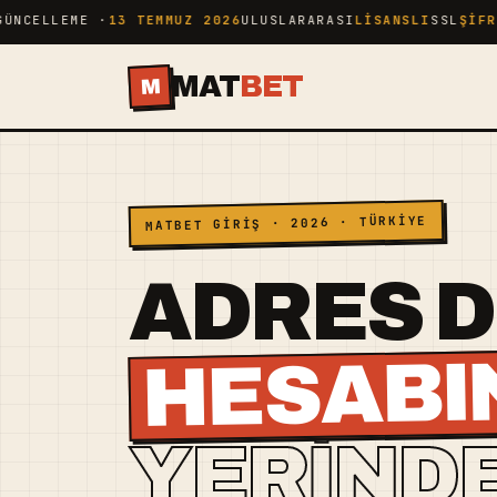
CELLEME ·
13 TEMMUZ 2026
ULUSLARARASI
LISANSLI
SSL
ŞIFREL
MAT
BET
M
MATBET GIRIŞ · 2026 · TÜRKIYE
ADRES D
HESABI
YERIND