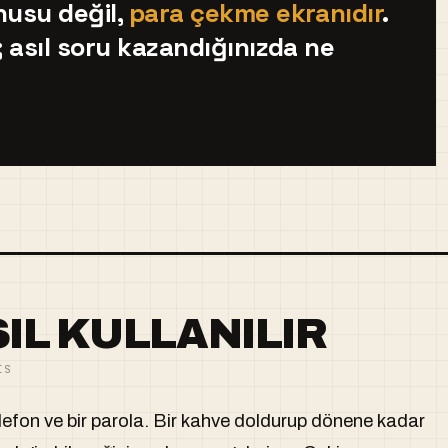
nusu değil,
para çekme ekranıdır
.
r; asıl soru kazandığınızda ne
IL KULLANILIR
IS
lefon ve bir parola. Bir kahve doldurup dönene kadar