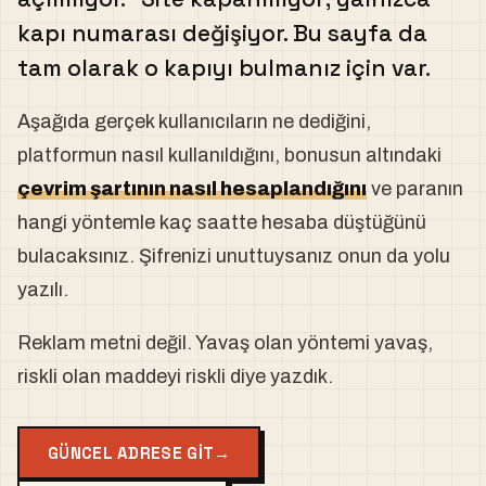
kapı numarası değişiyor. Bu sayfa da
tam olarak o kapıyı bulmanız için var.
Aşağıda gerçek kullanıcıların ne dediğini,
platformun nasıl kullanıldığını, bonusun altındaki
çevrim şartının nasıl hesaplandığını
ve paranın
hangi yöntemle kaç saatte hesaba düştüğünü
bulacaksınız. Şifrenizi unuttuysanız onun da yolu
yazılı.
Reklam metni değil. Yavaş olan yöntemi yavaş,
riskli olan maddeyi riskli diye yazdık.
GÜNCEL ADRESE GIT