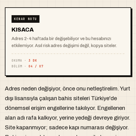
KENAR NOTU
KISACA
Adres 2-4 haftada bir değişebiliyor ve bu hesabınızı
etkilemiyor. Asıl risk adres değişimi değil, kopya siteler.
OKUMA ·
3 DK
BÖLÜM ·
04 / 07
Adres neden değişiyor, önce onu netleştirelim. Yurt
dışı lisansıyla çalışan bahis siteleri Türkiye'de
dönemsel erişim engellerine takılıyor. Engellenen
alan adı rafa kalkıyor, yerine yedeği devreye giriyor.
Site kapanmıyor; sadece kapı numarası değişiyor.