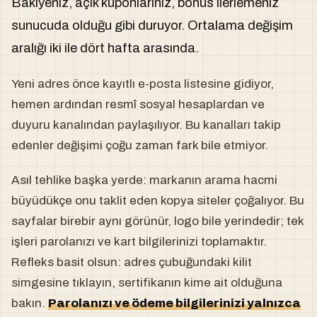
Bakiyeniz, açık kuponlarınız, bonus ilerlemeniz
sunucuda olduğu gibi duruyor. Ortalama değişim
aralığı iki ile dört hafta arasında.
Yeni adres önce kayıtlı e-posta listesine gidiyor,
hemen ardından resmî sosyal hesaplardan ve
duyuru kanalından paylaşılıyor. Bu kanalları takip
edenler değişimi çoğu zaman fark bile etmiyor.
Asıl tehlike başka yerde: markanın arama hacmi
büyüdükçe onu taklit eden kopya siteler çoğalıyor. Bu
sayfalar birebir aynı görünür, logo bile yerindedir; tek
işleri parolanızı ve kart bilgilerinizi toplamaktır.
Refleks basit olsun: adres çubuğundaki kilit
simgesine tıklayın, sertifikanın kime ait olduğuna
bakın.
Parolanızı ve ödeme bilgilerinizi yalnızca