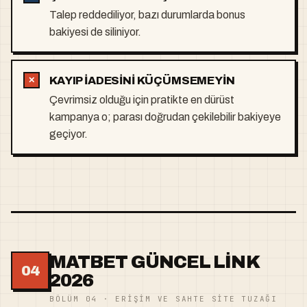
Talep reddediliyor, bazı durumlarda bonus
bakiyesi de siliniyor.
KAYIP IADESINI KÜÇÜMSEMEYIN
Çevrimsiz olduğu için pratikte en dürüst
kampanya o; parası doğrudan çekilebilir bakiyeye
geçiyor.
MATBET GÜNCEL LINK
04
2026
BÖLÜM 04 · ERIŞIM VE SAHTE SITE TUZAĞI