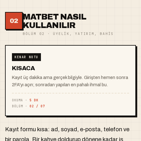
MATBET NASIL
02
KULLANILIR
BÖLÜM 02 · ÜYELIK, YATIRIM, BAHIS
KENAR NOTU
KISACA
Kayıt üç dakika ama gerçek bilgiyle. Girişten hemen sonra
2FA'yı açın; sonradan yapılan en pahalı ihmal bu.
OKUMA ·
5 DK
BÖLÜM ·
02 / 07
Kayıt formu kısa: ad, soyad, e-posta, telefon ve
bir parola. Bir kahve doldurup dönene kadar iş