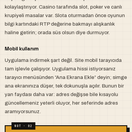
kolaylaştırıyor. Casino tarafında slot, poker ve canlı
krupiyeli masalar var. Slota oturmadan önce oyunun
bilgi kartındaki RTP değerine bakmayı alışkanlık
haline getirin; orada süs olsun diye durmuyor.
Mobil kullanım
Uygulama indirmek şart değil. Site mobil tarayıcıda
tam işlevle çalışıyor. Uygulama hissi istiyorsanız
tarayıcı menüsünden “Ana Ekrana Ekle” deyin; simge
ana ekranınıza düşer, tek dokunuşla açılır. Bunun bir
yan faydası daha var: adres değişse bile kısayolu
güncellemeniz yeterli oluyor, her seferinde adres
aramıyorsunuz.
NOT · 02