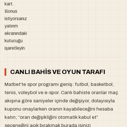
kart.
Bonus
istiyorsanız
yatırım
ekranındaki
kutucuğu
işaretleyin.
CANLI BAHIS VE OYUN TARAFI
Matbet'te spor programı geniş: futbol, basketbol,
tenis, voleybol ve e-spor. Canlı bahiste oranlar maç
akışına göre saniyeler içinde değişiyor, dolayısıyla
kuponu onaylarken oranın kayabileceğini hesaba
katın; “oran değişikliğini otomatik kabul et”
seçeneğini açık bırakmak burada işinizi