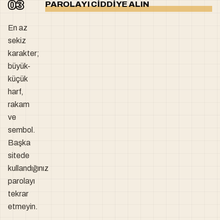
PAROLAYI CIDDIYE ALIN
En az
sekiz
karakter;
büyük-
küçük
harf,
rakam
ve
sembol.
Başka
sitede
kullandığınız
parolayı
tekrar
etmeyin.