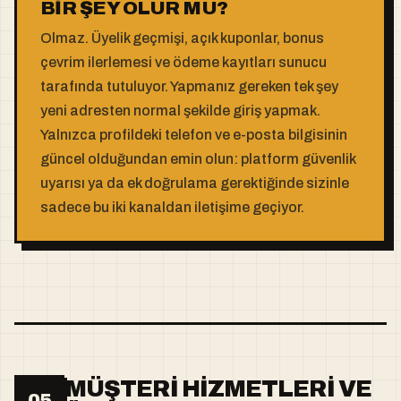
BIR ŞEY OLUR MU?
Olmaz. Üyelik geçmişi, açık kuponlar, bonus
çevrim ilerlemesi ve ödeme kayıtları sunucu
tarafında tutuluyor. Yapmanız gereken tek şey
yeni adresten normal şekilde giriş yapmak.
Yalnızca profildeki telefon ve e-posta bilgisinin
güncel olduğundan emin olun: platform güvenlik
uyarısı ya da ek doğrulama gerektiğinde sizinle
sadece bu iki kanaldan iletişime geçiyor.
MÜŞTERI HIZMETLERI VE
05