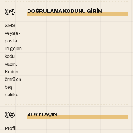
DOĞRULAMA KODUNU GIRIN
SMS
veya e-
posta
ile gelen
kodu
yazın.
Kodun
ömrü on
beş
dakika.
2FA'YI AÇIN
Profil