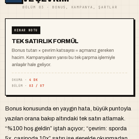
BÖLÜM 03 · BONUS, KAMPANYA, ŞARTLAR
KENAR NOTU
TEK SATIRLIK FORMÜL
Bonus tutarı × çevrim katsayısı = açmanız gereken
hacim. Kampanyaların yarısı bu tek çarpma işlemiyle
anlaşılır hale geliyor.
OKUMA ·
4 DK
BÖLÜM ·
03 / 07
Bonus konusunda en yaygın hata, büyük puntoyla
yazılan orana bakıp altındaki tek satırı atlamak.
“%100 hoş geldin” iştah açıyor; “çevrim: sporda
5x, casinoda 10x” satırı ise genelde okunmadan