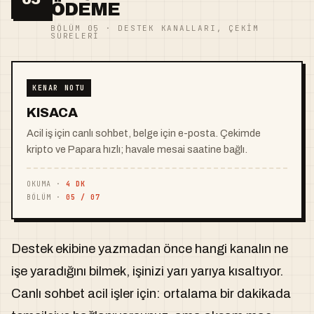
ÖDEME
BÖLÜM 05 · DESTEK KANALLARI, ÇEKIM
SÜRELERI
KENAR NOTU
KISACA
Acil iş için canlı sohbet, belge için e-posta. Çekimde
kripto ve Papara hızlı; havale mesai saatine bağlı.
OKUMA ·
4 DK
BÖLÜM ·
05 / 07
Destek ekibine yazmadan önce hangi kanalın ne
işe yaradığını bilmek, işinizi yarı yarıya kısaltıyor.
Canlı sohbet acil işler için: ortalama bir dakikada