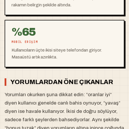
rakamın belirgin şekilde altında.
%65
MOBIL ERIŞIM
Kullanıcıların üçte ikisi siteye telefondan giriyor.
Masaüstü artık azınlıkta.
YORUMLARDAN ÖNE ÇIKANLAR
Yorumları okurken şuna dikkat edin: “oranlar iyi”
diyen kullanıcı genelde canlı bahis oynuyor, “yavaş”
diyen ise havale kullanıyor. İkisi de doğru söylüyor,
sadece farklı şeylerden bahsediyorlar. Aynı şekilde
“bonus tuzak” diyen yorumların altına inince çoğunda