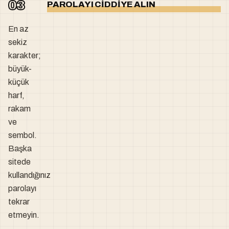
PAROLAYI CIDDIYE ALIN
En az
sekiz
karakter;
büyük-
küçük
harf,
rakam
ve
sembol.
Başka
sitede
kullandığınız
parolayı
tekrar
etmeyin.