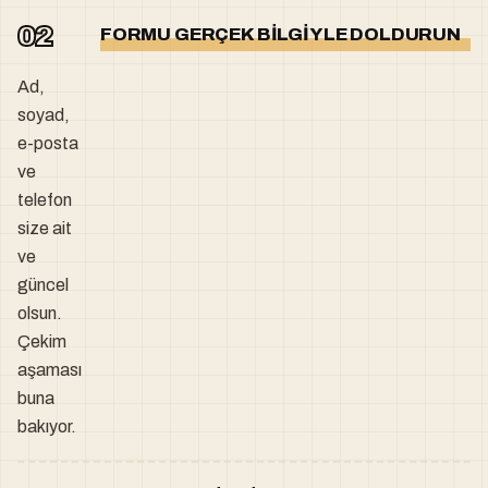
FORMU GERÇEK BILGIYLE DOLDURUN
Ad,
soyad,
e-posta
ve
telefon
size ait
ve
güncel
olsun.
Çekim
aşaması
buna
bakıyor.