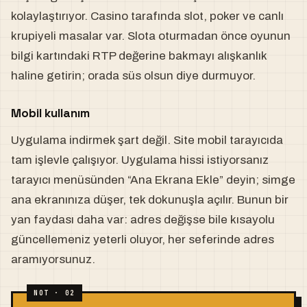
kolaylaştırıyor. Casino tarafında slot, poker ve canlı
krupiyeli masalar var. Slota oturmadan önce oyunun
bilgi kartındaki RTP değerine bakmayı alışkanlık
haline getirin; orada süs olsun diye durmuyor.
Mobil kullanım
Uygulama indirmek şart değil. Site mobil tarayıcıda
tam işlevle çalışıyor. Uygulama hissi istiyorsanız
tarayıcı menüsünden “Ana Ekrana Ekle” deyin; simge
ana ekranınıza düşer, tek dokunuşla açılır. Bunun bir
yan faydası daha var: adres değişse bile kısayolu
güncellemeniz yeterli oluyor, her seferinde adres
aramıyorsunuz.
NOT · 02