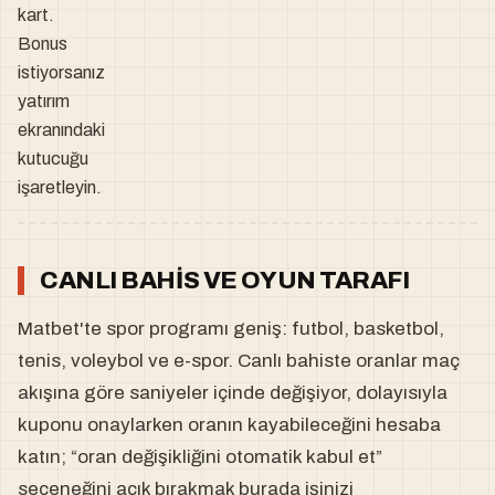
kart.
Bonus
istiyorsanız
yatırım
ekranındaki
kutucuğu
işaretleyin.
CANLI BAHIS VE OYUN TARAFI
Matbet'te spor programı geniş: futbol, basketbol,
tenis, voleybol ve e-spor. Canlı bahiste oranlar maç
akışına göre saniyeler içinde değişiyor, dolayısıyla
kuponu onaylarken oranın kayabileceğini hesaba
katın; “oran değişikliğini otomatik kabul et”
seçeneğini açık bırakmak burada işinizi