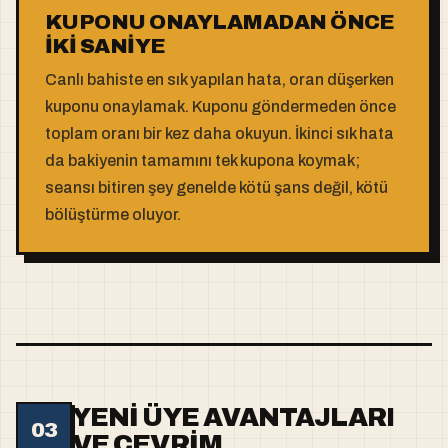
KUPONU ONAYLAMADAN ÖNCE
IKI SANIYE
Canlı bahiste en sık yapılan hata, oran düşerken
kuponu onaylamak. Kuponu göndermeden önce
toplam oranı bir kez daha okuyun. İkinci sık hata
da bakiyenin tamamını tek kupona koymak;
seansı bitiren şey genelde kötü şans değil, kötü
bölüştürme oluyor.
YENI ÜYE AVANTAJLARI
03
VE ÇEVRIM