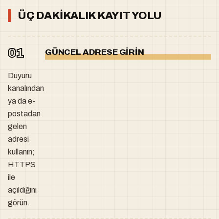
ÜÇ DAKIKALIK KAYIT YOLU
GÜNCEL ADRESE GIRIN
Duyuru
kanalından
ya da e-
postadan
gelen
adresi
kullanın;
HTTPS
ile
açıldığını
görün.