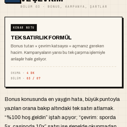
BÖLÜM 03 · BONUS, KAMPANYA, ŞARTLAR
KENAR NOTU
TEK SATIRLIK FORMÜL
Bonus tutarı × çevrim katsayısı = açmanız gereken
hacim. Kampanyaların yarısı bu tek çarpma işlemiyle
anlaşılır hale geliyor.
OKUMA ·
4 DK
BÖLÜM ·
03 / 07
Bonus konusunda en yaygın hata, büyük puntoyla
yazılan orana bakıp altındaki tek satırı atlamak.
“%100 hoş geldin” iştah açıyor; “çevrim: sporda
5x, casinoda 10x” satırı ise genelde okunmadan