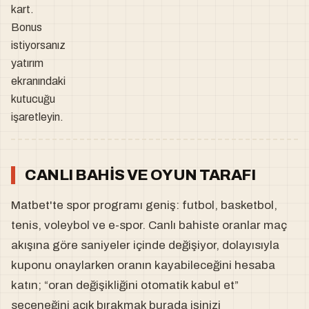
kart.
Bonus
istiyorsanız
yatırım
ekranındaki
kutucuğu
işaretleyin.
CANLI BAHIS VE OYUN TARAFI
Matbet'te spor programı geniş: futbol, basketbol,
tenis, voleybol ve e-spor. Canlı bahiste oranlar maç
akışına göre saniyeler içinde değişiyor, dolayısıyla
kuponu onaylarken oranın kayabileceğini hesaba
katın; “oran değişikliğini otomatik kabul et”
seçeneğini açık bırakmak burada işinizi