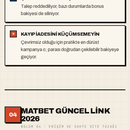
Talep reddediliyor, bazı durumlarda bonus
bakiyesi de siliniyor.
KAYIP IADESINI KÜÇÜMSEMEYIN
Çevrimsiz olduğu için pratikte en dürüst
kampanya o; parası doğrudan çekilebilir bakiyeye
geçiyor.
MATBET GÜNCEL LINK
04
2026
BÖLÜM 04 · ERIŞIM VE SAHTE SITE TUZAĞI