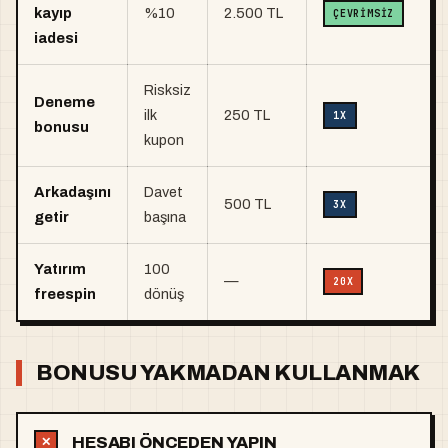
kayıp
%10
2.500 TL
ÇEVRIMSIZ
iadesi
Risksiz
Deneme
ilk
250 TL
1X
bonusu
kupon
Arkadaşını
Davet
500 TL
3X
getir
başına
Yatırım
100
—
20X
freespin
dönüş
BONUSU YAKMADAN KULLANMAK
HESABI ÖNCEDEN YAPIN