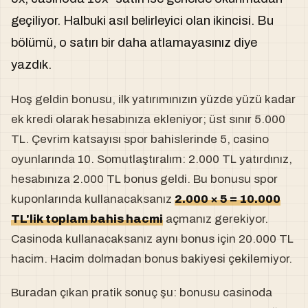
geçiliyor. Halbuki asıl belirleyici olan ikincisi. Bu
bölümü, o satırı bir daha atlamayasınız diye
yazdık.
Hoş geldin bonusu, ilk yatırımınızın yüzde yüzü kadar
ek kredi olarak hesabınıza ekleniyor; üst sınır 5.000
TL. Çevrim katsayısı spor bahislerinde 5, casino
oyunlarında 10. Somutlaştıralım: 2.000 TL yatırdınız,
hesabınıza 2.000 TL bonus geldi. Bu bonusu spor
kuponlarında kullanacaksanız
2.000 × 5 = 10.000
TL'lik toplam bahis hacmi
açmanız gerekiyor.
Casinoda kullanacaksanız aynı bonus için 20.000 TL
hacim. Hacim dolmadan bonus bakiyesi çekilemiyor.
Buradan çıkan pratik sonuç şu: bonusu casinoda