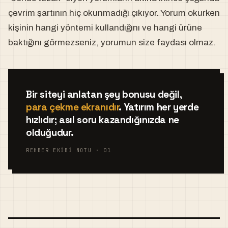
çevrim şartının hiç okunmadığı çıkıyor. Yorum okurken
kişinin hangi yöntemi kullandığını ve hangi ürüne
baktığını görmezseniz, yorumun size faydası olmaz.
Bir siteyi anlatan şey bonusu değil,
para çekme ekranıdır
. Yatırım her yerde
hızlıdır; asıl soru kazandığınızda ne
olduğudur.
REHBER EKIBI NOTU · 01