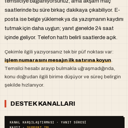
temsilciye bağlanıyorsunuz, ama akşam maç
saatlerinde bu süre birkaç dakikaya çıkabiliyor. E-
posta ise belge yüklemek ya da yazışmanın kaydını
tutmak için daha uygun; yanıt genelde 24 saat
içinde geliyor. Telefon hattı belirli saatlerde açık.
Çekimle ilgili yazıyorsanız tek bir püf noktası var:
işlem numarasını mesajın ilk satırına koyun
.
Temsilci hesabı arayıp bulmakla uğraşmadığında,
konu doğrudan ilgili birime düşüyor ve süreç belirgin
şekilde hızlanıyor.
DESTEK KANALLARI
KANAL KARŞILAŞTIRMASI · YANIT SÜRESI
KAYIT ·
SUPPORT.TBL