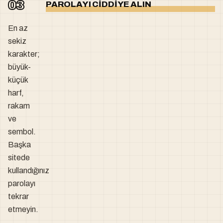
PAROLAYI CIDDIYE ALIN
En az
sekiz
karakter;
büyük-
küçük
harf,
rakam
ve
sembol.
Başka
sitede
kullandığınız
parolayı
tekrar
etmeyin.