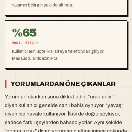
rakamın belirgin şekilde altında.
%65
MOBIL ERIŞIM
Kullanıcıların üçte ikisi siteye telefondan giriyor.
Masaüstü artık azınlıkta.
YORUMLARDAN ÖNE ÇIKANLAR
Yorumları okurken şuna dikkat edin: “oranlar iyi”
diyen kullanıcı genelde canlı bahis oynuyor, “yavaş”
diyen ise havale kullanıyor. İkisi de doğru söylüyor,
sadece farklı şeylerden bahsediyorlar. Aynı şekilde
“bonus tuzak” diyen yorumların altına inince çoğunda