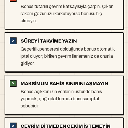
Bonus tutarını çevrim katsayısıyla çarpın. Çıkan
rakam gözünüzü korkutuyorsa bonusu hiç
almayın.
SÜREYI TAKVIME YAZIN
Geçerlilik penceresi dolduğunda bonus otomatik
iptal oluyor; biriken çevrim ilerlemeniz de onunla
gidiyor.
MAKSIMUM BAHIS SINIRINI AŞMAYIN
Bonus açıkken izin verilenin üstünde bahis
yapmak, çoğu platformda bonusun iptal
sebebidir.
ÇEVRIM BITMEDEN ÇEKIM ISTEMEYIN