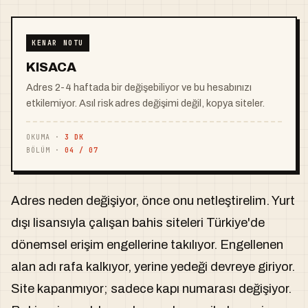
KENAR NOTU
KISACA
Adres 2-4 haftada bir değişebiliyor ve bu hesabınızı
etkilemiyor. Asıl risk adres değişimi değil, kopya siteler.
OKUMA ·
3 DK
BÖLÜM ·
04 / 07
Adres neden değişiyor, önce onu netleştirelim. Yurt
dışı lisansıyla çalışan bahis siteleri Türkiye'de
dönemsel erişim engellerine takılıyor. Engellenen
alan adı rafa kalkıyor, yerine yedeği devreye giriyor.
Site kapanmıyor; sadece kapı numarası değişiyor.