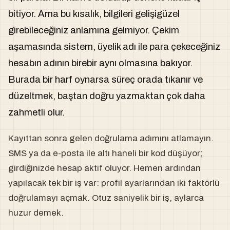
bitiyor. Ama bu kısalık, bilgileri gelişigüzel
girebileceğiniz anlamına gelmiyor. Çekim
aşamasında sistem, üyelik adı ile para çekeceğiniz
hesabın adının birebir aynı olmasına bakıyor.
Burada bir harf oynarsa süreç orada tıkanır ve
düzeltmek, baştan doğru yazmaktan çok daha
zahmetli olur.
Kayıttan sonra gelen doğrulama adımını atlamayın.
SMS ya da e-posta ile altı haneli bir kod düşüyor;
girdiğinizde hesap aktif oluyor. Hemen ardından
yapılacak tek bir iş var: profil ayarlarından iki faktörlü
doğrulamayı açmak. Otuz saniyelik bir iş, aylarca
huzur demek.