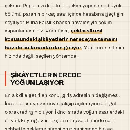
çekme: Papara ve kripto ile çekim yapanların büyük
bölümü paranın birkaç saat içinde hesabına geçtiğini
söylüyor. Buna karşılık banka havalesiyle çekim
yapanlar aynı hızı görmüyor;
çekim süresi
konusundaki şikâyetlerin neredeyse tamamı
havale kullananlardan geliyor
. Yani sorun sitenin
hızında değil, seçilen yöntemde.
ŞIKÂYETLER NEREDE
YOĞUNLAŞIYOR
En sık dile getirilen konu, giriş adresinin değişmesi.
İnsanlar siteye girmeye çalışıp açılmayınca doğal
olarak tedirgin oluyor. İkinci sırada yoğun saatlerdeki
destek kuyruğu var: akşam maç saatlerinde canlı
sohbette bekleme süresi otuz saniyeden birkaç