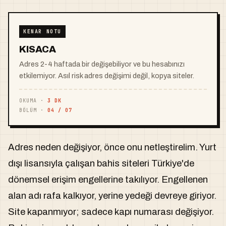
KENAR NOTU
KISACA
Adres 2-4 haftada bir değişebiliyor ve bu hesabınızı
etkilemiyor. Asıl risk adres değişimi değil, kopya siteler.
OKUMA ·
3 DK
BÖLÜM ·
04 / 07
Adres neden değişiyor, önce onu netleştirelim. Yurt
dışı lisansıyla çalışan bahis siteleri Türkiye'de
dönemsel erişim engellerine takılıyor. Engellenen
alan adı rafa kalkıyor, yerine yedeği devreye giriyor.
Site kapanmıyor; sadece kapı numarası değişiyor.