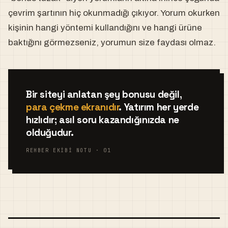
çevrim şartının hiç okunmadığı çıkıyor. Yorum okurken
kişinin hangi yöntemi kullandığını ve hangi ürüne
baktığını görmezseniz, yorumun size faydası olmaz.
Bir siteyi anlatan şey bonusu değil,
para çekme ekranıdır
. Yatırım her yerde
hızlıdır; asıl soru kazandığınızda ne
olduğudur.
REHBER EKIBI NOTU · 01