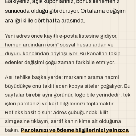
Bakiyeniz, açık kuponlarınız, bonus ilerlemeniz
sunucuda olduğu gibi duruyor. Ortalama değişim
aralığı iki ile dört hafta arasında.
Yeni adres önce kayıtlı e-posta listesine gidiyor,
hemen ardından resmî sosyal hesaplardan ve
duyuru kanalından paylaşılıyor. Bu kanalları takip
edenler değişimi çoğu zaman fark bile etmiyor.
Asıl tehlike başka yerde: markanın arama hacmi
büyüdükçe onu taklit eden kopya siteler çoğalıyor. Bu
sayfalar birebir aynı görünür, logo bile yerindedir; tek
işleri parolanızı ve kart bilgilerinizi toplamaktır.
Refleks basit olsun: adres çubuğundaki kilit
simgesine tıklayın, sertifikanın kime ait olduğuna
bakın.
Parolanızı ve ödeme bilgilerinizi yalnızca