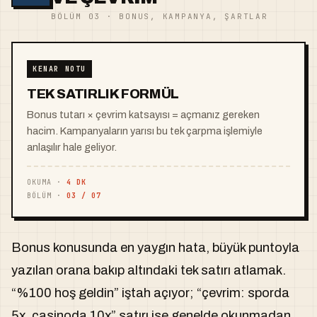
BÖLÜM 03 · BONUS, KAMPANYA, ŞARTLAR
KENAR NOTU
TEK SATIRLIK FORMÜL
Bonus tutarı × çevrim katsayısı = açmanız gereken
hacim. Kampanyaların yarısı bu tek çarpma işlemiyle
anlaşılır hale geliyor.
OKUMA ·
4 DK
BÖLÜM ·
03 / 07
Bonus konusunda en yaygın hata, büyük puntoyla
yazılan orana bakıp altındaki tek satırı atlamak.
“%100 hoş geldin” iştah açıyor; “çevrim: sporda
5x, casinoda 10x” satırı ise genelde okunmadan