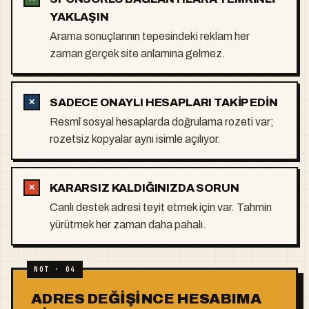
YAKLAŞIN
Arama sonuçlarının tepesindeki reklam her
zaman gerçek site anlamına gelmez.
SADECE ONAYLI HESAPLARI TAKIP EDIN
Resmî sosyal hesaplarda doğrulama rozeti var;
rozetsiz kopyalar aynı isimle açılıyor.
KARARSIZ KALDIĞINIZDA SORUN
Canlı destek adresi teyit etmek için var. Tahmin
yürütmek her zaman daha pahalı.
NOT · 04
ADRES DEĞIŞINCE HESABIMA