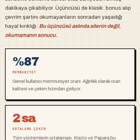
dakikaya çıkabiliyor. Üçüncüsü de klasik: bonus alıp
çevrim şartını okumayanların sonradan yaşadığı
hayal kırıklığı.
Bu üçüncüsü aslında sitenin değil,
okumamanın sonucu.
%87
MEMNUNIYET
Genel kullanıcı memnuniyet oranı. Ağırlıklı olarak oran
kalitesi ve çekim hızından geliyor.
2 sa
ORTALAMA ÇEKIM
Tüm yöntemlerin ortalaması. Kripto ve Papara bu