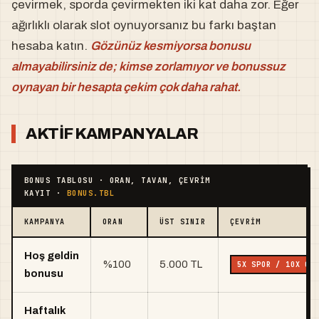
çevirmek, sporda çevirmekten iki kat daha zor. Eğer
ağırlıklı olarak slot oynuyorsanız bu farkı baştan
hesaba katın.
Gözünüz kesmiyorsa bonusu
almayabilirsiniz de; kimse zorlamıyor ve bonussuz
oynayan bir hesapta çekim çok daha rahat.
AKTIF KAMPANYALAR
BONUS TABLOSU · ORAN, TAVAN, ÇEVRIM
KAYIT ·
BONUS.TBL
KAMPANYA
ORAN
ÜST SINIR
ÇEVRIM
Hoş geldin
%100
5.000 TL
5X SPOR / 10X CA
bonusu
Haftalık