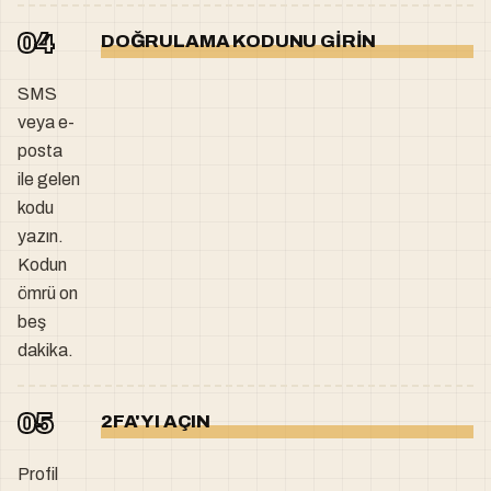
DOĞRULAMA KODUNU GIRIN
SMS
veya e-
posta
ile gelen
kodu
yazın.
Kodun
ömrü on
beş
dakika.
2FA'YI AÇIN
Profil