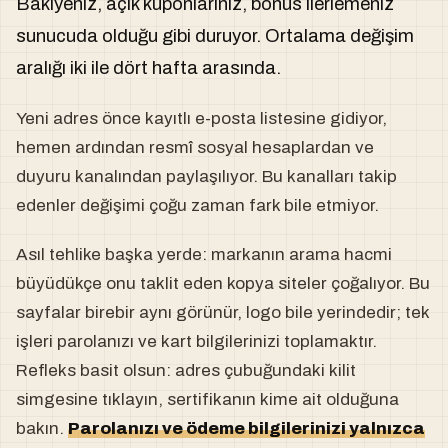
Bakiyeniz, açık kuponlarınız, bonus ilerlemeniz
sunucuda olduğu gibi duruyor. Ortalama değişim
aralığı iki ile dört hafta arasında.
Yeni adres önce kayıtlı e-posta listesine gidiyor,
hemen ardından resmî sosyal hesaplardan ve
duyuru kanalından paylaşılıyor. Bu kanalları takip
edenler değişimi çoğu zaman fark bile etmiyor.
Asıl tehlike başka yerde: markanın arama hacmi
büyüdükçe onu taklit eden kopya siteler çoğalıyor. Bu
sayfalar birebir aynı görünür, logo bile yerindedir; tek
işleri parolanızı ve kart bilgilerinizi toplamaktır.
Refleks basit olsun: adres çubuğundaki kilit
simgesine tıklayın, sertifikanın kime ait olduğuna
bakın.
Parolanızı ve ödeme bilgilerinizi yalnızca