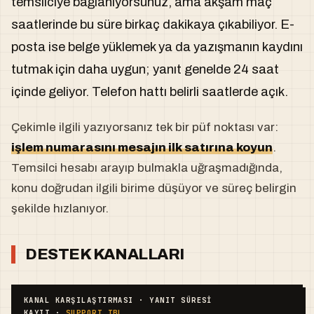
temsilciye bağlanıyorsunuz, ama akşam maç
saatlerinde bu süre birkaç dakikaya çıkabiliyor. E-
posta ise belge yüklemek ya da yazışmanın kaydını
tutmak için daha uygun; yanıt genelde 24 saat
içinde geliyor. Telefon hattı belirli saatlerde açık.
Çekimle ilgili yazıyorsanız tek bir püf noktası var:
işlem numarasını mesajın ilk satırına koyun
.
Temsilci hesabı arayıp bulmakla uğraşmadığında,
konu doğrudan ilgili birime düşüyor ve süreç belirgin
şekilde hızlanıyor.
DESTEK KANALLARI
KANAL KARŞILAŞTIRMASI · YANIT SÜRESI
KAYIT ·
SUPPORT.TBL