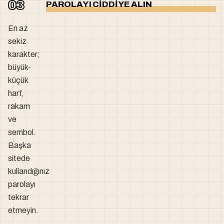
PAROLAYI CIDDIYE ALIN
En az
sekiz
karakter;
büyük-
küçük
harf,
rakam
ve
sembol.
Başka
sitede
kullandığınız
parolayı
tekrar
etmeyin.