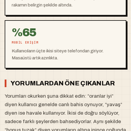
rakamın belirgin şekilde altında.
%65
MOBIL ERIŞIM
Kullanıcıların üçte ikisi siteye telefondan giriyor.
Masaüstü artık azınlıkta.
YORUMLARDAN ÖNE ÇIKANLAR
Yorumları okurken şuna dikkat edin: “oranlar iyi”
diyen kullanıcı genelde canlı bahis oynuyor, “yavaş”
diyen ise havale kullanıyor. İkisi de doğru söylüyor,
sadece farklı şeylerden bahsediyorlar. Aynı şekilde
“bonus tuzak” diyen yorumların altına inince çoğunda