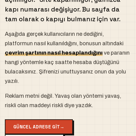
kapı numarası değişiyor. Bu sayfa da
tam olarak o kapıyı bulmanız için var.
Aşağıda gerçek kullanıcıların ne dediğini,
platformun nasıl kullanıldığını, bonusun altındaki
çevrim şartının nasıl hesaplandığını
ve paranın
hangi yöntemle kaç saatte hesaba düştüğünü
bulacaksınız. Şifrenizi unuttuysanız onun da yolu
yazılı.
Reklam metni değil. Yavaş olan yöntemi yavaş,
riskli olan maddeyi riskli diye yazdık.
GÜNCEL ADRESE GIT