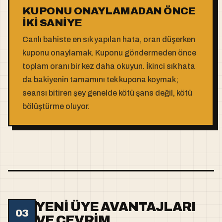
KUPONU ONAYLAMADAN ÖNCE
IKI SANIYE
Canlı bahiste en sık yapılan hata, oran düşerken
kuponu onaylamak. Kuponu göndermeden önce
toplam oranı bir kez daha okuyun. İkinci sık hata
da bakiyenin tamamını tek kupona koymak;
seansı bitiren şey genelde kötü şans değil, kötü
bölüştürme oluyor.
YENI ÜYE AVANTAJLARI
03
VE ÇEVRIM