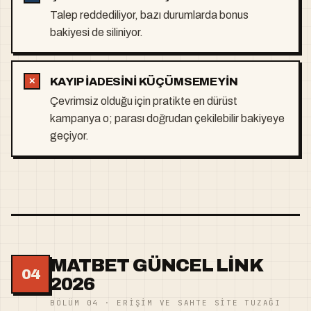
Talep reddediliyor, bazı durumlarda bonus
bakiyesi de siliniyor.
KAYIP IADESINI KÜÇÜMSEMEYIN
Çevrimsiz olduğu için pratikte en dürüst
kampanya o; parası doğrudan çekilebilir bakiyeye
geçiyor.
MATBET GÜNCEL LINK
04
2026
BÖLÜM 04 · ERIŞIM VE SAHTE SITE TUZAĞI