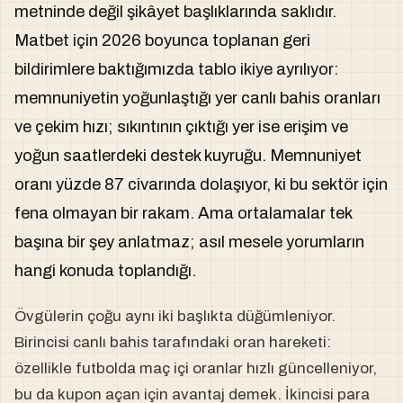
metninde değil şikâyet başlıklarında saklıdır.
Matbet için 2026 boyunca toplanan geri
bildirimlere baktığımızda tablo ikiye ayrılıyor:
memnuniyetin yoğunlaştığı yer canlı bahis oranları
ve çekim hızı; sıkıntının çıktığı yer ise erişim ve
yoğun saatlerdeki destek kuyruğu. Memnuniyet
oranı yüzde 87 civarında dolaşıyor, ki bu sektör için
fena olmayan bir rakam. Ama ortalamalar tek
başına bir şey anlatmaz; asıl mesele yorumların
hangi konuda toplandığı.
Övgülerin çoğu aynı iki başlıkta düğümleniyor.
Birincisi canlı bahis tarafındaki oran hareketi:
özellikle futbolda maç içi oranlar hızlı güncelleniyor,
bu da kupon açan için avantaj demek. İkincisi para