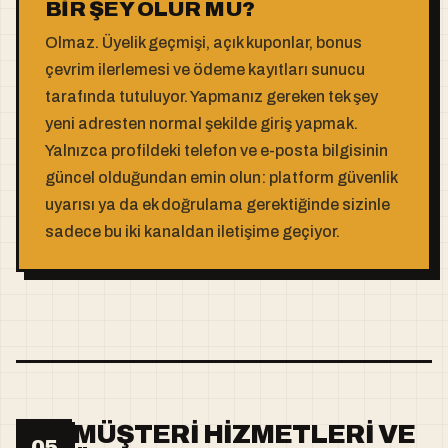
BIR ŞEY OLUR MU?
Olmaz. Üyelik geçmişi, açık kuponlar, bonus
çevrim ilerlemesi ve ödeme kayıtları sunucu
tarafında tutuluyor. Yapmanız gereken tek şey
yeni adresten normal şekilde giriş yapmak.
Yalnızca profildeki telefon ve e-posta bilgisinin
güncel olduğundan emin olun: platform güvenlik
uyarısı ya da ek doğrulama gerektiğinde sizinle
sadece bu iki kanaldan iletişime geçiyor.
MÜŞTERI HIZMETLERI VE
05