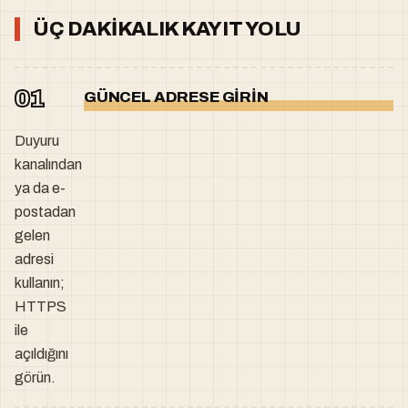
ÜÇ DAKIKALIK KAYIT YOLU
GÜNCEL ADRESE GIRIN
Duyuru
kanalından
ya da e-
postadan
gelen
adresi
kullanın;
HTTPS
ile
açıldığını
görün.