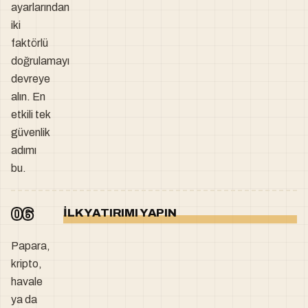
ayarlarından
iki
faktörlü
doğrulamayı
devreye
alın. En
etkili tek
güvenlik
adımı
bu.
İLK YATIRIMI YAPIN
Papara,
kripto,
havale
ya da