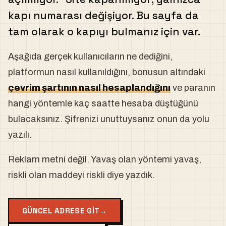
kapı numarası değişiyor. Bu sayfa da
tam olarak o kapıyı bulmanız için var.
Aşağıda gerçek kullanıcıların ne dediğini,
platformun nasıl kullanıldığını, bonusun altındaki
çevrim şartının nasıl hesaplandığını
ve paranın
hangi yöntemle kaç saatte hesaba düştüğünü
bulacaksınız. Şifrenizi unuttuysanız onun da yolu
yazılı.
Reklam metni değil. Yavaş olan yöntemi yavaş,
riskli olan maddeyi riskli diye yazdık.
GÜNCEL ADRESE GIT