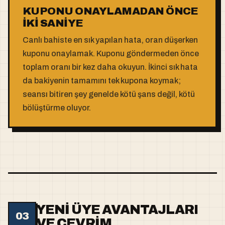
KUPONU ONAYLAMADAN ÖNCE
IKI SANIYE
Canlı bahiste en sık yapılan hata, oran düşerken
kuponu onaylamak. Kuponu göndermeden önce
toplam oranı bir kez daha okuyun. İkinci sık hata
da bakiyenin tamamını tek kupona koymak;
seansı bitiren şey genelde kötü şans değil, kötü
bölüştürme oluyor.
YENI ÜYE AVANTAJLARI
03
VE ÇEVRIM