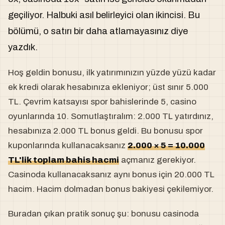
geçiliyor. Halbuki asıl belirleyici olan ikincisi. Bu
bölümü, o satırı bir daha atlamayasınız diye
yazdık.
Hoş geldin bonusu, ilk yatırımınızın yüzde yüzü kadar
ek kredi olarak hesabınıza ekleniyor; üst sınır 5.000
TL. Çevrim katsayısı spor bahislerinde 5, casino
oyunlarında 10. Somutlaştıralım: 2.000 TL yatırdınız,
hesabınıza 2.000 TL bonus geldi. Bu bonusu spor
kuponlarında kullanacaksanız
2.000 × 5 = 10.000
TL'lik toplam bahis hacmi
açmanız gerekiyor.
Casinoda kullanacaksanız aynı bonus için 20.000 TL
hacim. Hacim dolmadan bonus bakiyesi çekilemiyor.
Buradan çıkan pratik sonuç şu: bonusu casinoda