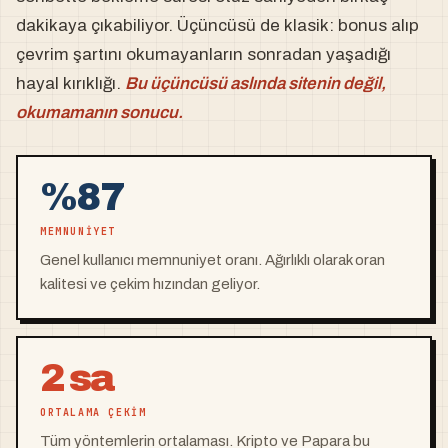
dakikaya çıkabiliyor. Üçüncüsü de klasik: bonus alıp
çevrim şartını okumayanların sonradan yaşadığı
hayal kırıklığı.
Bu üçüncüsü aslında sitenin değil,
okumamanın sonucu.
%87
MEMNUNIYET
Genel kullanıcı memnuniyet oranı. Ağırlıklı olarak oran
kalitesi ve çekim hızından geliyor.
2 sa
ORTALAMA ÇEKIM
Tüm yöntemlerin ortalaması. Kripto ve Papara bu