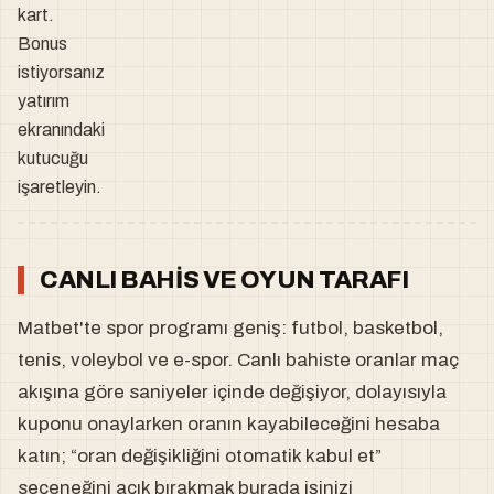
kart.
Bonus
istiyorsanız
yatırım
ekranındaki
kutucuğu
işaretleyin.
CANLI BAHIS VE OYUN TARAFI
Matbet'te spor programı geniş: futbol, basketbol,
tenis, voleybol ve e-spor. Canlı bahiste oranlar maç
akışına göre saniyeler içinde değişiyor, dolayısıyla
kuponu onaylarken oranın kayabileceğini hesaba
katın; “oran değişikliğini otomatik kabul et”
seçeneğini açık bırakmak burada işinizi