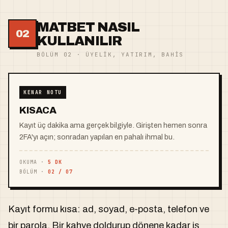
MATBET NASIL
02
KULLANILIR
BÖLÜM 02 · ÜYELIK, YATIRIM, BAHIS
KENAR NOTU
KISACA
Kayıt üç dakika ama gerçek bilgiyle. Girişten hemen sonra
2FA'yı açın; sonradan yapılan en pahalı ihmal bu.
OKUMA ·
5 DK
BÖLÜM ·
02 / 07
Kayıt formu kısa: ad, soyad, e-posta, telefon ve
bir parola. Bir kahve doldurup dönene kadar iş