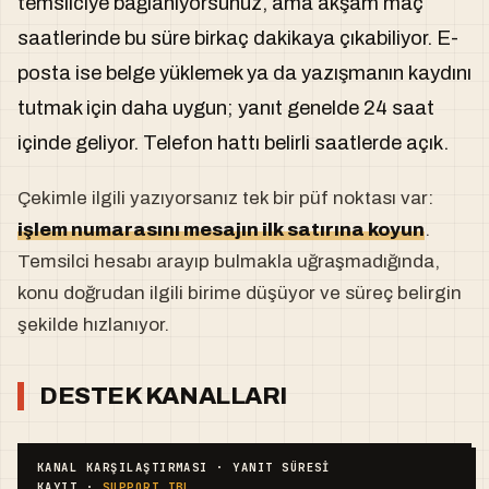
temsilciye bağlanıyorsunuz, ama akşam maç
saatlerinde bu süre birkaç dakikaya çıkabiliyor. E-
posta ise belge yüklemek ya da yazışmanın kaydını
tutmak için daha uygun; yanıt genelde 24 saat
içinde geliyor. Telefon hattı belirli saatlerde açık.
Çekimle ilgili yazıyorsanız tek bir püf noktası var:
işlem numarasını mesajın ilk satırına koyun
.
Temsilci hesabı arayıp bulmakla uğraşmadığında,
konu doğrudan ilgili birime düşüyor ve süreç belirgin
şekilde hızlanıyor.
DESTEK KANALLARI
KANAL KARŞILAŞTIRMASI · YANIT SÜRESI
KAYIT ·
SUPPORT.TBL