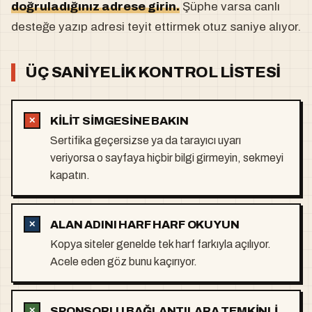
doğruladığınız adrese girin.
Şüphe varsa canlı
desteğe yazıp adresi teyit ettirmek otuz saniye alıyor.
ÜÇ SANIYELIK KONTROL LISTESI
KILIT SIMGESINE BAKIN
Sertifika geçersizse ya da tarayıcı uyarı
veriyorsa o sayfaya hiçbir bilgi girmeyin, sekmeyi
kapatın.
ALAN ADINI HARF HARF OKUYUN
Kopya siteler genelde tek harf farkıyla açılıyor.
Acele eden göz bunu kaçırıyor.
SPONSORLU BAĞLANTILARA TEMKINLI