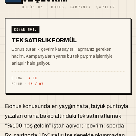
BÖLÜM 03 · BONUS, KAMPANYA, ŞARTLAR
KENAR NOTU
TEK SATIRLIK FORMÜL
Bonus tutarı × çevrim katsayısı = açmanız gereken
hacim. Kampanyaların yarısı bu tek çarpma işlemiyle
anlaşılır hale geliyor.
OKUMA ·
4 DK
BÖLÜM ·
03 / 07
Bonus konusunda en yaygın hata, büyük puntoyla
yazılan orana bakıp altındaki tek satırı atlamak.
“%100 hoş geldin” iştah açıyor; “çevrim: sporda
5x, casinoda 10x” satırı ise genelde okunmadan