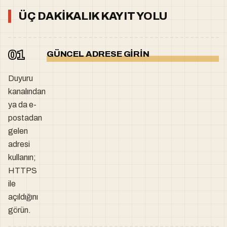
ÜÇ DAKIKALIK KAYIT YOLU
GÜNCEL ADRESE GIRIN
Duyuru
kanalından
ya da e-
postadan
gelen
adresi
kullanın;
HTTPS
ile
açıldığını
görün.