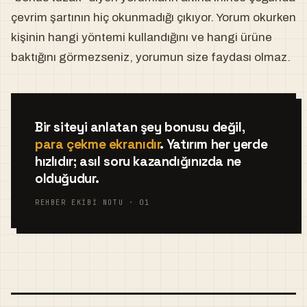
çevrim şartının hiç okunmadığı çıkıyor. Yorum okurken
kişinin hangi yöntemi kullandığını ve hangi ürüne
baktığını görmezseniz, yorumun size faydası olmaz.
Bir siteyi anlatan şey bonusu değil,
para çekme ekranıdır
. Yatırım her yerde
hızlıdır; asıl soru kazandığınızda ne
olduğudur.
REHBER EKIBI NOTU · 01