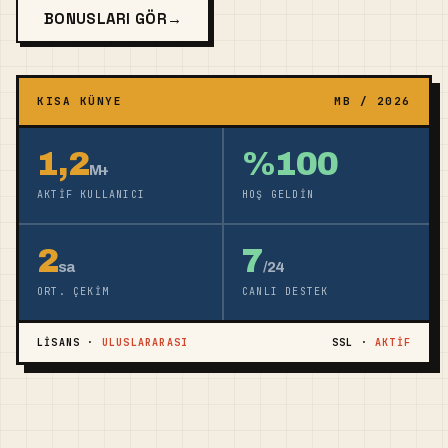
BONUSLARI GÖR
KISA KÜNYE
MB / 2026
1,2
%100
M+
AKTIF KULLANICI
HOŞ GELDIN
2
7
sa
/24
ORT. ÇEKIM
CANLI DESTEK
LISANS ·
ULUSLARARASI
SSL ·
AKTIF