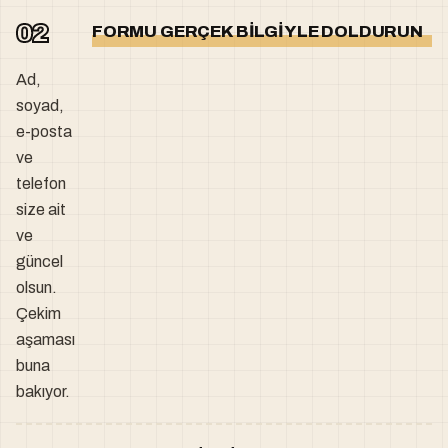
FORMU GERÇEK BILGIYLE DOLDURUN
Ad,
soyad,
e-posta
ve
telefon
size ait
ve
güncel
olsun.
Çekim
aşaması
buna
bakıyor.