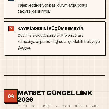
Talep reddediliyor, bazı durumlarda bonus
bakiyesi de siliniyor.
KAYIP IADESINI KÜÇÜMSEMEYIN
Çevrimsiz olduğu için pratikte en dürüst
kampanya o; parası doğrudan çekilebilir bakiyeye
geçiyor.
MATBET GÜNCEL LINK
04
2026
BÖLÜM 04 · ERIŞIM VE SAHTE SITE TUZAĞI