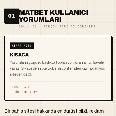
MATBET KULLANICI
01
YORUMLARI
BÖLÜM 01 · GERÇEK GERI BILDIRIMLER
KENAR NOTU
KISACA
Yorumların çoğu iki başlıkta toplanıyor: oranlar iyi, havale
yavaş. Şikâyetlerin büyük kısmı yöntemden kaynaklanıyor,
siteden değil.
OKUMA ·
4 DK
BÖLÜM ·
01 / 07
Bir bahis sitesi hakkında en dürüst bilgi, reklam