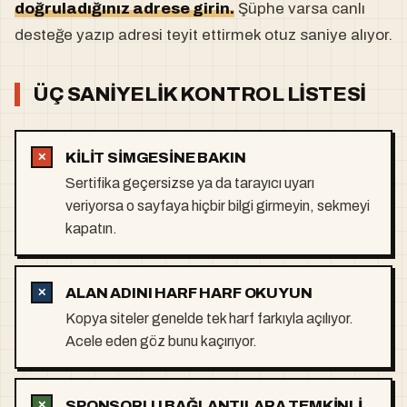
doğruladığınız adrese girin.
Şüphe varsa canlı
desteğe yazıp adresi teyit ettirmek otuz saniye alıyor.
ÜÇ SANIYELIK KONTROL LISTESI
KILIT SIMGESINE BAKIN
Sertifika geçersizse ya da tarayıcı uyarı
veriyorsa o sayfaya hiçbir bilgi girmeyin, sekmeyi
kapatın.
ALAN ADINI HARF HARF OKUYUN
Kopya siteler genelde tek harf farkıyla açılıyor.
Acele eden göz bunu kaçırıyor.
SPONSORLU BAĞLANTILARA TEMKINLI