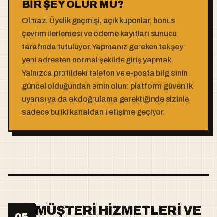
BIR ŞEY OLUR MU?
Olmaz. Üyelik geçmişi, açık kuponlar, bonus
çevrim ilerlemesi ve ödeme kayıtları sunucu
tarafında tutuluyor. Yapmanız gereken tek şey
yeni adresten normal şekilde giriş yapmak.
Yalnızca profildeki telefon ve e-posta bilgisinin
güncel olduğundan emin olun: platform güvenlik
uyarısı ya da ek doğrulama gerektiğinde sizinle
sadece bu iki kanaldan iletişime geçiyor.
MÜŞTERI HIZMETLERI VE
05