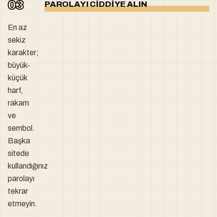
PAROLAYI CIDDIYE ALIN
En az
sekiz
karakter;
büyük-
küçük
harf,
rakam
ve
sembol.
Başka
sitede
kullandığınız
parolayı
tekrar
etmeyin.