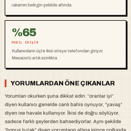
rakamın belirgin şekilde altında.
%65
MOBIL ERIŞIM
Kullanıcıların üçte ikisi siteye telefondan giriyor.
Masaüstü artık azınlıkta.
YORUMLARDAN ÖNE ÇIKANLAR
Yorumları okurken şuna dikkat edin: “oranlar iyi”
diyen kullanıcı genelde canlı bahis oynuyor, “yavaş”
diyen ise havale kullanıyor. İkisi de doğru söylüyor,
sadece farklı şeylerden bahsediyorlar. Aynı şekilde
“bonus tuzak” diyen yorumların altına inince çoğunda