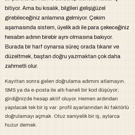
bitiyor. Ama bu kısalık, bilgileri gelişigüzel
girebileceğiniz anlamına gelmiyor. Çekim
aşamasında sistem, üyelik adı ile para çekeceğiniz
hesabın adının birebir aynı olmasına bakıyor.
Burada bir harf oynarsa süreç orada tıkanır ve
düzeltmek, baştan doğru yazmaktan çok daha
zahmetli olur.
Kayıttan sonra gelen doğrulama adımını atlamayın.
SMS ya da e-posta ile altı haneli bir kod düşüyor;
girdiğinizde hesap aktif oluyor. Hemen ardından
yapılacak tek bir iş var: profil ayarlarından iki faktörlü
doğrulamayı açmak. Otuz saniyelik bir iş, aylarca
huzur demek.