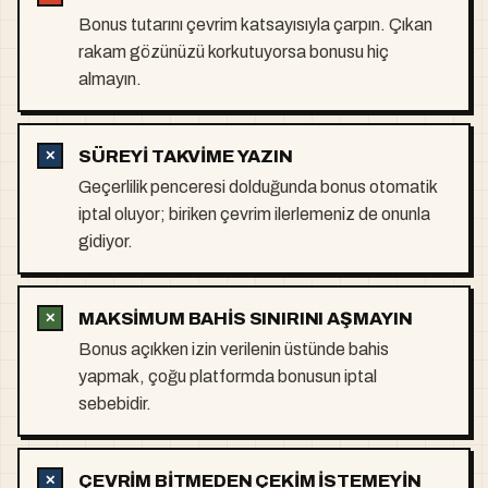
Bonus tutarını çevrim katsayısıyla çarpın. Çıkan
rakam gözünüzü korkutuyorsa bonusu hiç
almayın.
SÜREYI TAKVIME YAZIN
Geçerlilik penceresi dolduğunda bonus otomatik
iptal oluyor; biriken çevrim ilerlemeniz de onunla
gidiyor.
MAKSIMUM BAHIS SINIRINI AŞMAYIN
Bonus açıkken izin verilenin üstünde bahis
yapmak, çoğu platformda bonusun iptal
sebebidir.
ÇEVRIM BITMEDEN ÇEKIM ISTEMEYIN