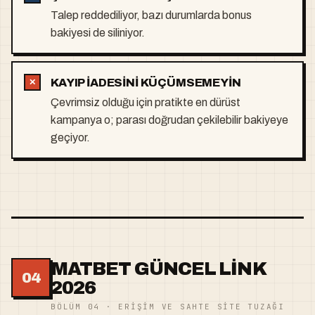
Talep reddediliyor, bazı durumlarda bonus
bakiyesi de siliniyor.
KAYIP IADESINI KÜÇÜMSEMEYIN
Çevrimsiz olduğu için pratikte en dürüst
kampanya o; parası doğrudan çekilebilir bakiyeye
geçiyor.
MATBET GÜNCEL LINK
04
2026
BÖLÜM 04 · ERIŞIM VE SAHTE SITE TUZAĞI