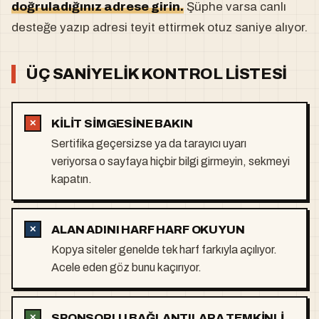
doğruladığınız adrese girin.
Şüphe varsa canlı
desteğe yazıp adresi teyit ettirmek otuz saniye alıyor.
ÜÇ SANIYELIK KONTROL LISTESI
KILIT SIMGESINE BAKIN
Sertifika geçersizse ya da tarayıcı uyarı
veriyorsa o sayfaya hiçbir bilgi girmeyin, sekmeyi
kapatın.
ALAN ADINI HARF HARF OKUYUN
Kopya siteler genelde tek harf farkıyla açılıyor.
Acele eden göz bunu kaçırıyor.
SPONSORLU BAĞLANTILARA TEMKINLI