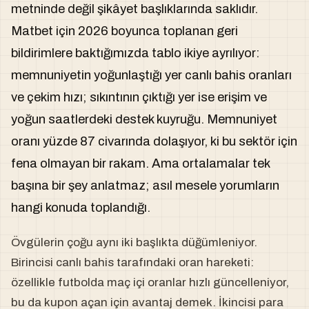
metninde değil şikâyet başlıklarında saklıdır.
Matbet için 2026 boyunca toplanan geri
bildirimlere baktığımızda tablo ikiye ayrılıyor:
memnuniyetin yoğunlaştığı yer canlı bahis oranları
ve çekim hızı; sıkıntının çıktığı yer ise erişim ve
yoğun saatlerdeki destek kuyruğu. Memnuniyet
oranı yüzde 87 civarında dolaşıyor, ki bu sektör için
fena olmayan bir rakam. Ama ortalamalar tek
başına bir şey anlatmaz; asıl mesele yorumların
hangi konuda toplandığı.
Övgülerin çoğu aynı iki başlıkta düğümleniyor.
Birincisi canlı bahis tarafındaki oran hareketi:
özellikle futbolda maç içi oranlar hızlı güncelleniyor,
bu da kupon açan için avantaj demek. İkincisi para