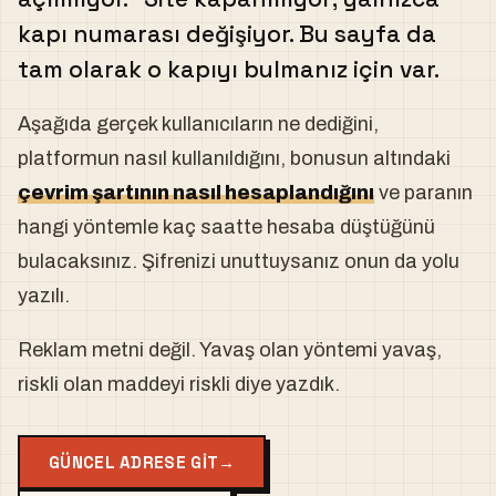
kapı numarası değişiyor. Bu sayfa da
tam olarak o kapıyı bulmanız için var.
Aşağıda gerçek kullanıcıların ne dediğini,
platformun nasıl kullanıldığını, bonusun altındaki
çevrim şartının nasıl hesaplandığını
ve paranın
hangi yöntemle kaç saatte hesaba düştüğünü
bulacaksınız. Şifrenizi unuttuysanız onun da yolu
yazılı.
Reklam metni değil. Yavaş olan yöntemi yavaş,
riskli olan maddeyi riskli diye yazdık.
GÜNCEL ADRESE GIT