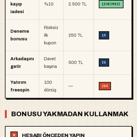
kayıp
%10
2.500 TL
ÇEVRIMSIZ
iadesi
Risksiz
Deneme
ilk
250 TL
1X
bonusu
kupon
Arkadaşını
Davet
500 TL
3X
getir
başına
Yatırım
100
—
20X
freespin
dönüş
BONUSU YAKMADAN KULLANMAK
HESABI ÖNCEDEN YAPIN