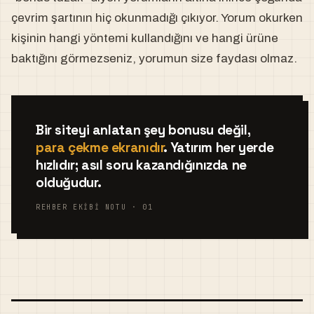
çevrim şartının hiç okunmadığı çıkıyor. Yorum okurken
kişinin hangi yöntemi kullandığını ve hangi ürüne
baktığını görmezseniz, yorumun size faydası olmaz.
Bir siteyi anlatan şey bonusu değil,
para çekme ekranıdır
. Yatırım her yerde
hızlıdır; asıl soru kazandığınızda ne
olduğudur.
REHBER EKIBI NOTU · 01