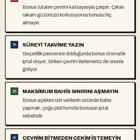
Bonus tutarını çevrim katsayısıyla çarpın. Çıkan
rakam gözünüzü korkutuyorsa bonusu hiç
almayın.
SÜREYI TAKVIME YAZIN
Geçerlilik penceresi dolduğunda bonus otomatik
iptal oluyor; biriken çevrim ilerlemeniz de onunla
gidiyor.
MAKSIMUM BAHIS SINIRINI AŞMAYIN
Bonus açıkken izin verilenin üstünde bahis
yapmak, çoğu platformda bonusun iptal
sebebidir.
ÇEVRIM BITMEDEN ÇEKIM ISTEMEYIN