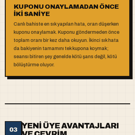
KUPONU ONAYLAMADAN ÖNCE
IKI SANIYE
Canlı bahiste en sık yapılan hata, oran düşerken
kuponu onaylamak. Kuponu göndermeden önce
toplam oranı bir kez daha okuyun. İkinci sık hata
da bakiyenin tamamını tek kupona koymak;
seansı bitiren şey genelde kötü şans değil, kötü
bölüştürme oluyor.
YENI ÜYE AVANTAJLARI
03
VE ÇEVRIM