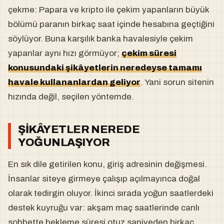
çekme: Papara ve kripto ile çekim yapanların büyük
bölümü paranın birkaç saat içinde hesabına geçtiğini
söylüyor. Buna karşılık banka havalesiyle çekim
yapanlar aynı hızı görmüyor;
çekim süresi
konusundaki şikâyetlerin neredeyse tamamı
havale kullananlardan geliyor
. Yani sorun sitenin
hızında değil, seçilen yöntemde.
ŞIKÂYETLER NEREDE
YOĞUNLAŞIYOR
En sık dile getirilen konu, giriş adresinin değişmesi.
İnsanlar siteye girmeye çalışıp açılmayınca doğal
olarak tedirgin oluyor. İkinci sırada yoğun saatlerdeki
destek kuyruğu var: akşam maç saatlerinde canlı
sohbette bekleme süresi otuz saniyeden birkaç