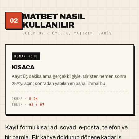
MATBET NASIL
02
KULLANILIR
BÖLÜM 02 · ÜYELIK, YATIRIM, BAHIS
KENAR NOTU
KISACA
Kayıt üç dakika ama gerçek bilgiyle. Girişten hemen sonra
2FA'yı açın; sonradan yapılan en pahalı ihmal bu.
OKUMA ·
5 DK
BÖLÜM ·
02 / 07
Kayıt formu kısa: ad, soyad, e-posta, telefon ve
bir parola. Bir kahve doldurup dönene kadar iş