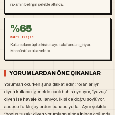
rakamın belirgin şekilde altında.
%65
MOBIL ERIŞIM
Kullanıcıların üçte ikisi siteye telefondan giriyor.
Masaüstü artık azınlıkta.
YORUMLARDAN ÖNE ÇIKANLAR
Yorumları okurken şuna dikkat edin: “oranlar iyi”
diyen kullanıcı genelde canlı bahis oynuyor, “yavaş”
diyen ise havale kullanıyor. İkisi de doğru söylüyor,
sadece farklı şeylerden bahsediyorlar. Aynı şekilde
“bonus tuzak” diyen yorumların altına inince çoğunda