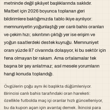
metninde değil şikâyet başlıklarında saklıdır.
Matbet için 2026 boyunca toplanan geri
bildirimlere baktığımızda tablo ikiye ayrılıyor:
memnuniyetin yoğunlaştığı yer canlı bahis oranları
ve çekim hızı; sıkıntının çıktığı yer ise erişim ve
yoğun saatlerdeki destek kuyruğu. Memnuniyet
oranı yüzde 87 civarında dolaşıyor, ki bu sektör için
fena olmayan bir rakam. Ama ortalamalar tek
başına bir şey anlatmaz; asıl mesele yorumların
hangi konuda toplandığı.
Övgülerin çoğu aynı iki başlıkta düğümleniyor.
Birincisi canlı bahis tarafındaki oran hareketi:
özellikle futbolda maç içi oranlar hızlı güncelleniyor,
bu da kupon açan için avantaj demek. İkincisi para