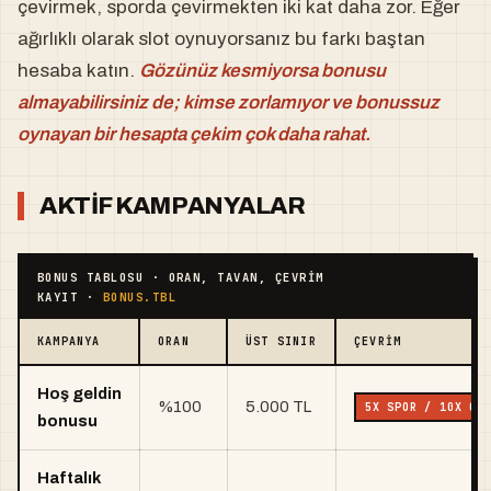
çevirmek, sporda çevirmekten iki kat daha zor. Eğer
ağırlıklı olarak slot oynuyorsanız bu farkı baştan
hesaba katın.
Gözünüz kesmiyorsa bonusu
almayabilirsiniz de; kimse zorlamıyor ve bonussuz
oynayan bir hesapta çekim çok daha rahat.
AKTIF KAMPANYALAR
BONUS TABLOSU · ORAN, TAVAN, ÇEVRIM
KAYIT ·
BONUS.TBL
KAMPANYA
ORAN
ÜST SINIR
ÇEVRIM
Hoş geldin
%100
5.000 TL
5X SPOR / 10X CA
bonusu
Haftalık