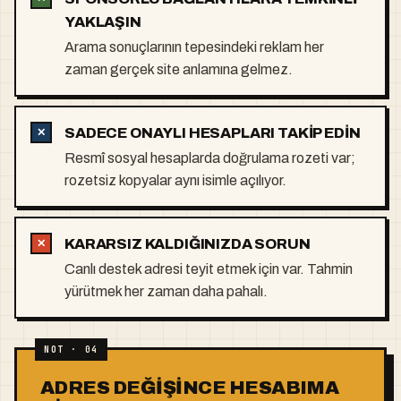
YAKLAŞIN
Arama sonuçlarının tepesindeki reklam her
zaman gerçek site anlamına gelmez.
SADECE ONAYLI HESAPLARI TAKIP EDIN
Resmî sosyal hesaplarda doğrulama rozeti var;
rozetsiz kopyalar aynı isimle açılıyor.
KARARSIZ KALDIĞINIZDA SORUN
Canlı destek adresi teyit etmek için var. Tahmin
yürütmek her zaman daha pahalı.
NOT · 04
ADRES DEĞIŞINCE HESABIMA