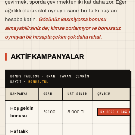
çevirmek, sporda çevirmekten iki kat daha zor. Eğer
ağırlıklı olarak slot oynuyorsanız bu farkı baştan
hesaba katın.
Gözünüz kesmiyorsa bonusu
almayabilirsiniz de; kimse zorlamıyor ve bonussuz
oynayan bir hesapta çekim çok daha rahat.
AKTIF KAMPANYALAR
BONUS TABLOSU · ORAN, TAVAN, ÇEVRIM
KAYIT ·
BONUS.TBL
KAMPANYA
ORAN
ÜST SINIR
ÇEVRIM
Hoş geldin
%100
5.000 TL
5X SPOR / 10X CA
bonusu
Haftalık