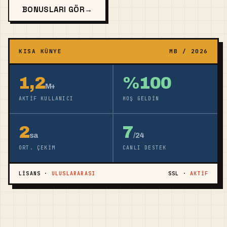
BONUSLARI GÖR
KISA KÜNYE
MB / 2026
1,2
%100
M+
AKTIF KULLANICI
HOŞ GELDIN
2
7
sa
/24
ORT. ÇEKIM
CANLI DESTEK
LISANS ·
ULUSLARARASI
SSL ·
AKTIF