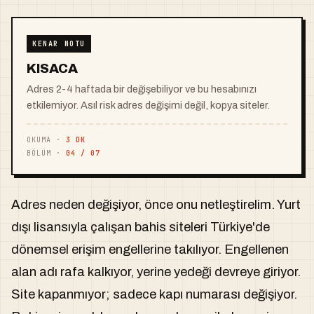
KENAR NOTU
KISACA
Adres 2-4 haftada bir değişebiliyor ve bu hesabınızı
etkilemiyor. Asıl risk adres değişimi değil, kopya siteler.
OKUMA ·
3 DK
BÖLÜM ·
04 / 07
Adres neden değişiyor, önce onu netleştirelim. Yurt
dışı lisansıyla çalışan bahis siteleri Türkiye'de
dönemsel erişim engellerine takılıyor. Engellenen
alan adı rafa kalkıyor, yerine yedeği devreye giriyor.
Site kapanmıyor; sadece kapı numarası değişiyor.