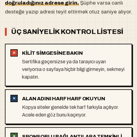
doğruladığınız adrese girin.
Şüphe varsa canlı
desteğe yazıp adresi teyit ettirmek otuz saniye alıyor.
ÜÇ SANIYELIK KONTROL LISTESI
KILIT SIMGESINE BAKIN
Sertifika geçersizse ya da tarayıcı uyarı
veriyorsa o sayfaya hiçbir bilgi girmeyin, sekmeyi
kapatın.
ALAN ADINI HARF HARF OKUYUN
Kopya siteler genelde tek harf farkıyla açılıyor.
Acele eden göz bunu kaçırıyor.
SPONSORLU BAĞLANTILARA TEMKINLI