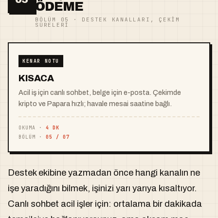
ÖDEME
BÖLÜM 05 · DESTEK KANALLARI, ÇEKIM
SÜRELERI
KENAR NOTU
KISACA
Acil iş için canlı sohbet, belge için e-posta. Çekimde
kripto ve Papara hızlı; havale mesai saatine bağlı.
OKUMA ·
4 DK
BÖLÜM ·
05 / 07
Destek ekibine yazmadan önce hangi kanalın ne
işe yaradığını bilmek, işinizi yarı yarıya kısaltıyor.
Canlı sohbet acil işler için: ortalama bir dakikada