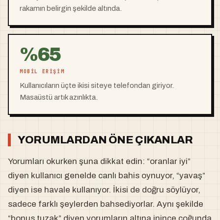
rakamın belirgin şekilde altında.
%65
MOBIL ERIŞIM
Kullanıcıların üçte ikisi siteye telefondan giriyor.
Masaüstü artık azınlıkta.
YORUMLARDAN ÖNE ÇIKANLAR
Yorumları okurken şuna dikkat edin: “oranlar iyi”
diyen kullanıcı genelde canlı bahis oynuyor, “yavaş”
diyen ise havale kullanıyor. İkisi de doğru söylüyor,
sadece farklı şeylerden bahsediyorlar. Aynı şekilde
“bonus tuzak” diyen yorumların altına inince çoğunda