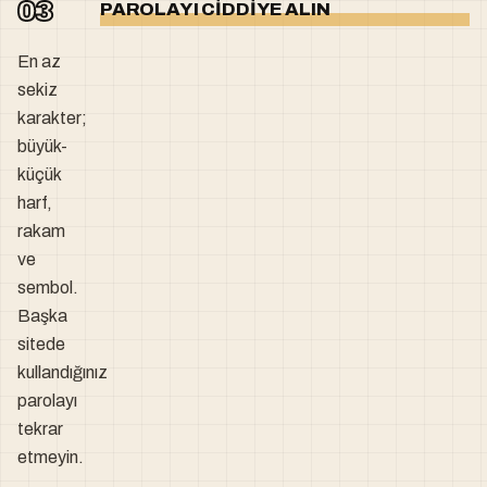
PAROLAYI CIDDIYE ALIN
En az
sekiz
karakter;
büyük-
küçük
harf,
rakam
ve
sembol.
Başka
sitede
kullandığınız
parolayı
tekrar
etmeyin.