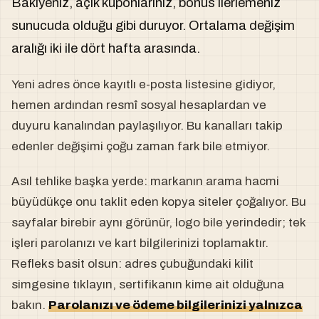
Bakiyeniz, açık kuponlarınız, bonus ilerlemeniz
sunucuda olduğu gibi duruyor. Ortalama değişim
aralığı iki ile dört hafta arasında.
Yeni adres önce kayıtlı e-posta listesine gidiyor,
hemen ardından resmî sosyal hesaplardan ve
duyuru kanalından paylaşılıyor. Bu kanalları takip
edenler değişimi çoğu zaman fark bile etmiyor.
Asıl tehlike başka yerde: markanın arama hacmi
büyüdükçe onu taklit eden kopya siteler çoğalıyor. Bu
sayfalar birebir aynı görünür, logo bile yerindedir; tek
işleri parolanızı ve kart bilgilerinizi toplamaktır.
Refleks basit olsun: adres çubuğundaki kilit
simgesine tıklayın, sertifikanın kime ait olduğuna
bakın.
Parolanızı ve ödeme bilgilerinizi yalnızca