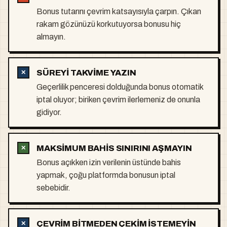
Bonus tutarını çevrim katsayısıyla çarpın. Çıkan
rakam gözünüzü korkutuyorsa bonusu hiç
almayın.
SÜREYI TAKVIME YAZIN
Geçerlilik penceresi dolduğunda bonus otomatik
iptal oluyor; biriken çevrim ilerlemeniz de onunla
gidiyor.
MAKSIMUM BAHIS SINIRINI AŞMAYIN
Bonus açıkken izin verilenin üstünde bahis
yapmak, çoğu platformda bonusun iptal
sebebidir.
ÇEVRIM BITMEDEN ÇEKIM ISTEMEYIN