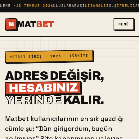
ME ·
13 TEMMUZ 2026
ULUSLARARASI
LISANSLI
SSL
ŞIFRELI
CANLI
MAT
BET
M
MENÜ
MATBET GIRIŞ · 2026 · TÜRKIYE
ADRES DEĞIŞIR,
HESABINIZ
YERINDE
KALIR.
Matbet kullanıcılarının en sık yazdığı
cümle şu: “Dün giriyordum, bugün
açılmıyor.” Site kapanmıyor; yalnızca