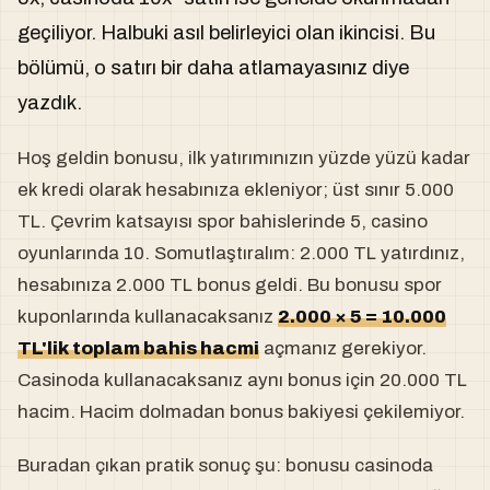
geçiliyor. Halbuki asıl belirleyici olan ikincisi. Bu
bölümü, o satırı bir daha atlamayasınız diye
yazdık.
Hoş geldin bonusu, ilk yatırımınızın yüzde yüzü kadar
ek kredi olarak hesabınıza ekleniyor; üst sınır 5.000
TL. Çevrim katsayısı spor bahislerinde 5, casino
oyunlarında 10. Somutlaştıralım: 2.000 TL yatırdınız,
hesabınıza 2.000 TL bonus geldi. Bu bonusu spor
kuponlarında kullanacaksanız
2.000 × 5 = 10.000
TL'lik toplam bahis hacmi
açmanız gerekiyor.
Casinoda kullanacaksanız aynı bonus için 20.000 TL
hacim. Hacim dolmadan bonus bakiyesi çekilemiyor.
Buradan çıkan pratik sonuç şu: bonusu casinoda