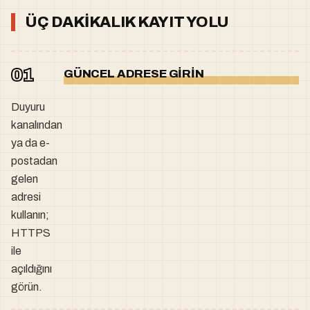
ÜÇ DAKIKALIK KAYIT YOLU
GÜNCEL ADRESE GIRIN
Duyuru
kanalından
ya da e-
postadan
gelen
adresi
kullanın;
HTTPS
ile
açıldığını
görün.