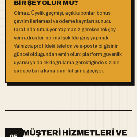
BIR ŞEY OLUR MU?
Olmaz. Üyelik geçmişi, açık kuponlar, bonus
çevrim ilerlemesi ve ödeme kayıtları sunucu
tarafında tutuluyor. Yapmanız gereken tek şey
yeni adresten normal şekilde giriş yapmak.
Yalnızca profildeki telefon ve e-posta bilgisinin
güncel olduğundan emin olun: platform güvenlik
uyarısı ya da ek doğrulama gerektiğinde sizinle
sadece bu iki kanaldan iletişime geçiyor.
MÜŞTERI HIZMETLERI VE
05