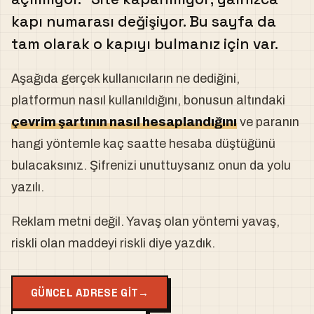
kapı numarası değişiyor. Bu sayfa da
tam olarak o kapıyı bulmanız için var.
Aşağıda gerçek kullanıcıların ne dediğini,
platformun nasıl kullanıldığını, bonusun altındaki
çevrim şartının nasıl hesaplandığını
ve paranın
hangi yöntemle kaç saatte hesaba düştüğünü
bulacaksınız. Şifrenizi unuttuysanız onun da yolu
yazılı.
Reklam metni değil. Yavaş olan yöntemi yavaş,
riskli olan maddeyi riskli diye yazdık.
GÜNCEL ADRESE GIT