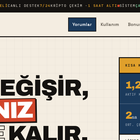
I
CANLI DESTEK
7/24
KRIPTO ÇEKIM ·
1 SAAT ALTI
SISTEM
ÇALI
Yorumlar
Kullanım
Bonu
KISA 
EĞIŞIR,
1,
AKTIF 
NIZ
2
sa
E
KALIR.
ORT. Ç