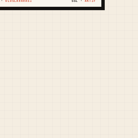
S ·
ULUSLARARASI
SSL ·
AKTIF