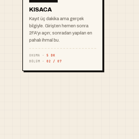
KISACA
Kayıt üç dakika ama gerçek
bilgiyle. Girişten hemen sonra
2FA'yı açın; sonradan yapılan en
pahalı ihmal bu.
OKUMA ·
5 DK
BÖLÜM ·
02 / 07