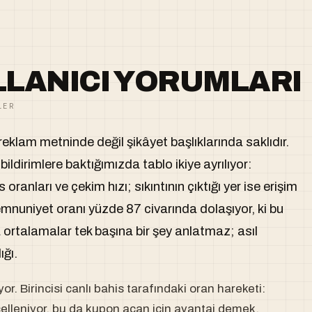
LANICI YORUMLARI
LER
 reklam metninde değil şikâyet başlıklarında saklıdır.
ldirimlere baktığımızda tablo ikiye ayrılıyor:
ranları ve çekim hızı; sıkıntının çıktığı yer ise erişim
mnuniyet oranı yüzde 87 civarında dolaşıyor, ki bu
ortalamalar tek başına bir şey anlatmaz; asıl
ğı.
r. Birincisi canlı bahis tarafındaki oran hareketi:
ncelleniyor, bu da kupon açan için avantaj demek.