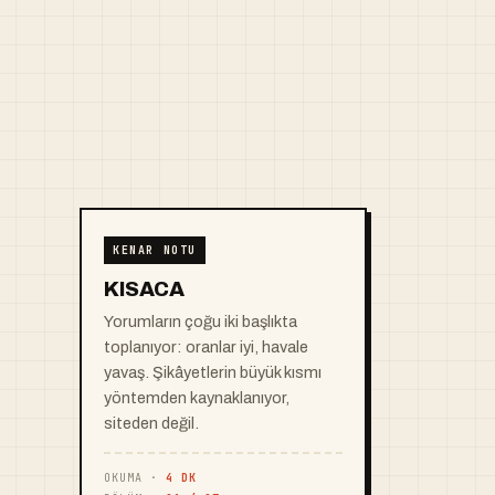
KENAR NOTU
KISACA
Yorumların çoğu iki başlıkta
toplanıyor: oranlar iyi, havale
yavaş. Şikâyetlerin büyük kısmı
yöntemden kaynaklanıyor,
siteden değil.
OKUMA ·
4 DK