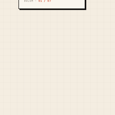
BÖLÜM ·
01 / 07