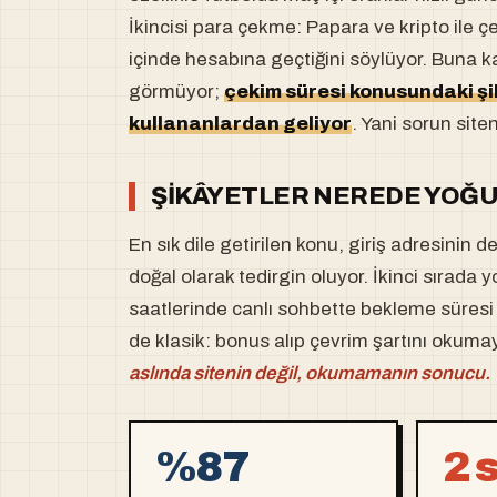
İkincisi para çekme: Papara ve kripto ile 
içinde hesabına geçtiğini söylüyor. Buna ka
görmüyor;
çekim süresi konusundaki ş
kullananlardan geliyor
. Yani sorun site
ŞIKÂYETLER NEREDE YOĞ
En sık dile getirilen konu, giriş adresinin 
doğal olarak tedirgin oluyor. İkinci sırad
saatlerinde canlı sohbette bekleme süresi
de klasik: bonus alıp çevrim şartını okumay
aslında sitenin değil, okumamanın sonucu.
%87
2 