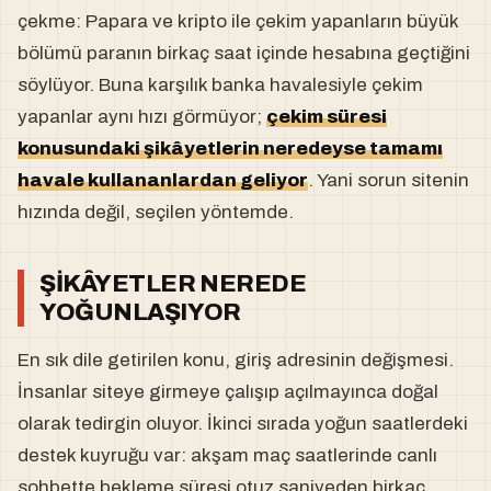
çekme: Papara ve kripto ile çekim yapanların büyük
bölümü paranın birkaç saat içinde hesabına geçtiğini
söylüyor. Buna karşılık banka havalesiyle çekim
yapanlar aynı hızı görmüyor;
çekim süresi
konusundaki şikâyetlerin neredeyse tamamı
havale kullananlardan geliyor
. Yani sorun sitenin
hızında değil, seçilen yöntemde.
ŞIKÂYETLER NEREDE
YOĞUNLAŞIYOR
En sık dile getirilen konu, giriş adresinin değişmesi.
İnsanlar siteye girmeye çalışıp açılmayınca doğal
olarak tedirgin oluyor. İkinci sırada yoğun saatlerdeki
destek kuyruğu var: akşam maç saatlerinde canlı
sohbette bekleme süresi otuz saniyeden birkaç