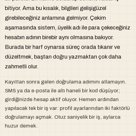
bitiyor. Ama bu kısalık, bilgileri gelişigüzel
girebileceğiniz anlamına gelmiyor. Çekim
aşamasında sistem, üyelik adı ile para çekeceğiniz
hesabın adının birebir aynı olmasına bakıyor.
Burada bir harf oynarsa süreç orada tıkanır ve
düzeltmek, baştan doğru yazmaktan çok daha
zahmetli olur.
Kayıttan sonra gelen doğrulama adımını atlamayın.
SMS ya da e-posta ile altı haneli bir kod düşüyor;
girdiğinizde hesap aktif oluyor. Hemen ardından
yapılacak tek bir iş var: profil ayarlarından iki faktörlü
doğrulamayı açmak. Otuz saniyelik bir iş, aylarca
huzur demek.