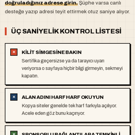
doğruladığınız adrese girin.
Şüphe varsa canlı
desteğe yazıp adresi teyit ettirmek otuz saniye alıyor.
ÜÇ SANIYELIK KONTROL LISTESI
KILIT SIMGESINE BAKIN
Sertifika geçersizse ya da tarayıcı uyarı
veriyorsa o sayfaya hiçbir bilgi girmeyin, sekmeyi
kapatın.
ALAN ADINI HARF HARF OKUYUN
Kopya siteler genelde tek harf farkıyla açılıyor.
Acele eden göz bunu kaçırıyor.
SPONSORLU BAĞLANTILARA TEMKINLI