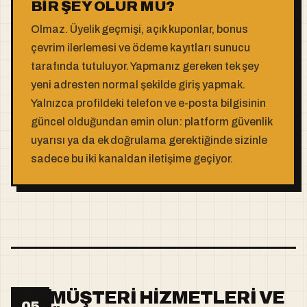
BIR ŞEY OLUR MU?
Olmaz. Üyelik geçmişi, açık kuponlar, bonus
çevrim ilerlemesi ve ödeme kayıtları sunucu
tarafında tutuluyor. Yapmanız gereken tek şey
yeni adresten normal şekilde giriş yapmak.
Yalnızca profildeki telefon ve e-posta bilgisinin
güncel olduğundan emin olun: platform güvenlik
uyarısı ya da ek doğrulama gerektiğinde sizinle
sadece bu iki kanaldan iletişime geçiyor.
MÜŞTERI HIZMETLERI VE
05