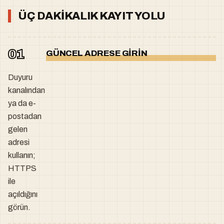
ÜÇ DAKIKALIK KAYIT YOLU
GÜNCEL ADRESE GIRIN
Duyuru
kanalından
ya da e-
postadan
gelen
adresi
kullanın;
HTTPS
ile
açıldığını
görün.