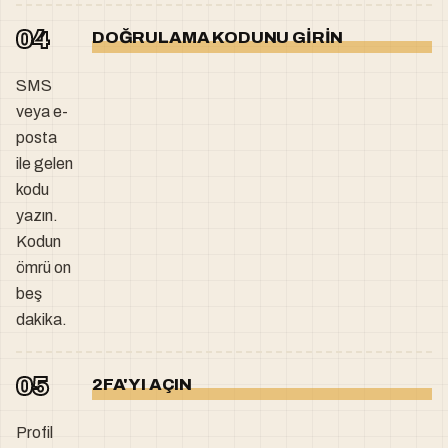
DOĞRULAMA KODUNU GIRIN
SMS
veya e-
posta
ile gelen
kodu
yazın.
Kodun
ömrü on
beş
dakika.
2FA'YI AÇIN
Profil