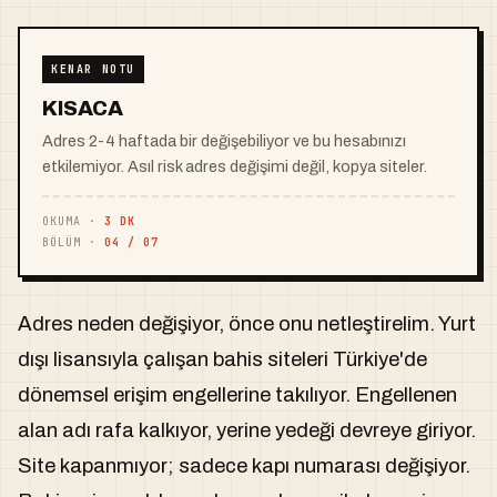
KENAR NOTU
KISACA
Adres 2-4 haftada bir değişebiliyor ve bu hesabınızı
etkilemiyor. Asıl risk adres değişimi değil, kopya siteler.
OKUMA ·
3 DK
BÖLÜM ·
04 / 07
Adres neden değişiyor, önce onu netleştirelim. Yurt
dışı lisansıyla çalışan bahis siteleri Türkiye'de
dönemsel erişim engellerine takılıyor. Engellenen
alan adı rafa kalkıyor, yerine yedeği devreye giriyor.
Site kapanmıyor; sadece kapı numarası değişiyor.