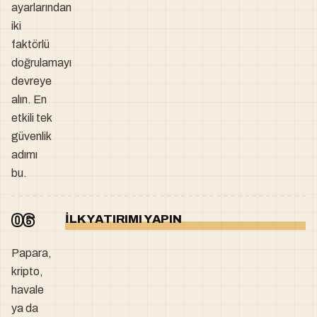
ayarlarından
iki
faktörlü
doğrulamayı
devreye
alın. En
etkili tek
güvenlik
adımı
bu.
İLK YATIRIMI YAPIN
Papara,
kripto,
havale
ya da