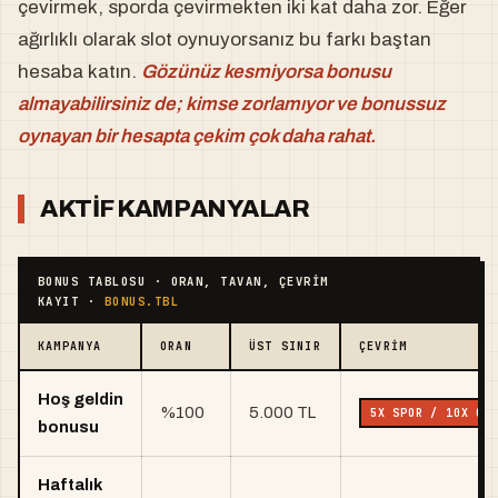
çevirmek, sporda çevirmekten iki kat daha zor. Eğer
ağırlıklı olarak slot oynuyorsanız bu farkı baştan
hesaba katın.
Gözünüz kesmiyorsa bonusu
almayabilirsiniz de; kimse zorlamıyor ve bonussuz
oynayan bir hesapta çekim çok daha rahat.
AKTIF KAMPANYALAR
BONUS TABLOSU · ORAN, TAVAN, ÇEVRIM
KAYIT ·
BONUS.TBL
KAMPANYA
ORAN
ÜST SINIR
ÇEVRIM
Hoş geldin
%100
5.000 TL
5X SPOR / 10X CA
bonusu
Haftalık