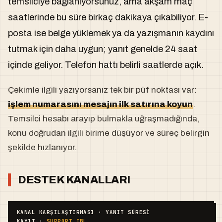
temsilciye bağlanıyorsunuz, ama akşam maç
saatlerinde bu süre birkaç dakikaya çıkabiliyor. E-
posta ise belge yüklemek ya da yazışmanın kaydını
tutmak için daha uygun; yanıt genelde 24 saat
içinde geliyor. Telefon hattı belirli saatlerde açık.
Çekimle ilgili yazıyorsanız tek bir püf noktası var:
işlem numarasını mesajın ilk satırına koyun
.
Temsilci hesabı arayıp bulmakla uğraşmadığında,
konu doğrudan ilgili birime düşüyor ve süreç belirgin
şekilde hızlanıyor.
DESTEK KANALLARI
KANAL KARŞILAŞTIRMASI · YANIT SÜRESI
KAYIT ·
SUPPORT.TBL