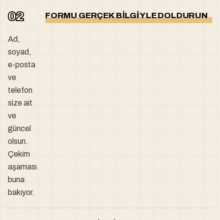
FORMU GERÇEK BILGIYLE DOLDURUN
Ad,
soyad,
e-posta
ve
telefon
size ait
ve
güncel
olsun.
Çekim
aşaması
buna
bakıyor.