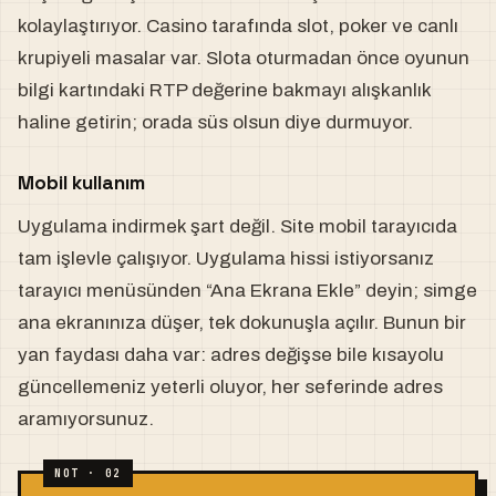
kolaylaştırıyor. Casino tarafında slot, poker ve canlı
krupiyeli masalar var. Slota oturmadan önce oyunun
bilgi kartındaki RTP değerine bakmayı alışkanlık
haline getirin; orada süs olsun diye durmuyor.
Mobil kullanım
Uygulama indirmek şart değil. Site mobil tarayıcıda
tam işlevle çalışıyor. Uygulama hissi istiyorsanız
tarayıcı menüsünden “Ana Ekrana Ekle” deyin; simge
ana ekranınıza düşer, tek dokunuşla açılır. Bunun bir
yan faydası daha var: adres değişse bile kısayolu
güncellemeniz yeterli oluyor, her seferinde adres
aramıyorsunuz.
NOT · 02