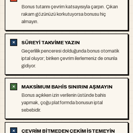
Bonus tutarını çevrim katsayısıyla çarpın. Çıkan
rakam gözünüzü korkutuyorsa bonusu hiç
almayın.
SÜREYI TAKVIME YAZIN
Geçerlilik penceresi dolduğunda bonus otomatik
iptal oluyor; biriken çevrim ilerlemeniz de onunla
gidiyor.
MAKSIMUM BAHIS SINIRINI AŞMAYIN
Bonus açıkken izin verilenin üstünde bahis
yapmak, çoğu platformda bonusun iptal
sebebidir.
ÇEVRIM BITMEDEN ÇEKIM ISTEMEYIN