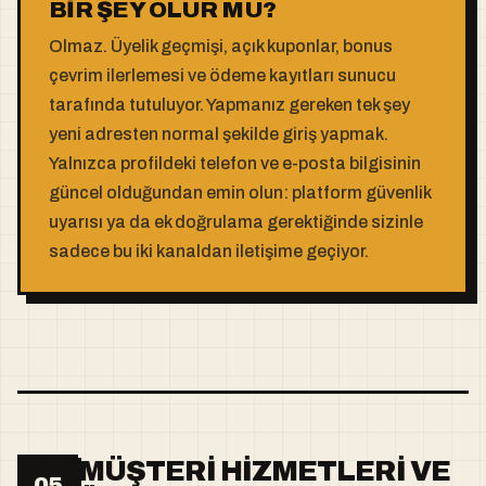
BIR ŞEY OLUR MU?
Olmaz. Üyelik geçmişi, açık kuponlar, bonus
çevrim ilerlemesi ve ödeme kayıtları sunucu
tarafında tutuluyor. Yapmanız gereken tek şey
yeni adresten normal şekilde giriş yapmak.
Yalnızca profildeki telefon ve e-posta bilgisinin
güncel olduğundan emin olun: platform güvenlik
uyarısı ya da ek doğrulama gerektiğinde sizinle
sadece bu iki kanaldan iletişime geçiyor.
MÜŞTERI HIZMETLERI VE
05