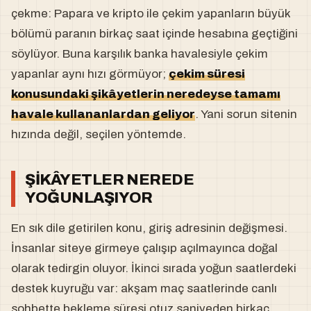
çekme: Papara ve kripto ile çekim yapanların büyük
bölümü paranın birkaç saat içinde hesabına geçtiğini
söylüyor. Buna karşılık banka havalesiyle çekim
yapanlar aynı hızı görmüyor;
çekim süresi
konusundaki şikâyetlerin neredeyse tamamı
havale kullananlardan geliyor
. Yani sorun sitenin
hızında değil, seçilen yöntemde.
ŞIKÂYETLER NEREDE
YOĞUNLAŞIYOR
En sık dile getirilen konu, giriş adresinin değişmesi.
İnsanlar siteye girmeye çalışıp açılmayınca doğal
olarak tedirgin oluyor. İkinci sırada yoğun saatlerdeki
destek kuyruğu var: akşam maç saatlerinde canlı
sohbette bekleme süresi otuz saniyeden birkaç