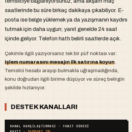
temsilciye bağlanıyorsunuz, ama akşam maç
saatlerinde bu süre birkaç dakikaya çıkabiliyor. E-
posta ise belge yüklemek ya da yazışmanın kaydını
tutmak için daha uygun; yanıt genelde 24 saat
içinde geliyor. Telefon hattı belirli saatlerde açık.
Çekimle ilgili yazıyorsanız tek bir püf noktası var:
işlem numarasını mesajın ilk satırına koyun
.
Temsilci hesabı arayıp bulmakla uğraşmadığında,
konu doğrudan ilgili birime düşüyor ve süreç belirgin
şekilde hızlanıyor.
DESTEK KANALLARI
KANAL KARŞILAŞTIRMASI · YANIT SÜRESI
KAYIT ·
SUPPORT.TBL