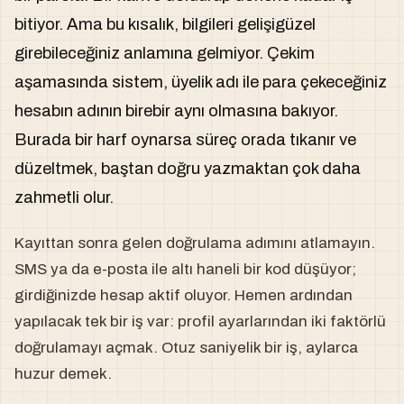
bitiyor. Ama bu kısalık, bilgileri gelişigüzel
girebileceğiniz anlamına gelmiyor. Çekim
aşamasında sistem, üyelik adı ile para çekeceğiniz
hesabın adının birebir aynı olmasına bakıyor.
Burada bir harf oynarsa süreç orada tıkanır ve
düzeltmek, baştan doğru yazmaktan çok daha
zahmetli olur.
Kayıttan sonra gelen doğrulama adımını atlamayın.
SMS ya da e-posta ile altı haneli bir kod düşüyor;
girdiğinizde hesap aktif oluyor. Hemen ardından
yapılacak tek bir iş var: profil ayarlarından iki faktörlü
doğrulamayı açmak. Otuz saniyelik bir iş, aylarca
huzur demek.