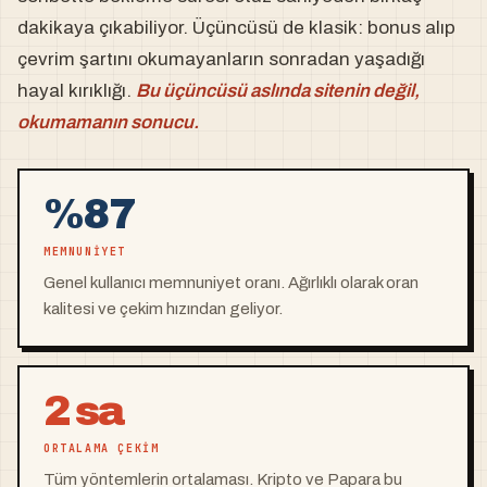
dakikaya çıkabiliyor. Üçüncüsü de klasik: bonus alıp
çevrim şartını okumayanların sonradan yaşadığı
hayal kırıklığı.
Bu üçüncüsü aslında sitenin değil,
okumamanın sonucu.
%87
MEMNUNIYET
Genel kullanıcı memnuniyet oranı. Ağırlıklı olarak oran
kalitesi ve çekim hızından geliyor.
2 sa
ORTALAMA ÇEKIM
Tüm yöntemlerin ortalaması. Kripto ve Papara bu