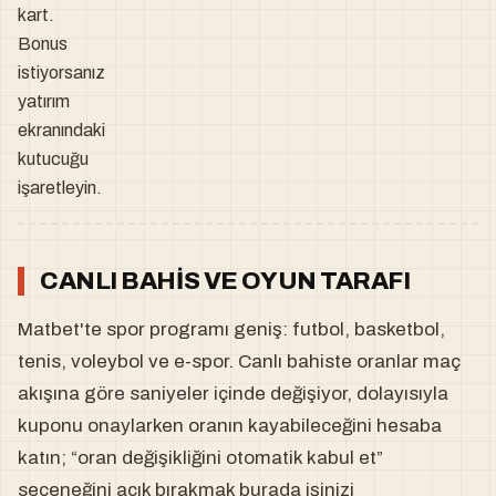
kart.
Bonus
istiyorsanız
yatırım
ekranındaki
kutucuğu
işaretleyin.
CANLI BAHIS VE OYUN TARAFI
Matbet'te spor programı geniş: futbol, basketbol,
tenis, voleybol ve e-spor. Canlı bahiste oranlar maç
akışına göre saniyeler içinde değişiyor, dolayısıyla
kuponu onaylarken oranın kayabileceğini hesaba
katın; “oran değişikliğini otomatik kabul et”
seçeneğini açık bırakmak burada işinizi