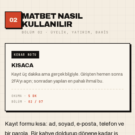
MATBET NASIL
02
KULLANILIR
BÖLÜM 02 · ÜYELIK, YATIRIM, BAHIS
KENAR NOTU
KISACA
Kayıt üç dakika ama gerçek bilgiyle. Girişten hemen sonra
2FA'yı açın; sonradan yapılan en pahalı ihmal bu.
OKUMA ·
5 DK
BÖLÜM ·
02 / 07
Kayıt formu kısa: ad, soyad, e-posta, telefon ve
bir parola. Bir kahve doldurup dönene kadar iş