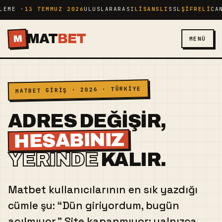
E ·
13 TEMMUZ 2026
ULUSLARARASI
LISANSLI
SSL
ŞIFRELI
CANLI
MAT
BET
M
MENÜ
MATBET GIRIŞ · 2026 · TÜRKIYE
ADRES DEĞIŞIR,
HESABINIZ
YERINDE
KALIR.
Matbet kullanıcılarının en sık yazdığı
cümle şu: “Dün giriyordum, bugün
açılmıyor.” Site kapanmıyor; yalnızca