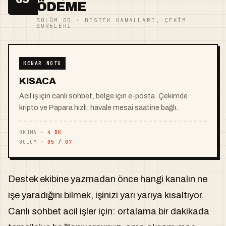
ÖDEME
BÖLÜM 05 · DESTEK KANALLARI, ÇEKIM
SÜRELERI
KENAR NOTU
KISACA
Acil iş için canlı sohbet, belge için e-posta. Çekimde
kripto ve Papara hızlı; havale mesai saatine bağlı.
OKUMA ·
4 DK
BÖLÜM ·
05 / 07
Destek ekibine yazmadan önce hangi kanalın ne
işe yaradığını bilmek, işinizi yarı yarıya kısaltıyor.
Canlı sohbet acil işler için: ortalama bir dakikada