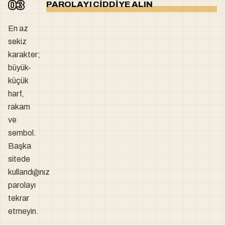
PAROLAYI CIDDIYE ALIN
En az
sekiz
karakter;
büyük-
küçük
harf,
rakam
ve
sembol.
Başka
sitede
kullandığınız
parolayı
tekrar
etmeyin.