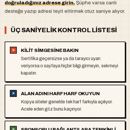
doğruladığınız adrese girin.
Şüphe varsa canlı
desteğe yazıp adresi teyit ettirmek otuz saniye alıyor.
ÜÇ SANIYELIK KONTROL LISTESI
KILIT SIMGESINE BAKIN
Sertifika geçersizse ya da tarayıcı uyarı
veriyorsa o sayfaya hiçbir bilgi girmeyin, sekmeyi
kapatın.
ALAN ADINI HARF HARF OKUYUN
Kopya siteler genelde tek harf farkıyla açılıyor.
Acele eden göz bunu kaçırıyor.
SPONSORLU BAĞLANTILARA TEMKINLI