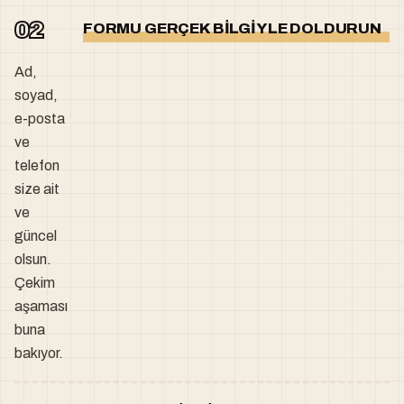
FORMU GERÇEK BILGIYLE DOLDURUN
Ad,
soyad,
e-posta
ve
telefon
size ait
ve
güncel
olsun.
Çekim
aşaması
buna
bakıyor.