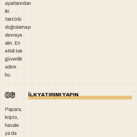
ayarlarından
iki
faktörlü
doğrulamayı
devreye
alın. En
etkili tek
güvenlik
adımı
bu.
İLK YATIRIMI YAPIN
Papara,
kripto,
havale
ya da