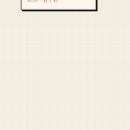
BÖLÜM ·
01 / 07