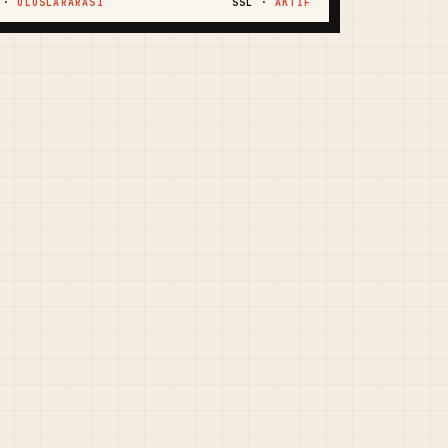
S ·
ULUSLARARASI
SSL ·
AKTIF