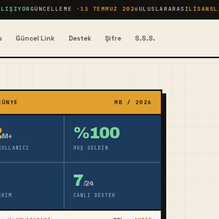
ŞIYOR
GÜNCELLEME ·
13 TEMMUZ 2026
ULUSLARARASI
LISANSLI
SS
s
Güncel Link
Destek
Şifre
S.S.S.
KÜNYE
MB / 2026
2
%100
M+
KULLANICI
HOŞ GELDIN
7
/24
EKIM
CANLI DESTEK