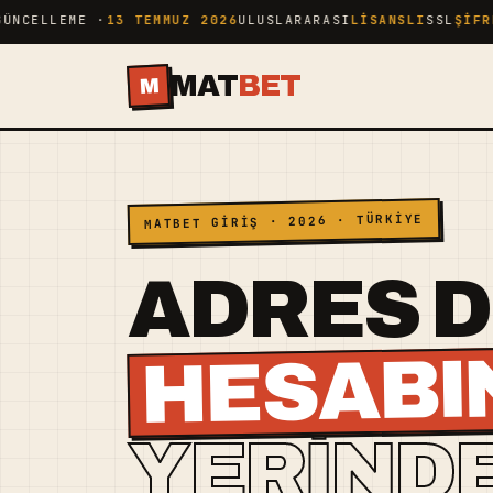
CELLEME ·
13 TEMMUZ 2026
ULUSLARARASI
LISANSLI
SSL
ŞIFREL
MAT
BET
M
MATBET GIRIŞ · 2026 · TÜRKIYE
ADRES D
HESABI
YERIND