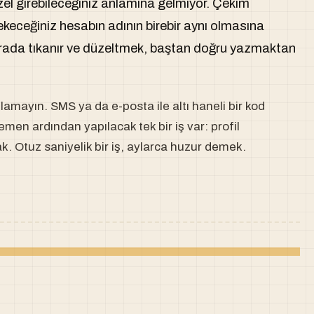
igüzel girebileceğiniz anlamına gelmiyor. Çekim
ekeceğiniz hesabın adının birebir aynı olmasına
orada tıkanır ve düzeltmek, baştan doğru yazmaktan
amayın. SMS ya da e-posta ile altı haneli bir kod
emen ardından yapılacak tek bir iş var: profil
k. Otuz saniyelik bir iş, aylarca huzur demek.