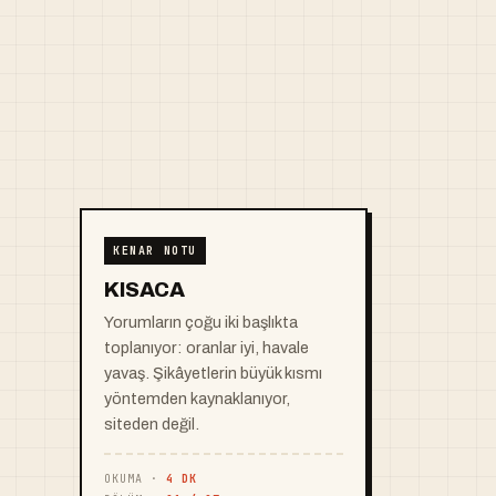
KENAR NOTU
KISACA
Yorumların çoğu iki başlıkta
toplanıyor: oranlar iyi, havale
yavaş. Şikâyetlerin büyük kısmı
yöntemden kaynaklanıyor,
siteden değil.
OKUMA ·
4 DK