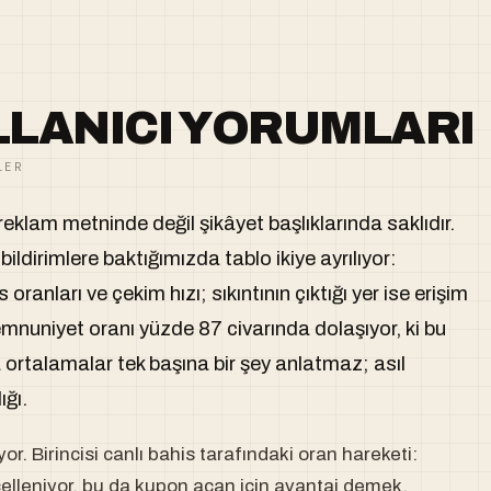
LANICI YORUMLARI
LER
 reklam metninde değil şikâyet başlıklarında saklıdır.
ldirimlere baktığımızda tablo ikiye ayrılıyor:
ranları ve çekim hızı; sıkıntının çıktığı yer ise erişim
mnuniyet oranı yüzde 87 civarında dolaşıyor, ki bu
ortalamalar tek başına bir şey anlatmaz; asıl
ğı.
r. Birincisi canlı bahis tarafındaki oran hareketi:
ncelleniyor, bu da kupon açan için avantaj demek.