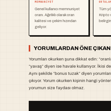
MEMNUNIYET
ORTALA
Genel kullanıcı memnuniyet
Tüm yö
oranı. Ağırlıklı olarak oran
Kripto 
kalitesi ve çekim hızından
belirgin
geliyor.
YORUMLARDAN ÖNE ÇIKAN
Yorumları okurken şuna dikkat edin: “oranla
“yavaş” diyen ise havale kullanıyor. İkisi 
Aynı şekilde “bonus tuzak” diyen yorumları
çıkıyor. Yorum okurken kişinin hangi yönte
yorumun size faydası olmaz.