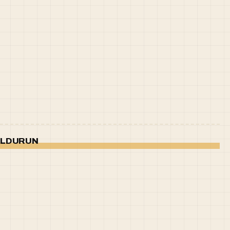
OLDURUN