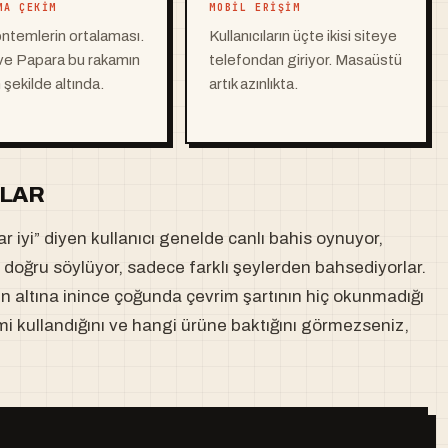
MA ÇEKIM
MOBIL ERIŞIM
ntemlerin ortalaması.
Kullanıcıların üçte ikisi siteye
ve Papara bu rakamın
telefondan giriyor. Masaüstü
 şekilde altında.
artık azınlıkta.
LAR
r iyi” diyen kullanıcı genelde canlı bahis oynuyor,
de doğru söylüyor, sadece farklı şeylerden bahsediyorlar.
n altına inince çoğunda çevrim şartının hiç okunmadığı
mi kullandığını ve hangi ürüne baktığını görmezseniz,