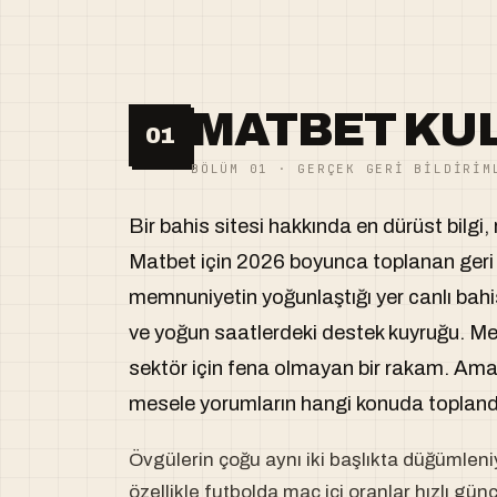
MATBET KUL
01
BÖLÜM 01 · GERÇEK GERI BILDIRIM
Bir bahis sitesi hakkında en dürüst bilgi,
Matbet için 2026 boyunca toplanan geri bi
memnuniyetin yoğunlaştığı yer canlı bahis o
ve yoğun saatlerdeki destek kuyruğu. Me
sektör için fena olmayan bir rakam. Ama 
mesele yorumların hangi konuda toplandı
Övgülerin çoğu aynı iki başlıkta düğümleniyo
özellikle futbolda maç içi oranlar hızlı gü