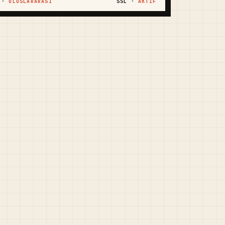
S ·
ULUSLARARASI
SSL ·
AKTIF