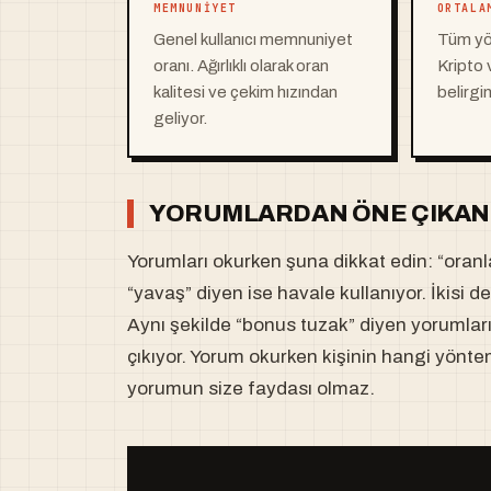
MEMNUNIYET
ORTALA
Genel kullanıcı memnuniyet
Tüm yö
oranı. Ağırlıklı olarak oran
Kripto 
kalitesi ve çekim hızından
belirgin
geliyor.
YORUMLARDAN ÖNE ÇIKAN
Yorumları okurken şuna dikkat edin: “oranla
“yavaş” diyen ise havale kullanıyor. İkisi 
Aynı şekilde “bonus tuzak” diyen yorumları
çıkıyor. Yorum okurken kişinin hangi yönte
yorumun size faydası olmaz.