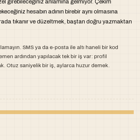
igüzel girebileceğiniz anlamına gelmiyor. Çekim
ekeceğiniz hesabın adının birebir aynı olmasına
orada tıkanır ve düzeltmek, baştan doğru yazmaktan
amayın. SMS ya da e-posta ile altı haneli bir kod
emen ardından yapılacak tek bir iş var: profil
k. Otuz saniyelik bir iş, aylarca huzur demek.