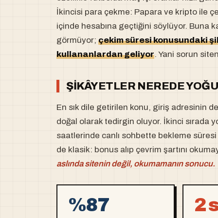
İkincisi para çekme: Papara ve kripto ile 
içinde hesabına geçtiğini söylüyor. Buna ka
görmüyor;
çekim süresi konusundaki ş
kullananlardan geliyor
. Yani sorun site
ŞIKÂYETLER NEREDE YOĞ
En sık dile getirilen konu, giriş adresinin 
doğal olarak tedirgin oluyor. İkinci sırad
saatlerinde canlı sohbette bekleme süresi
de klasik: bonus alıp çevrim şartını okumay
aslında sitenin değil, okumamanın sonucu.
%87
2 