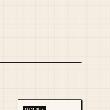
KENAR NOTU