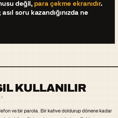
nusu değil,
para çekme ekranıdır
.
r; asıl soru kazandığınızda ne
IL KULLANILIR
IS
lefon ve bir parola. Bir kahve doldurup dönene kadar