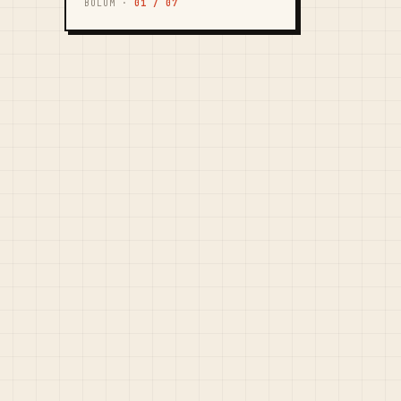
BÖLÜM ·
01 / 07