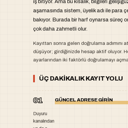
iş bitiyor. Ama bu kısalık, bilgileri geliş
aşamasında sistem, üyelik adı ile para ç
bakıyor. Burada bir harf oynarsa süreç 
çok daha zahmetli olur.
Kayıttan sonra gelen doğrulama adımını atl
düşüyor; girdiğinizde hesap aktif oluyor. H
ayarlarından iki faktörlü doğrulamayı açma
ÜÇ DAKIKALIK KAYIT YOLU
GÜNCEL ADRESE GIRIN
Duyuru
kanalından