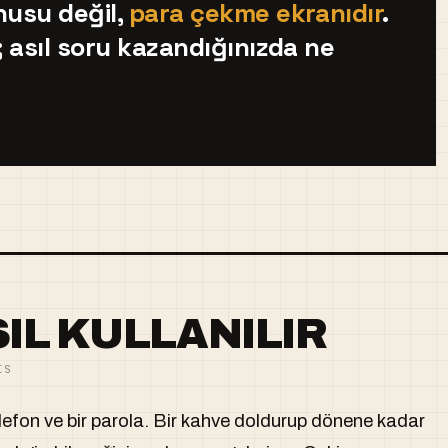
nusu değil,
para çekme ekranıdır
.
r; asıl soru kazandığınızda ne
IL KULLANILIR
IS
lefon ve bir parola. Bir kahve doldurup dönene kadar