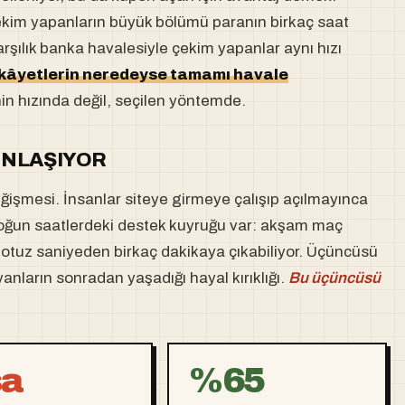
çekim yapanların büyük bölümü paranın birkaç saat
rşılık banka havalesiyle çekim yapanlar aynı hızı
ikâyetlerin neredeyse tamamı havale
nin hızında değil, seçilen yöntemde.
UNLAŞIYOR
değişmesi. İnsanlar siteye girmeye çalışıp açılmayınca
a yoğun saatlerdeki destek kuyruğu var: akşam maç
 otuz saniyeden birkaç dakikaya çıkabiliyor. Üçüncüsü
anların sonradan yaşadığı hayal kırıklığı.
Bu üçüncüsü
sa
%65