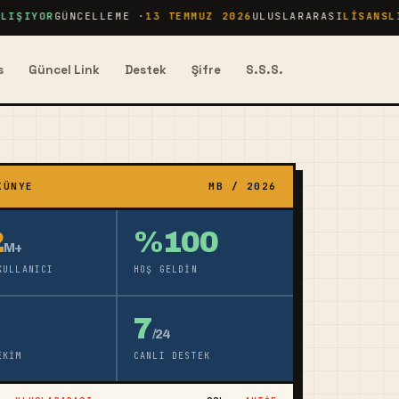
ŞIYOR
GÜNCELLEME ·
13 TEMMUZ 2026
ULUSLARARASI
LISANSLI
SS
s
Güncel Link
Destek
Şifre
S.S.S.
KÜNYE
MB / 2026
2
%100
M+
KULLANICI
HOŞ GELDIN
7
/24
EKIM
CANLI DESTEK