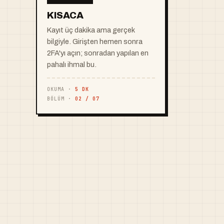
KISACA
Kayıt üç dakika ama gerçek
bilgiyle. Girişten hemen sonra
2FA'yı açın; sonradan yapılan en
pahalı ihmal bu.
OKUMA ·
5 DK
BÖLÜM ·
02 / 07