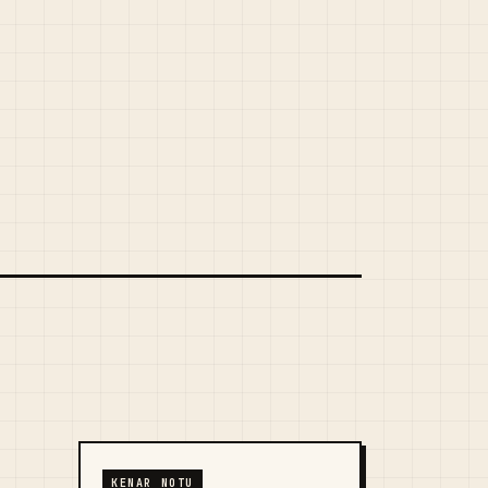
KENAR NOTU