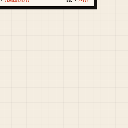
S ·
ULUSLARARASI
SSL ·
AKTIF