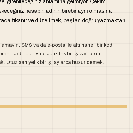
igüzel girebileceğiniz anlamına gelmiyor. Çekim
ekeceğiniz hesabın adının birebir aynı olmasına
orada tıkanır ve düzeltmek, baştan doğru yazmaktan
amayın. SMS ya da e-posta ile altı haneli bir kod
emen ardından yapılacak tek bir iş var: profil
k. Otuz saniyelik bir iş, aylarca huzur demek.