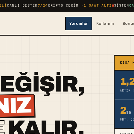
CANLI DESTEK
7/24
KRIPTO ÇEKIM ·
1 SAAT ALTI
SISTEM
ÇALI
Yorumlar
Kullanım
Bonu
KISA 
EĞIŞIR,
1,
AKTIF 
NIZ
2
sa
E
KALIR.
ORT. Ç