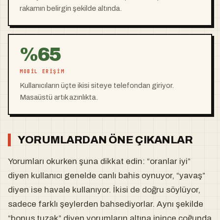
rakamın belirgin şekilde altında.
%65
MOBIL ERIŞIM
Kullanıcıların üçte ikisi siteye telefondan giriyor.
Masaüstü artık azınlıkta.
YORUMLARDAN ÖNE ÇIKANLAR
Yorumları okurken şuna dikkat edin: “oranlar iyi”
diyen kullanıcı genelde canlı bahis oynuyor, “yavaş”
diyen ise havale kullanıyor. İkisi de doğru söylüyor,
sadece farklı şeylerden bahsediyorlar. Aynı şekilde
“bonus tuzak” diyen yorumların altına inince çoğunda