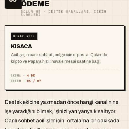
ÖDEME
BÖLÜM 05 · DESTEK KANALLARI, ÇEKIM
SÜRELERI
KENAR NOTU
KISACA
Acil iş için canlı sohbet, belge için e-posta. Çekimde
kripto ve Papara hızlı; havale mesai saatine bağlı.
OKUMA ·
4 DK
BÖLÜM ·
05 / 07
Destek ekibine yazmadan önce hangi kanalın ne
işe yaradığını bilmek, işinizi yarı yarıya kısaltıyor.
Canlı sohbet acil işler için: ortalama bir dakikada