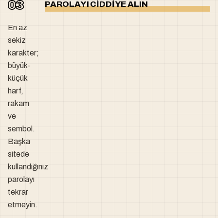
PAROLAYI CIDDIYE ALIN
En az
sekiz
karakter;
büyük-
küçük
harf,
rakam
ve
sembol.
Başka
sitede
kullandığınız
parolayı
tekrar
etmeyin.