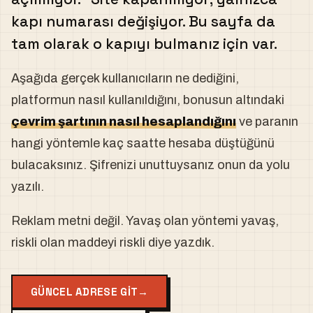
kapı numarası değişiyor. Bu sayfa da
tam olarak o kapıyı bulmanız için var.
Aşağıda gerçek kullanıcıların ne dediğini,
platformun nasıl kullanıldığını, bonusun altındaki
çevrim şartının nasıl hesaplandığını
ve paranın
hangi yöntemle kaç saatte hesaba düştüğünü
bulacaksınız. Şifrenizi unuttuysanız onun da yolu
yazılı.
Reklam metni değil. Yavaş olan yöntemi yavaş,
riskli olan maddeyi riskli diye yazdık.
GÜNCEL ADRESE GIT