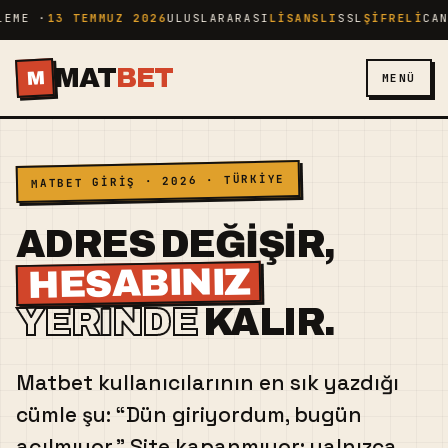
E ·
13 TEMMUZ 2026
ULUSLARARASI
LISANSLI
SSL
ŞIFRELI
CANLI 
MAT
BET
M
MENÜ
MATBET GIRIŞ · 2026 · TÜRKIYE
ADRES DEĞIŞIR,
HESABINIZ
YERINDE
KALIR.
Matbet kullanıcılarının en sık yazdığı
cümle şu: “Dün giriyordum, bugün
açılmıyor.” Site kapanmıyor; yalnızca