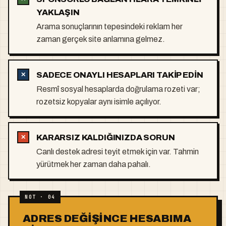
YAKLAŞIN
Arama sonuçlarının tepesindeki reklam her
zaman gerçek site anlamına gelmez.
SADECE ONAYLI HESAPLARI TAKIP EDIN
Resmî sosyal hesaplarda doğrulama rozeti var;
rozetsiz kopyalar aynı isimle açılıyor.
KARARSIZ KALDIĞINIZDA SORUN
Canlı destek adresi teyit etmek için var. Tahmin
yürütmek her zaman daha pahalı.
NOT · 04
ADRES DEĞIŞINCE HESABIMA