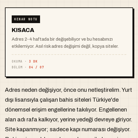
KENAR NOTU
KISACA
Adres 2-4 haftada bir değişebiliyor ve bu hesabınızı
etkilemiyor. Asıl risk adres değişimi değil, kopya siteler.
OKUMA ·
3 DK
BÖLÜM ·
04 / 07
Adres neden değişiyor, önce onu netleştirelim. Yurt
dışı lisansıyla çalışan bahis siteleri Türkiye'de
dönemsel erişim engellerine takılıyor. Engellenen
alan adı rafa kalkıyor, yerine yedeği devreye giriyor.
Site kapanmıyor; sadece kapı numarası değişiyor.