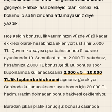
geçiliyor. Halbuki asıl belirleyici olan ikincisi. Bu
bölümü, o satırı bir daha atlamayasınız diye
yazdık.
Hoş geldin bonusu, ilk yatırımınızın yüzde yüzü kadar
ek kredi olarak hesabınıza ekleniyor; üst sınır 5.000
TL. Çevrim katsayısı spor bahislerinde 5, casino
oyunlarında 10. Somutlaştıralım: 2.000 TL yatırdınız,
hesabınıza 2.000 TL bonus geldi. Bu bonusu spor
kuponlarında kullanacaksanız
2.000 × 5 = 10.000
TL'lik toplam bahis hacmi
açmanız gerekiyor.
Casinoda kullanacaksanız aynı bonus için 20.000 TL
hacim. Hacim dolmadan bonus bakiyesi çekilemiyor.
Buradan çıkan pratik sonuç şu: bonusu casinoda