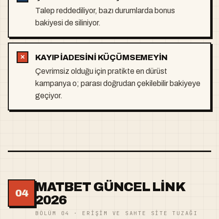
Talep reddediliyor, bazı durumlarda bonus
bakiyesi de siliniyor.
KAYIP IADESINI KÜÇÜMSEMEYIN
Çevrimsiz olduğu için pratikte en dürüst
kampanya o; parası doğrudan çekilebilir bakiyeye
geçiyor.
MATBET GÜNCEL LINK
04
2026
BÖLÜM 04 · ERIŞIM VE SAHTE SITE TUZAĞI