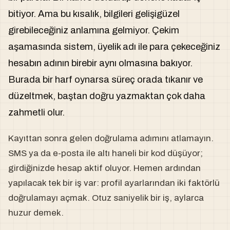
bitiyor. Ama bu kısalık, bilgileri gelişigüzel
girebileceğiniz anlamına gelmiyor. Çekim
aşamasında sistem, üyelik adı ile para çekeceğiniz
hesabın adının birebir aynı olmasına bakıyor.
Burada bir harf oynarsa süreç orada tıkanır ve
düzeltmek, baştan doğru yazmaktan çok daha
zahmetli olur.
Kayıttan sonra gelen doğrulama adımını atlamayın.
SMS ya da e-posta ile altı haneli bir kod düşüyor;
girdiğinizde hesap aktif oluyor. Hemen ardından
yapılacak tek bir iş var: profil ayarlarından iki faktörlü
doğrulamayı açmak. Otuz saniyelik bir iş, aylarca
huzur demek.