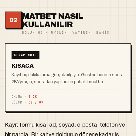
MATBET NASIL
02
KULLANILIR
BÖLÜM 02 · ÜYELIK, YATIRIM, BAHIS
KENAR NOTU
KISACA
Kayıt üç dakika ama gerçek bilgiyle. Girişten hemen sonra
2FA'yı açın; sonradan yapılan en pahalı ihmal bu.
OKUMA ·
5 DK
BÖLÜM ·
02 / 07
Kayıt formu kısa: ad, soyad, e-posta, telefon ve
bir parola. Bir kahve doldurup dönene kadar iş