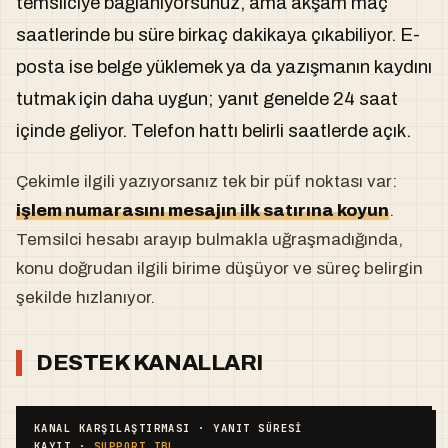
temsilciye bağlanıyorsunuz, ama akşam maç
saatlerinde bu süre birkaç dakikaya çıkabiliyor. E-
posta ise belge yüklemek ya da yazışmanın kaydını
tutmak için daha uygun; yanıt genelde 24 saat
içinde geliyor. Telefon hattı belirli saatlerde açık.
Çekimle ilgili yazıyorsanız tek bir püf noktası var:
işlem numarasını mesajın ilk satırına koyun
.
Temsilci hesabı arayıp bulmakla uğraşmadığında,
konu doğrudan ilgili birime düşüyor ve süreç belirgin
şekilde hızlanıyor.
DESTEK KANALLARI
KANAL KARŞILAŞTIRMASI · YANIT SÜRESI
KAYIT ·
SUPPORT.TBL