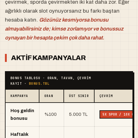
çevirmek, sporda çevirmekten iki kat daha zor. Eğer
ağırlıklı olarak slot oynuyorsanız bu farkı baştan
hesaba katın.
Gözünüz kesmiyorsa bonusu
almayabilirsiniz de; kimse zorlamıyor ve bonussuz
oynayan bir hesapta çekim çok daha rahat.
AKTIF KAMPANYALAR
BONUS TABLOSU · ORAN, TAVAN, ÇEVRIM
KAYIT ·
BONUS.TBL
KAMPANYA
ORAN
ÜST SINIR
ÇEVRIM
Hoş geldin
%100
5.000 TL
5X SPOR / 10X CA
bonusu
Haftalık