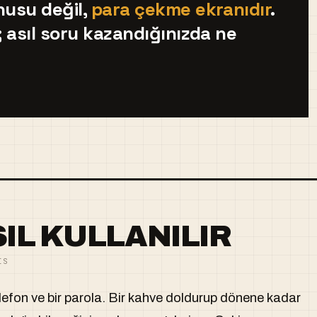
nusu değil,
para çekme ekranıdır
.
r; asıl soru kazandığınızda ne
IL KULLANILIR
IS
lefon ve bir parola. Bir kahve doldurup dönene kadar