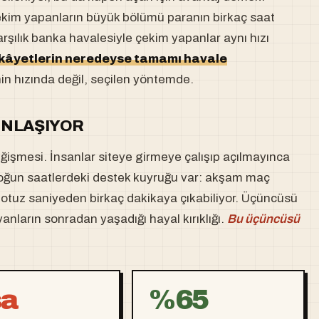
çekim yapanların büyük bölümü paranın birkaç saat
rşılık banka havalesiyle çekim yapanlar aynı hızı
ikâyetlerin neredeyse tamamı havale
nin hızında değil, seçilen yöntemde.
UNLAŞIYOR
değişmesi. İnsanlar siteye girmeye çalışıp açılmayınca
a yoğun saatlerdeki destek kuyruğu var: akşam maç
 otuz saniyeden birkaç dakikaya çıkabiliyor. Üçüncüsü
anların sonradan yaşadığı hayal kırıklığı.
Bu üçüncüsü
sa
%65