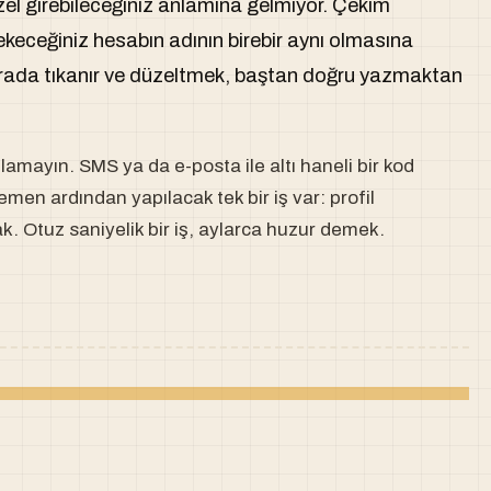
igüzel girebileceğiniz anlamına gelmiyor. Çekim
ekeceğiniz hesabın adının birebir aynı olmasına
orada tıkanır ve düzeltmek, baştan doğru yazmaktan
amayın. SMS ya da e-posta ile altı haneli bir kod
emen ardından yapılacak tek bir iş var: profil
k. Otuz saniyelik bir iş, aylarca huzur demek.