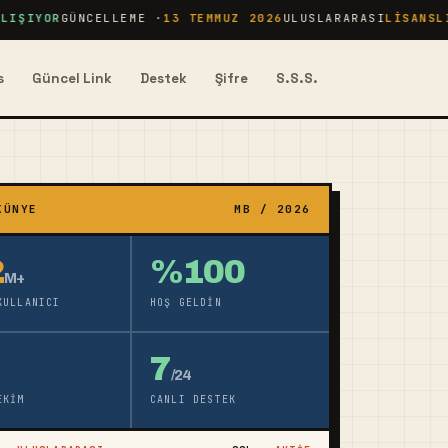
ŞIYOR
GÜNCELLEME ·
13 TEMMUZ 2026
ULUSLARARASI
LISANSLI
SS
s
Güncel Link
Destek
Şifre
S.S.S.
KÜNYE
MB / 2026
2
%100
M+
KULLANICI
HOŞ GELDIN
7
/24
EKIM
CANLI DESTEK