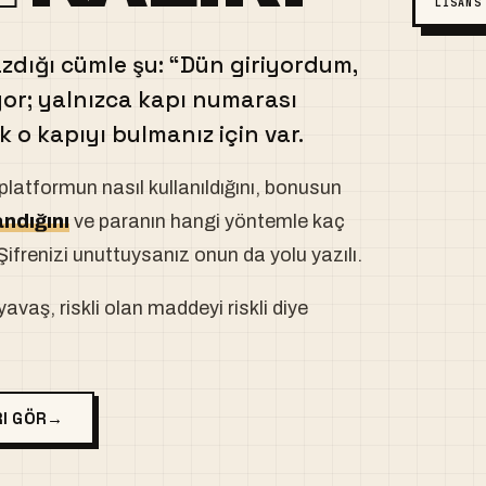
LISAN
azdığı cümle şu: “Dün giriyordum,
or; yalnızca kapı numarası
 o kapıyı bulmanız için var.
 platformun nasıl kullanıldığını, bonusun
andığını
ve paranın hangi yöntemle kaç
frenizi unuttuysanız onun da yolu yazılı.
vaş, riskli olan maddeyi riskli diye
I GÖR