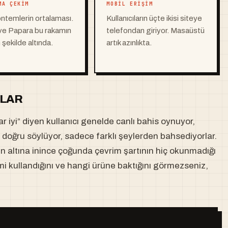
MA ÇEKIM
MOBIL ERIŞIM
ntemlerin ortalaması.
Kullanıcıların üçte ikisi siteye
ve Papara bu rakamın
telefondan giriyor. Masaüstü
 şekilde altında.
artık azınlıkta.
LAR
r iyi” diyen kullanıcı genelde canlı bahis oynuyor,
de doğru söylüyor, sadece farklı şeylerden bahsediyorlar.
n altına inince çoğunda çevrim şartının hiç okunmadığı
mi kullandığını ve hangi ürüne baktığını görmezseniz,