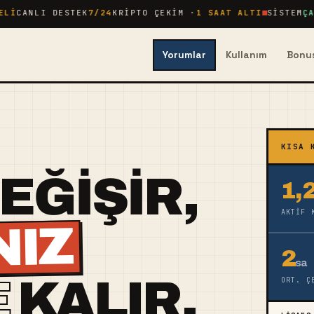
CANLI DESTEK
7/24
KRIPTO ÇEKIM ·
1 SAAT ALTI
SISTEM
ÇALI
Yorumlar
Kullanım
Bonu
KISA 
EĞIŞIR,
1,
AKTIF 
NIZ
2
sa
E
KALIR.
ORT. Ç