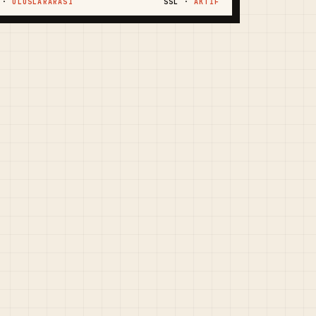
S ·
ULUSLARARASI
SSL ·
AKTIF