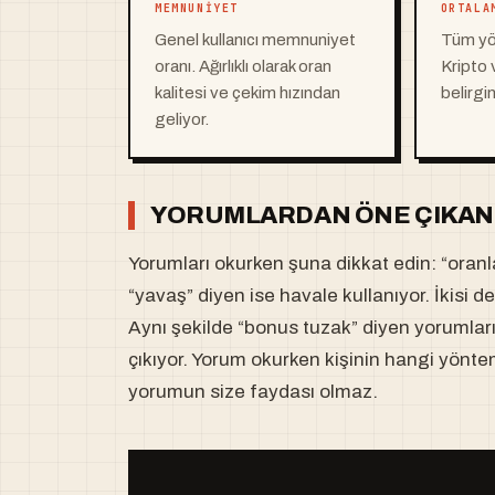
MEMNUNIYET
ORTALA
Genel kullanıcı memnuniyet
Tüm yö
oranı. Ağırlıklı olarak oran
Kripto 
kalitesi ve çekim hızından
belirgin
geliyor.
YORUMLARDAN ÖNE ÇIKAN
Yorumları okurken şuna dikkat edin: “oranla
“yavaş” diyen ise havale kullanıyor. İkisi 
Aynı şekilde “bonus tuzak” diyen yorumları
çıkıyor. Yorum okurken kişinin hangi yönte
yorumun size faydası olmaz.