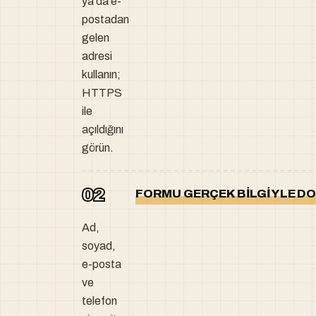
ya da e-
postadan
gelen
adresi
kullanın;
HTTPS
ile
açıldığını
görün.
FORMU GERÇEK BILGIYLE D
Ad,
soyad,
e-posta
ve
telefon