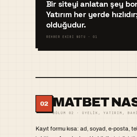
Bir siteyi anlatan şey bo
Yatırım her yerde hızlıdı
olduğudur.
REHBER EKIBI NOTU · 01
MATBET NAS
02
BÖLÜM 02 · ÜYELIK, YATIRIM, BAH
Kayıt formu kısa: ad, soyad, e-posta, te