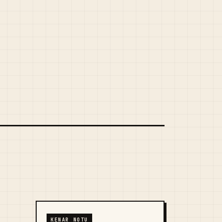
KENAR NOTU