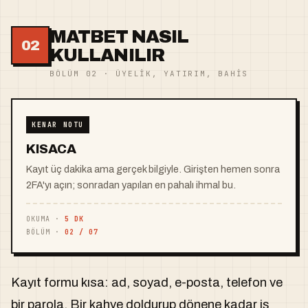
MATBET NASIL
02
KULLANILIR
BÖLÜM 02 · ÜYELIK, YATIRIM, BAHIS
KENAR NOTU
KISACA
Kayıt üç dakika ama gerçek bilgiyle. Girişten hemen sonra
2FA'yı açın; sonradan yapılan en pahalı ihmal bu.
OKUMA ·
5 DK
BÖLÜM ·
02 / 07
Kayıt formu kısa: ad, soyad, e-posta, telefon ve
bir parola. Bir kahve doldurup dönene kadar iş