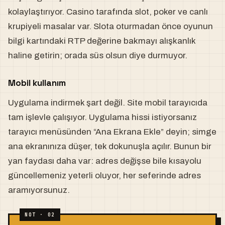
kolaylaştırıyor. Casino tarafında slot, poker ve canlı
krupiyeli masalar var. Slota oturmadan önce oyunun
bilgi kartındaki RTP değerine bakmayı alışkanlık
haline getirin; orada süs olsun diye durmuyor.
Mobil kullanım
Uygulama indirmek şart değil. Site mobil tarayıcıda
tam işlevle çalışıyor. Uygulama hissi istiyorsanız
tarayıcı menüsünden “Ana Ekrana Ekle” deyin; simge
ana ekranınıza düşer, tek dokunuşla açılır. Bunun bir
yan faydası daha var: adres değişse bile kısayolu
güncellemeniz yeterli oluyor, her seferinde adres
aramıyorsunuz.
NOT · 02