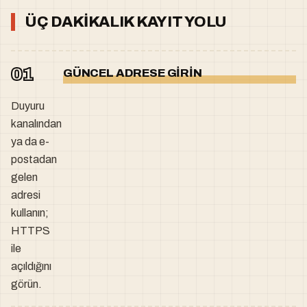
ÜÇ DAKIKALIK KAYIT YOLU
GÜNCEL ADRESE GIRIN
Duyuru
kanalından
ya da e-
postadan
gelen
adresi
kullanın;
HTTPS
ile
açıldığını
görün.