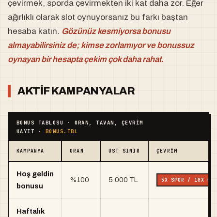
çevirmek, sporda çevirmekten iki kat daha zor. Eğer
ağırlıklı olarak slot oynuyorsanız bu farkı baştan
hesaba katın.
Gözünüz kesmiyorsa bonusu
almayabilirsiniz de; kimse zorlamıyor ve bonussuz
oynayan bir hesapta çekim çok daha rahat.
AKTIF KAMPANYALAR
BONUS TABLOSU · ORAN, TAVAN, ÇEVRIM
KAYIT ·
BONUS.TBL
KAMPANYA
ORAN
ÜST SINIR
ÇEVRIM
Hoş geldin
%100
5.000 TL
5X SPOR / 10X CA
bonusu
Haftalık