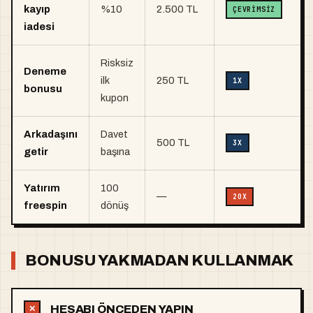
kayıp
%10
2.500 TL
ÇEVRIMSIZ
iadesi
Risksiz
Deneme
ilk
250 TL
1X
bonusu
kupon
Arkadaşını
Davet
500 TL
3X
getir
başına
Yatırım
100
—
20X
freespin
dönüş
BONUSU YAKMADAN KULLANMAK
HESABI ÖNCEDEN YAPIN