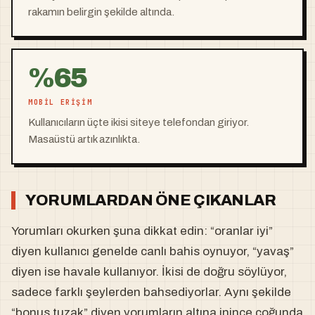
rakamın belirgin şekilde altında.
%65
MOBIL ERIŞIM
Kullanıcıların üçte ikisi siteye telefondan giriyor.
Masaüstü artık azınlıkta.
YORUMLARDAN ÖNE ÇIKANLAR
Yorumları okurken şuna dikkat edin: “oranlar iyi”
diyen kullanıcı genelde canlı bahis oynuyor, “yavaş”
diyen ise havale kullanıyor. İkisi de doğru söylüyor,
sadece farklı şeylerden bahsediyorlar. Aynı şekilde
“bonus tuzak” diyen yorumların altına inince çoğunda