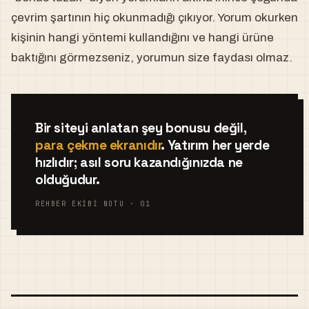
çevrim şartının hiç okunmadığı çıkıyor. Yorum okurken
kişinin hangi yöntemi kullandığını ve hangi ürüne
baktığını görmezseniz, yorumun size faydası olmaz.
Bir siteyi anlatan şey bonusu değil,
para çekme ekranıdır
. Yatırım her yerde
hızlıdır; asıl soru kazandığınızda ne
olduğudur.
REHBER EKIBI NOTU · 01