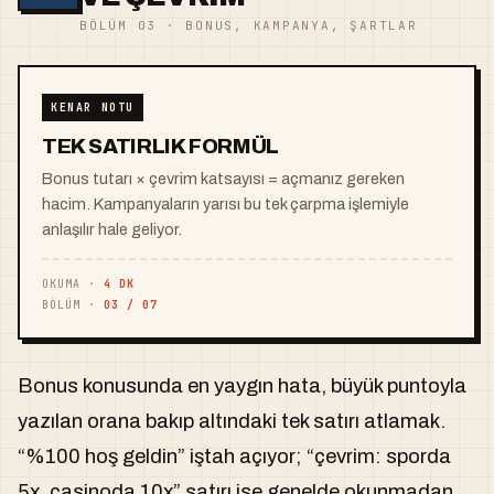
BÖLÜM 03 · BONUS, KAMPANYA, ŞARTLAR
KENAR NOTU
TEK SATIRLIK FORMÜL
Bonus tutarı × çevrim katsayısı = açmanız gereken
hacim. Kampanyaların yarısı bu tek çarpma işlemiyle
anlaşılır hale geliyor.
OKUMA ·
4 DK
BÖLÜM ·
03 / 07
Bonus konusunda en yaygın hata, büyük puntoyla
yazılan orana bakıp altındaki tek satırı atlamak.
“%100 hoş geldin” iştah açıyor; “çevrim: sporda
5x, casinoda 10x” satırı ise genelde okunmadan