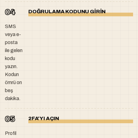
DOĞRULAMA KODUNU GIRIN
SMS
veya e-
posta
ile gelen
kodu
yazın.
Kodun
ömrü on
beş
dakika.
2FA'YI AÇIN
Profil