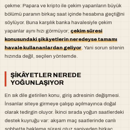
çekme: Papara ve kripto ile çekim yapanların büyük
bölümü paranın birkaç saat içinde hesabına geçtiğini
söylüyor. Buna karşılık banka havalesiyle çekim
yapanlar aynı hızı görmüyor;
çekim süresi
konusundaki şikâyetlerin neredeyse tamamı
havale kullananlardan geliyor
. Yani sorun sitenin
hızında değil, seçilen yöntemde.
ŞIKÂYETLER NEREDE
YOĞUNLAŞIYOR
En sık dile getirilen konu, giriş adresinin değişmesi.
İnsanlar siteye girmeye çalışıp açılmayınca doğal
olarak tedirgin oluyor. İkinci sırada yoğun saatlerdeki
destek kuyruğu var: akşam maç saatlerinde canlı
sohbette bekleme süresi otuz saniyeden birkaç