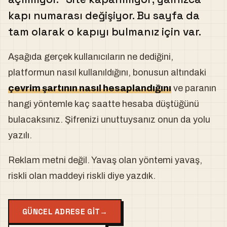
kapı numarası değişiyor. Bu sayfa da
tam olarak o kapıyı bulmanız için var.
Aşağıda gerçek kullanıcıların ne dediğini,
platformun nasıl kullanıldığını, bonusun altındaki
çevrim şartının nasıl hesaplandığını
ve paranın
hangi yöntemle kaç saatte hesaba düştüğünü
bulacaksınız. Şifrenizi unuttuysanız onun da yolu
yazılı.
Reklam metni değil. Yavaş olan yöntemi yavaş,
riskli olan maddeyi riskli diye yazdık.
GÜNCEL ADRESE GIT