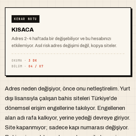
KENAR NOTU
KISACA
Adres 2-4 haftada bir değişebiliyor ve bu hesabınızı
etkilemiyor. Asıl risk adres değişimi değil, kopya siteler.
OKUMA ·
3 DK
BÖLÜM ·
04 / 07
Adres neden değişiyor, önce onu netleştirelim. Yurt
dışı lisansıyla çalışan bahis siteleri Türkiye'de
dönemsel erişim engellerine takılıyor. Engellenen
alan adı rafa kalkıyor, yerine yedeği devreye giriyor.
Site kapanmıyor; sadece kapı numarası değişiyor.