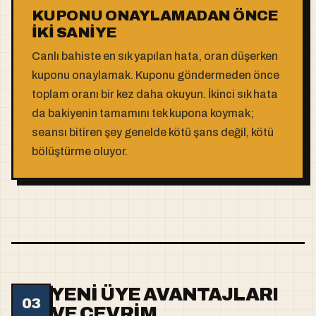
KUPONU ONAYLAMADAN ÖNCE
IKI SANIYE
Canlı bahiste en sık yapılan hata, oran düşerken
kuponu onaylamak. Kuponu göndermeden önce
toplam oranı bir kez daha okuyun. İkinci sık hata
da bakiyenin tamamını tek kupona koymak;
seansı bitiren şey genelde kötü şans değil, kötü
bölüştürme oluyor.
YENI ÜYE AVANTAJLARI
03
VE ÇEVRIM