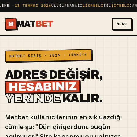
E ·
13 TEMMUZ 2026
ULUSLARARASI
LISANSLI
SSL
ŞIFRELI
CANLI 
MAT
BET
M
MENÜ
MATBET GIRIŞ · 2026 · TÜRKIYE
ADRES DEĞIŞIR,
HESABINIZ
YERINDE
KALIR.
Matbet kullanıcılarının en sık yazdığı
cümle şu: “Dün giriyordum, bugün
açılmıyor.” Site kapanmıyor; yalnızca