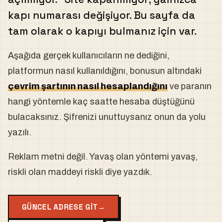
kapı numarası değişiyor. Bu sayfa da
tam olarak o kapıyı bulmanız için var.
Aşağıda gerçek kullanıcıların ne dediğini,
platformun nasıl kullanıldığını, bonusun altındaki
çevrim şartının nasıl hesaplandığını
ve paranın
hangi yöntemle kaç saatte hesaba düştüğünü
bulacaksınız. Şifrenizi unuttuysanız onun da yolu
yazılı.
Reklam metni değil. Yavaş olan yöntemi yavaş,
riskli olan maddeyi riskli diye yazdık.
GÜNCEL ADRESE GIT