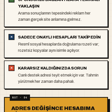
YAKLAŞIN
Arama sonuçlarının tepesindeki reklam her
zaman gerçek site anlamına gelmez.
SADECE ONAYLI HESAPLARI TAKIP EDIN
Resmî sosyal hesaplarda doğrulama rozeti var;
rozetsiz kopyalar aynı isimle açılıyor.
KARARSIZ KALDIĞINIZDA SORUN
Canlı destek adresi teyit etmek için var. Tahmin
yürütmek her zaman daha pahalı.
NOT · 04
ADRES DEĞIŞINCE HESABIMA