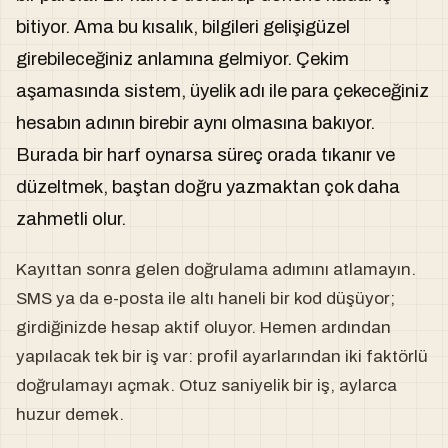
bitiyor. Ama bu kısalık, bilgileri gelişigüzel
girebileceğiniz anlamına gelmiyor. Çekim
aşamasında sistem, üyelik adı ile para çekeceğiniz
hesabın adının birebir aynı olmasına bakıyor.
Burada bir harf oynarsa süreç orada tıkanır ve
düzeltmek, baştan doğru yazmaktan çok daha
zahmetli olur.
Kayıttan sonra gelen doğrulama adımını atlamayın.
SMS ya da e-posta ile altı haneli bir kod düşüyor;
girdiğinizde hesap aktif oluyor. Hemen ardından
yapılacak tek bir iş var: profil ayarlarından iki faktörlü
doğrulamayı açmak. Otuz saniyelik bir iş, aylarca
huzur demek.