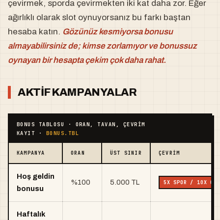
çevirmek, sporda çevirmekten iki kat daha zor. Eğer
ağırlıklı olarak slot oynuyorsanız bu farkı baştan
hesaba katın.
Gözünüz kesmiyorsa bonusu
almayabilirsiniz de; kimse zorlamıyor ve bonussuz
oynayan bir hesapta çekim çok daha rahat.
AKTIF KAMPANYALAR
BONUS TABLOSU · ORAN, TAVAN, ÇEVRIM
KAYIT ·
BONUS.TBL
KAMPANYA
ORAN
ÜST SINIR
ÇEVRIM
Hoş geldin
%100
5.000 TL
5X SPOR / 10X CA
bonusu
Haftalık