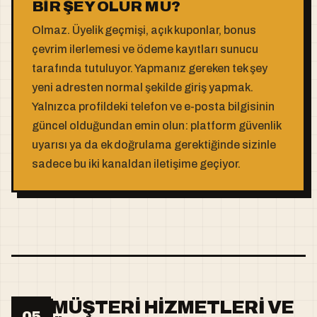
BIR ŞEY OLUR MU?
Olmaz. Üyelik geçmişi, açık kuponlar, bonus
çevrim ilerlemesi ve ödeme kayıtları sunucu
tarafında tutuluyor. Yapmanız gereken tek şey
yeni adresten normal şekilde giriş yapmak.
Yalnızca profildeki telefon ve e-posta bilgisinin
güncel olduğundan emin olun: platform güvenlik
uyarısı ya da ek doğrulama gerektiğinde sizinle
sadece bu iki kanaldan iletişime geçiyor.
MÜŞTERI HIZMETLERI VE
05