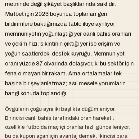
metninde değil şikâyet başlıklarında saklıdır.
Matbet için 2026 boyunca toplanan geri
bildirimlere baktığımızda tablo ikiye ayrılıyor:
memnuniyetin yoğunlaştığı yer canlı bahis oranları
ve çekim hızı; sıkıntının çıktığı yer ise erişim ve
yoğun saatlerdeki destek kuyruğu. Memnuniyet
oranı yüzde 87 civarında dolaşıyor, ki bu sektör için
fena olmayan bir rakam. Ama ortalamalar tek
başına bir şey anlatmaz; asıl mesele yorumların
hangi konuda toplandığı.
Övgülerin çoğu aynı iki başlıkta düğümleniyor.
Birincisi canlı bahis tarafındaki oran hareketi:
özellikle futbolda maç içi oranlar hızlı güncelleniyor,
bu da kupon açan için avantaj demek. İkincisi para