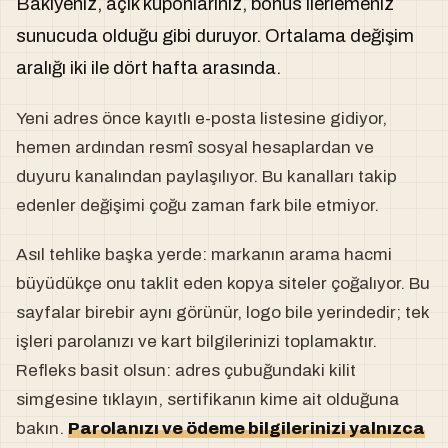
Bakiyeniz, açık kuponlarınız, bonus ilerlemeniz
sunucuda olduğu gibi duruyor. Ortalama değişim
aralığı iki ile dört hafta arasında.
Yeni adres önce kayıtlı e-posta listesine gidiyor,
hemen ardından resmî sosyal hesaplardan ve
duyuru kanalından paylaşılıyor. Bu kanalları takip
edenler değişimi çoğu zaman fark bile etmiyor.
Asıl tehlike başka yerde: markanın arama hacmi
büyüdükçe onu taklit eden kopya siteler çoğalıyor. Bu
sayfalar birebir aynı görünür, logo bile yerindedir; tek
işleri parolanızı ve kart bilgilerinizi toplamaktır.
Refleks basit olsun: adres çubuğundaki kilit
simgesine tıklayın, sertifikanın kime ait olduğuna
bakın.
Parolanızı ve ödeme bilgilerinizi yalnızca