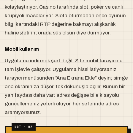
kolaylaştırıyor. Casino tarafında slot, poker ve canlı
krupiyeli masalar var. Slota oturmadan önce oyunun
bilgi kartındaki RTP değerine bakmayı alışkanlık
haline getirin; orada süs olsun diye durmuyor.
Mobil kullanım
Uygulama indirmek şart değil. Site mobil tarayıcıda
tam işlevle çalışıyor. Uygulama hissi istiyorsanız
tarayıcı menüsünden “Ana Ekrana Ekle” deyin; simge
ana ekranınıza düşer, tek dokunuşla açılır. Bunun bir
yan faydası daha var: adres değişse bile kısayolu
güncellemeniz yeterli oluyor, her seferinde adres
aramıyorsunuz.
NOT · 02