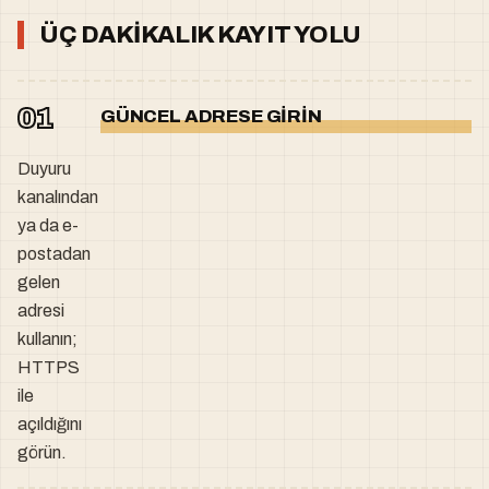
ÜÇ DAKIKALIK KAYIT YOLU
GÜNCEL ADRESE GIRIN
Duyuru
kanalından
ya da e-
postadan
gelen
adresi
kullanın;
HTTPS
ile
açıldığını
görün.