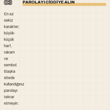
PAROLAYI CIDDIYE ALIN
En az
sekiz
karakter;
büyük-
küçük
harf,
rakam
ve
sembol.
Başka
sitede
kullandığınız
parolayı
tekrar
etmeyin.