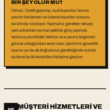
BIR ŞEY OLUR MU?
Olmaz. Üyelik geçmişi, açık kuponlar, bonus
çevrim ilerlemesi ve ödeme kayıtları sunucu
tarafında tutuluyor. Yapmanız gereken tek şey
yeni adresten normal şekilde giriş yapmak.
Yalnızca profildeki telefon ve e-posta bilgisinin
güncel olduğundan emin olun: platform güvenlik
uyarısı ya da ek doğrulama gerektiğinde sizinle
sadece bu iki kanaldan iletişime geçiyor.
MÜŞTERI HIZMETLERI VE
05