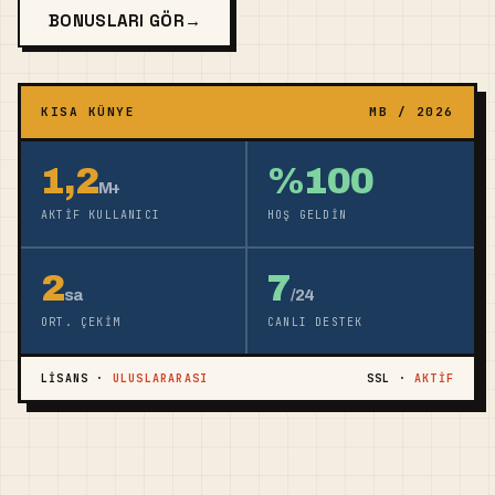
BONUSLARI GÖR
KISA KÜNYE
MB / 2026
1,2
%100
M+
AKTIF KULLANICI
HOŞ GELDIN
2
7
sa
/24
ORT. ÇEKIM
CANLI DESTEK
LISANS ·
ULUSLARARASI
SSL ·
AKTIF