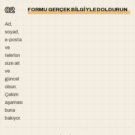
FORMU GERÇEK BILGIYLE DOLDURUN
Ad,
soyad,
e-posta
ve
telefon
size ait
ve
güncel
olsun.
Çekim
aşaması
buna
bakıyor.