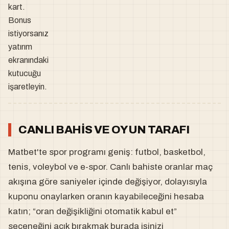
kart.
Bonus
istiyorsanız
yatırım
ekranındaki
kutucuğu
işaretleyin.
CANLI BAHIS VE OYUN TARAFI
Matbet'te spor programı geniş: futbol, basketbol,
tenis, voleybol ve e-spor. Canlı bahiste oranlar maç
akışına göre saniyeler içinde değişiyor, dolayısıyla
kuponu onaylarken oranın kayabileceğini hesaba
katın; “oran değişikliğini otomatik kabul et”
seçeneğini açık bırakmak burada işinizi