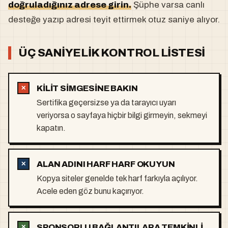
doğruladığınız adrese girin.
Şüphe varsa canlı
desteğe yazıp adresi teyit ettirmek otuz saniye alıyor.
ÜÇ SANIYELIK KONTROL LISTESI
KILIT SIMGESINE BAKIN
Sertifika geçersizse ya da tarayıcı uyarı
veriyorsa o sayfaya hiçbir bilgi girmeyin, sekmeyi
kapatın.
ALAN ADINI HARF HARF OKUYUN
Kopya siteler genelde tek harf farkıyla açılıyor.
Acele eden göz bunu kaçırıyor.
SPONSORLU BAĞLANTILARA TEMKINLI