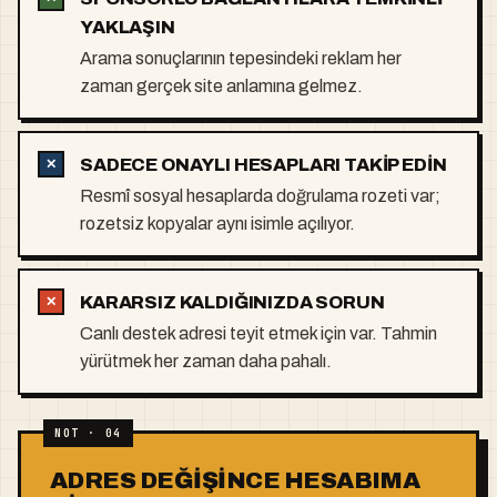
YAKLAŞIN
Arama sonuçlarının tepesindeki reklam her
zaman gerçek site anlamına gelmez.
SADECE ONAYLI HESAPLARI TAKIP EDIN
Resmî sosyal hesaplarda doğrulama rozeti var;
rozetsiz kopyalar aynı isimle açılıyor.
KARARSIZ KALDIĞINIZDA SORUN
Canlı destek adresi teyit etmek için var. Tahmin
yürütmek her zaman daha pahalı.
NOT · 04
ADRES DEĞIŞINCE HESABIMA