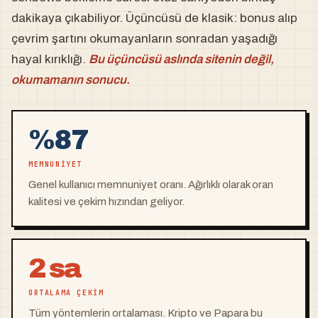
dakikaya çıkabiliyor. Üçüncüsü de klasik: bonus alıp
çevrim şartını okumayanların sonradan yaşadığı
hayal kırıklığı.
Bu üçüncüsü aslında sitenin değil,
okumamanın sonucu.
%87
MEMNUNIYET
Genel kullanıcı memnuniyet oranı. Ağırlıklı olarak oran
kalitesi ve çekim hızından geliyor.
2 sa
ORTALAMA ÇEKIM
Tüm yöntemlerin ortalaması. Kripto ve Papara bu