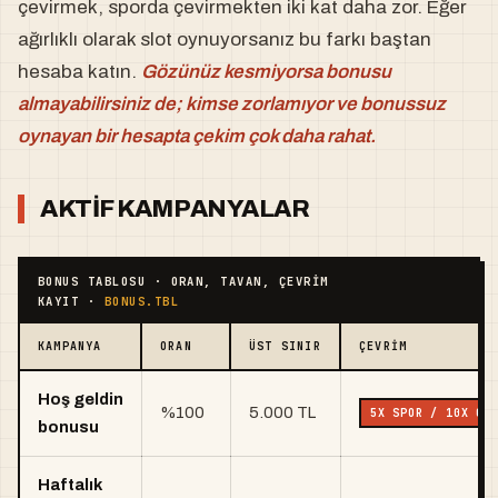
çevirmek, sporda çevirmekten iki kat daha zor. Eğer
ağırlıklı olarak slot oynuyorsanız bu farkı baştan
hesaba katın.
Gözünüz kesmiyorsa bonusu
almayabilirsiniz de; kimse zorlamıyor ve bonussuz
oynayan bir hesapta çekim çok daha rahat.
AKTIF KAMPANYALAR
BONUS TABLOSU · ORAN, TAVAN, ÇEVRIM
KAYIT ·
BONUS.TBL
KAMPANYA
ORAN
ÜST SINIR
ÇEVRIM
Hoş geldin
%100
5.000 TL
5X SPOR / 10X CA
bonusu
Haftalık