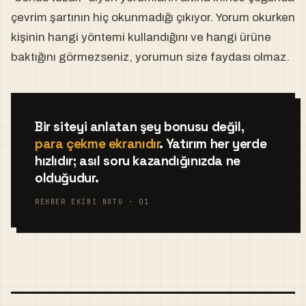
çevrim şartının hiç okunmadığı çıkıyor. Yorum okurken
kişinin hangi yöntemi kullandığını ve hangi ürüne
baktığını görmezseniz, yorumun size faydası olmaz.
Bir siteyi anlatan şey bonusu değil,
para çekme ekranıdır
. Yatırım her yerde
hızlıdır; asıl soru kazandığınızda ne
olduğudur.
REHBER EKIBI NOTU · 01