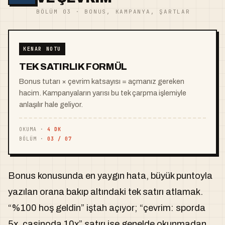
BÖLÜM 03 · BONUS, KAMPANYA, ŞARTLAR
KENAR NOTU
TEK SATIRLIK FORMÜL
Bonus tutarı × çevrim katsayısı = açmanız gereken
hacim. Kampanyaların yarısı bu tek çarpma işlemiyle
anlaşılır hale geliyor.
OKUMA ·
4 DK
BÖLÜM ·
03 / 07
Bonus konusunda en yaygın hata, büyük puntoyla
yazılan orana bakıp altındaki tek satırı atlamak.
“%100 hoş geldin” iştah açıyor; “çevrim: sporda
5x, casinoda 10x” satırı ise genelde okunmadan