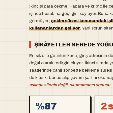
İkincisi para çekme: Papara ve kripto ile 
içinde hesabına geçtiğini söylüyor. Buna ka
görmüyor;
çekim süresi konusundaki ş
kullananlardan geliyor
. Yani sorun site
ŞIKÂYETLER NEREDE YOĞ
En sık dile getirilen konu, giriş adresinin 
doğal olarak tedirgin oluyor. İkinci sırad
saatlerinde canlı sohbette bekleme süresi
de klasik: bonus alıp çevrim şartını okumay
aslında sitenin değil, okumamanın sonucu.
%87
2 