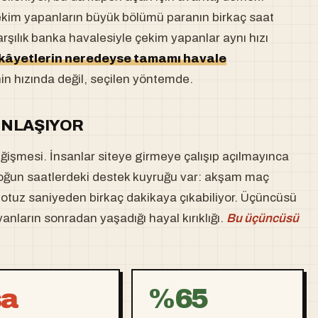
çekim yapanların büyük bölümü paranın birkaç saat
rşılık banka havalesiyle çekim yapanlar aynı hızı
ikâyetlerin neredeyse tamamı havale
nin hızında değil, seçilen yöntemde.
UNLAŞIYOR
değişmesi. İnsanlar siteye girmeye çalışıp açılmayınca
a yoğun saatlerdeki destek kuyruğu var: akşam maç
 otuz saniyeden birkaç dakikaya çıkabiliyor. Üçüncüsü
anların sonradan yaşadığı hayal kırıklığı.
Bu üçüncüsü
sa
%65