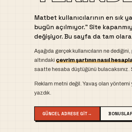
Matbet kullanıcılarının en sık y
bugün açılmıyor.” Site kapanmıy
değişiyor. Bu sayfa da tam olarak
Aşağıda gerçek kullanıcıların ne dediğini,
altındaki
çevrim şartının nasıl hesapl
saatte hesaba düştüğünü bulacaksınız. Şi
Reklam metni değil. Yavaş olan yöntemi ya
yazdık.
GÜNCEL ADRESE GIT
BONUSLAR