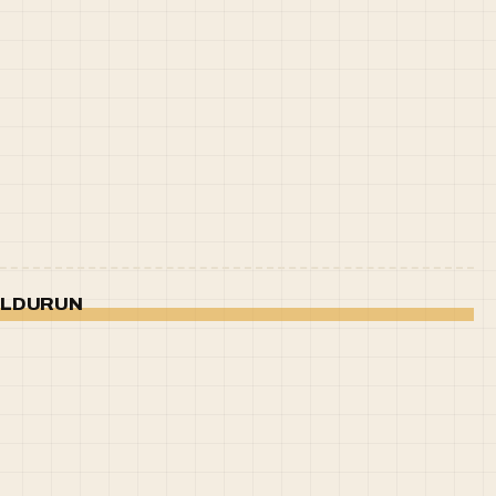
OLDURUN