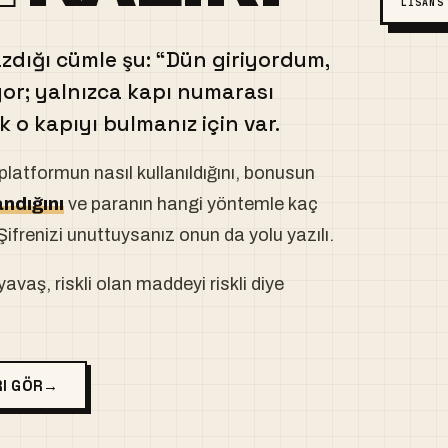
LISAN
azdığı cümle şu: “Dün giriyordum,
or; yalnızca kapı numarası
 o kapıyı bulmanız için var.
 platformun nasıl kullanıldığını, bonusun
andığını
ve paranın hangi yöntemle kaç
frenizi unuttuysanız onun da yolu yazılı.
vaş, riskli olan maddeyi riskli diye
I GÖR