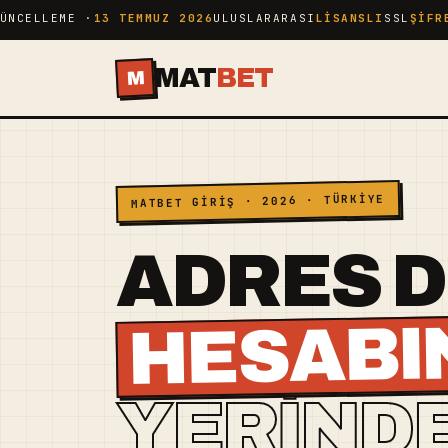
CELLEME ·
13 TEMMUZ 2026
ULUSLARARASI
LISANSLI
SSL
ŞIFRELI
MAT
BET
M
MATBET GIRIŞ · 2026 · TÜRKIYE
ADRES D
HESABI
YERIND