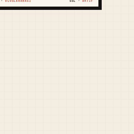
S ·
ULUSLARARASI
SSL ·
AKTIF