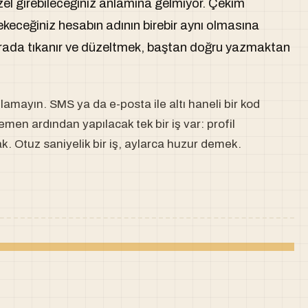
igüzel girebileceğiniz anlamına gelmiyor. Çekim
ekeceğiniz hesabın adının birebir aynı olmasına
orada tıkanır ve düzeltmek, baştan doğru yazmaktan
amayın. SMS ya da e-posta ile altı haneli bir kod
emen ardından yapılacak tek bir iş var: profil
k. Otuz saniyelik bir iş, aylarca huzur demek.