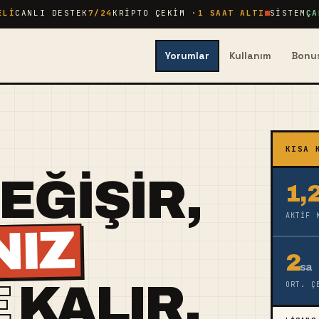
CANLI DESTEK
7/24
KRIPTO ÇEKIM ·
1 SAAT ALTI
SISTEM
ÇALIŞ
Yorumlar
Kullanım
Bonu
KISA 
EĞIŞIR,
1,
AKTIF 
NIZ
2
sa
E
KALIR.
ORT. Ç