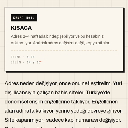
KENAR NOTU
KISACA
Adres 2-4 haftada bir değişebiliyor ve bu hesabınızı
etkilemiyor. Asıl risk adres değişimi değil, kopya siteler.
OKUMA ·
3 DK
BÖLÜM ·
04 / 07
Adres neden değişiyor, önce onu netleştirelim. Yurt
dışı lisansıyla çalışan bahis siteleri Türkiye'de
dönemsel erişim engellerine takılıyor. Engellenen
alan adı rafa kalkıyor, yerine yedeği devreye giriyor.
Site kapanmıyor; sadece kapı numarası değişiyor.