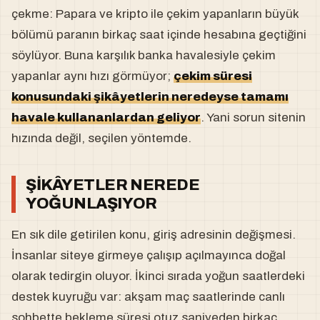
çekme: Papara ve kripto ile çekim yapanların büyük
bölümü paranın birkaç saat içinde hesabına geçtiğini
söylüyor. Buna karşılık banka havalesiyle çekim
yapanlar aynı hızı görmüyor;
çekim süresi
konusundaki şikâyetlerin neredeyse tamamı
havale kullananlardan geliyor
. Yani sorun sitenin
hızında değil, seçilen yöntemde.
ŞIKÂYETLER NEREDE
YOĞUNLAŞIYOR
En sık dile getirilen konu, giriş adresinin değişmesi.
İnsanlar siteye girmeye çalışıp açılmayınca doğal
olarak tedirgin oluyor. İkinci sırada yoğun saatlerdeki
destek kuyruğu var: akşam maç saatlerinde canlı
sohbette bekleme süresi otuz saniyeden birkaç