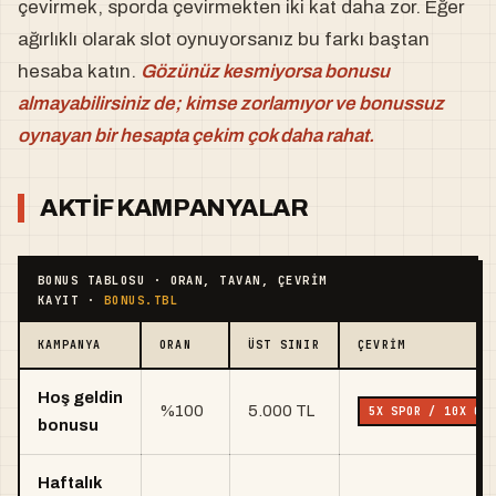
çevirmek, sporda çevirmekten iki kat daha zor. Eğer
ağırlıklı olarak slot oynuyorsanız bu farkı baştan
hesaba katın.
Gözünüz kesmiyorsa bonusu
almayabilirsiniz de; kimse zorlamıyor ve bonussuz
oynayan bir hesapta çekim çok daha rahat.
AKTIF KAMPANYALAR
BONUS TABLOSU · ORAN, TAVAN, ÇEVRIM
KAYIT ·
BONUS.TBL
KAMPANYA
ORAN
ÜST SINIR
ÇEVRIM
Hoş geldin
%100
5.000 TL
5X SPOR / 10X CA
bonusu
Haftalık