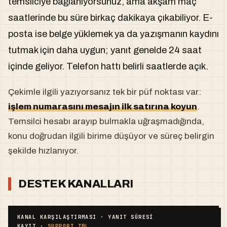
temsilciye bağlanıyorsunuz, ama akşam maç
saatlerinde bu süre birkaç dakikaya çıkabiliyor. E-
posta ise belge yüklemek ya da yazışmanın kaydını
tutmak için daha uygun; yanıt genelde 24 saat
içinde geliyor. Telefon hattı belirli saatlerde açık.
Çekimle ilgili yazıyorsanız tek bir püf noktası var:
işlem numarasını mesajın ilk satırına koyun
.
Temsilci hesabı arayıp bulmakla uğraşmadığında,
konu doğrudan ilgili birime düşüyor ve süreç belirgin
şekilde hızlanıyor.
DESTEK KANALLARI
KANAL KARŞILAŞTIRMASI · YANIT SÜRESI
KAYIT ·
SUPPORT.TBL