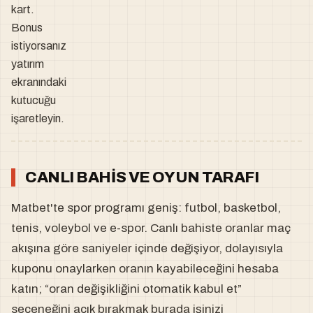
kart.
Bonus
istiyorsanız
yatırım
ekranındaki
kutucuğu
işaretleyin.
CANLI BAHIS VE OYUN TARAFI
Matbet'te spor programı geniş: futbol, basketbol,
tenis, voleybol ve e-spor. Canlı bahiste oranlar maç
akışına göre saniyeler içinde değişiyor, dolayısıyla
kuponu onaylarken oranın kayabileceğini hesaba
katın; “oran değişikliğini otomatik kabul et”
seçeneğini açık bırakmak burada işinizi