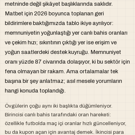
metninde değil şikâyet başlıklarında saklıdır.
Matbet için 2026 boyunca toplanan geri
bildirimlere baktığımızda tablo ikiye ayrılıyor:
memnuniyetin yoğunlaştığı yer canlı bahis oranları
ve çekim hızı; sıkıntının çıktığı yer ise erişim ve
yoğun saatlerdeki destek kuyruğu. Memnuniyet
oranı yüzde 87 civarında dolaşıyor, ki bu sektör için
fena olmayan bir rakam. Ama ortalamalar tek
başına bir şey anlatmaz; asıl mesele yorumların
hangi konuda toplandığı.
Övgülerin çoğu aynı iki başlıkta düğümleniyor.
Birincisi canlı bahis tarafındaki oran hareketi:
özellikle futbolda maç içi oranlar hızlı güncelleniyor,
bu da kupon açan için avantaj demek. İkincisi para