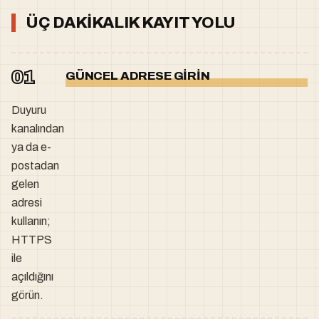
ÜÇ DAKIKALIK KAYIT YOLU
GÜNCEL ADRESE GIRIN
Duyuru
kanalından
ya da e-
postadan
gelen
adresi
kullanın;
HTTPS
ile
açıldığını
görün.