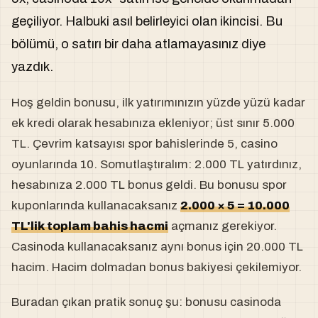
geçiliyor. Halbuki asıl belirleyici olan ikincisi. Bu
bölümü, o satırı bir daha atlamayasınız diye
yazdık.
Hoş geldin bonusu, ilk yatırımınızın yüzde yüzü kadar
ek kredi olarak hesabınıza ekleniyor; üst sınır 5.000
TL. Çevrim katsayısı spor bahislerinde 5, casino
oyunlarında 10. Somutlaştıralım: 2.000 TL yatırdınız,
hesabınıza 2.000 TL bonus geldi. Bu bonusu spor
kuponlarında kullanacaksanız
2.000 × 5 = 10.000
TL'lik toplam bahis hacmi
açmanız gerekiyor.
Casinoda kullanacaksanız aynı bonus için 20.000 TL
hacim. Hacim dolmadan bonus bakiyesi çekilemiyor.
Buradan çıkan pratik sonuç şu: bonusu casinoda