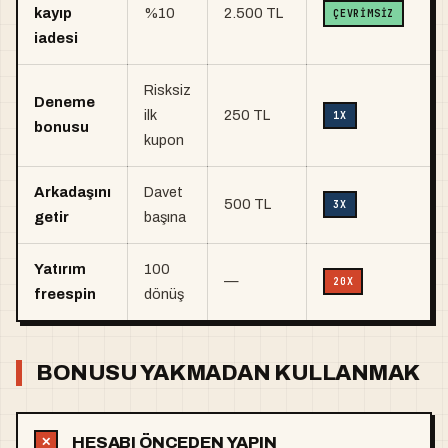
kayıp
%10
2.500 TL
ÇEVRIMSIZ
iadesi
Risksiz
Deneme
ilk
250 TL
1X
bonusu
kupon
Arkadaşını
Davet
500 TL
3X
getir
başına
Yatırım
100
—
20X
freespin
dönüş
BONUSU YAKMADAN KULLANMAK
HESABI ÖNCEDEN YAPIN