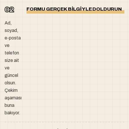
FORMU GERÇEK BILGIYLE DOLDURUN
Ad,
soyad,
e-posta
ve
telefon
size ait
ve
güncel
olsun.
Çekim
aşaması
buna
bakıyor.