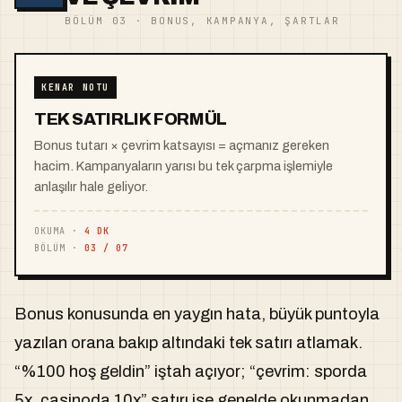
BÖLÜM 03 · BONUS, KAMPANYA, ŞARTLAR
KENAR NOTU
TEK SATIRLIK FORMÜL
Bonus tutarı × çevrim katsayısı = açmanız gereken
hacim. Kampanyaların yarısı bu tek çarpma işlemiyle
anlaşılır hale geliyor.
OKUMA ·
4 DK
BÖLÜM ·
03 / 07
Bonus konusunda en yaygın hata, büyük puntoyla
yazılan orana bakıp altındaki tek satırı atlamak.
“%100 hoş geldin” iştah açıyor; “çevrim: sporda
5x, casinoda 10x” satırı ise genelde okunmadan