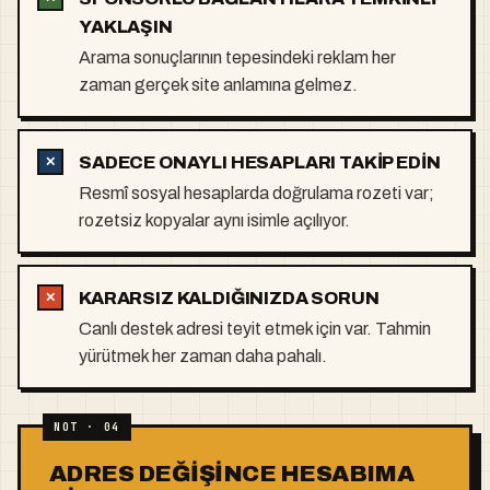
YAKLAŞIN
Arama sonuçlarının tepesindeki reklam her
zaman gerçek site anlamına gelmez.
SADECE ONAYLI HESAPLARI TAKIP EDIN
Resmî sosyal hesaplarda doğrulama rozeti var;
rozetsiz kopyalar aynı isimle açılıyor.
KARARSIZ KALDIĞINIZDA SORUN
Canlı destek adresi teyit etmek için var. Tahmin
yürütmek her zaman daha pahalı.
NOT · 04
ADRES DEĞIŞINCE HESABIMA