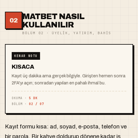
MATBET NASIL
02
KULLANILIR
BÖLÜM 02 · ÜYELIK, YATIRIM, BAHIS
KENAR NOTU
KISACA
Kayıt üç dakika ama gerçek bilgiyle. Girişten hemen sonra
2FA'yı açın; sonradan yapılan en pahalı ihmal bu.
OKUMA ·
5 DK
BÖLÜM ·
02 / 07
Kayıt formu kısa: ad, soyad, e-posta, telefon ve
bir parola. Bir kahve doldurup dönene kadar iş