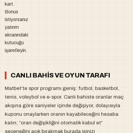
kart.
Bonus
istiyorsanız
yatırım
ekranındaki
kutucuğu
işaretleyin.
CANLI BAHIS VE OYUN TARAFI
Matbet'te spor programı geniş: futbol, basketbol,
tenis, voleybol ve e-spor. Canlı bahiste oranlar maç
akışına göre saniyeler içinde değişiyor, dolayısıyla
kuponu onaylarken oranın kayabileceğini hesaba
katın; “oran değişikliğini otomatik kabul et”
seçeneğini açık bırakmak burada işinizi