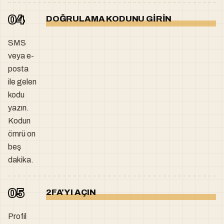
DOĞRULAMA KODUNU GIRIN
SMS
veya e-
posta
ile gelen
kodu
yazın.
Kodun
ömrü on
beş
dakika.
2FA'YI AÇIN
Profil