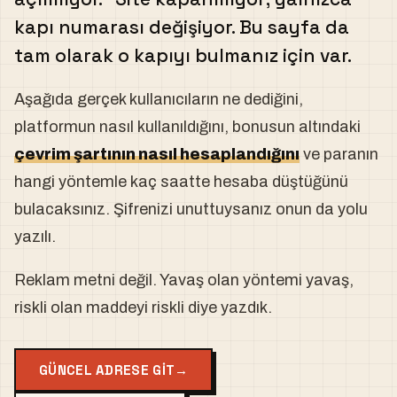
kapı numarası değişiyor. Bu sayfa da
tam olarak o kapıyı bulmanız için var.
Aşağıda gerçek kullanıcıların ne dediğini,
platformun nasıl kullanıldığını, bonusun altındaki
çevrim şartının nasıl hesaplandığını
ve paranın
hangi yöntemle kaç saatte hesaba düştüğünü
bulacaksınız. Şifrenizi unuttuysanız onun da yolu
yazılı.
Reklam metni değil. Yavaş olan yöntemi yavaş,
riskli olan maddeyi riskli diye yazdık.
GÜNCEL ADRESE GIT