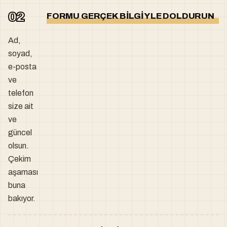
FORMU GERÇEK BILGIYLE DOLDURUN
Ad,
soyad,
e-posta
ve
telefon
size ait
ve
güncel
olsun.
Çekim
aşaması
buna
bakıyor.