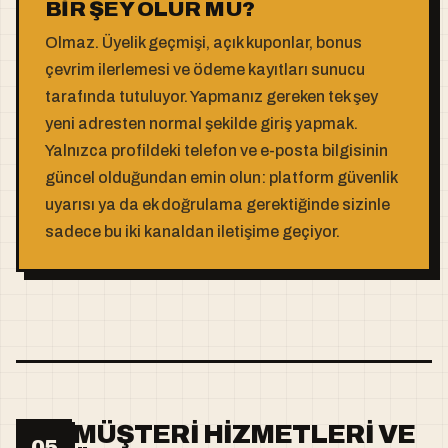
BIR ŞEY OLUR MU?
Olmaz. Üyelik geçmişi, açık kuponlar, bonus
çevrim ilerlemesi ve ödeme kayıtları sunucu
tarafında tutuluyor. Yapmanız gereken tek şey
yeni adresten normal şekilde giriş yapmak.
Yalnızca profildeki telefon ve e-posta bilgisinin
güncel olduğundan emin olun: platform güvenlik
uyarısı ya da ek doğrulama gerektiğinde sizinle
sadece bu iki kanaldan iletişime geçiyor.
MÜŞTERI HIZMETLERI VE
05