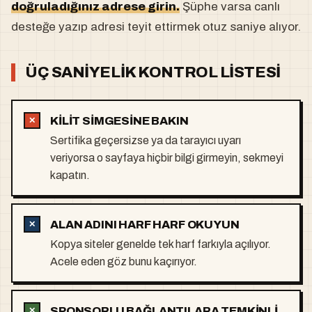
doğruladığınız adrese girin.
Şüphe varsa canlı
desteğe yazıp adresi teyit ettirmek otuz saniye alıyor.
ÜÇ SANIYELIK KONTROL LISTESI
KILIT SIMGESINE BAKIN
Sertifika geçersizse ya da tarayıcı uyarı
veriyorsa o sayfaya hiçbir bilgi girmeyin, sekmeyi
kapatın.
ALAN ADINI HARF HARF OKUYUN
Kopya siteler genelde tek harf farkıyla açılıyor.
Acele eden göz bunu kaçırıyor.
SPONSORLU BAĞLANTILARA TEMKINLI