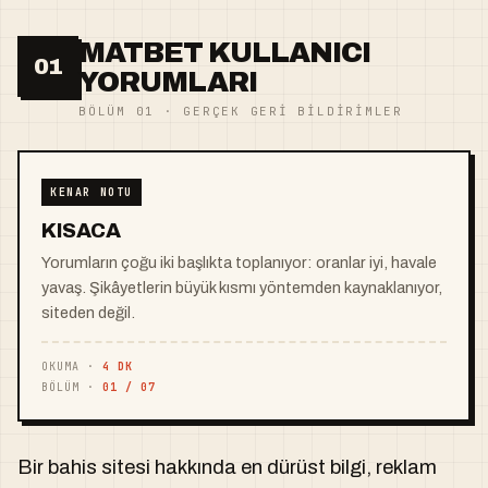
MATBET KULLANICI
01
YORUMLARI
BÖLÜM 01 · GERÇEK GERI BILDIRIMLER
KENAR NOTU
KISACA
Yorumların çoğu iki başlıkta toplanıyor: oranlar iyi, havale
yavaş. Şikâyetlerin büyük kısmı yöntemden kaynaklanıyor,
siteden değil.
OKUMA ·
4 DK
BÖLÜM ·
01 / 07
Bir bahis sitesi hakkında en dürüst bilgi, reklam