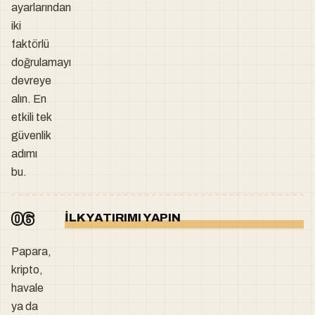
ayarlarından
iki
faktörlü
doğrulamayı
devreye
alın. En
etkili tek
güvenlik
adımı
bu.
İLK YATIRIMI YAPIN
Papara,
kripto,
havale
ya da