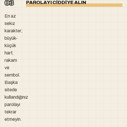
PAROLAYI CIDDIYE ALIN
En az
sekiz
karakter;
büyük-
küçük
harf,
rakam
ve
sembol.
Başka
sitede
kullandığınız
parolayı
tekrar
etmeyin.