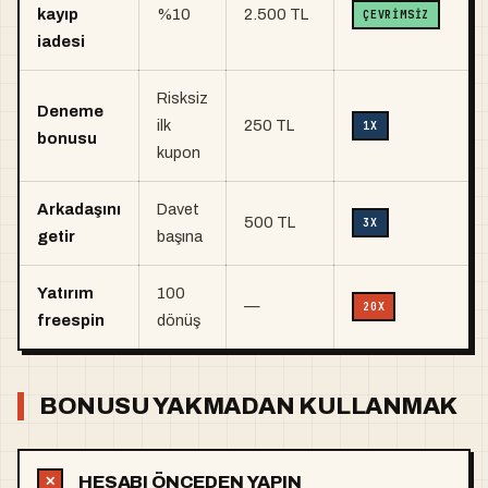
kayıp
%10
2.500 TL
ÇEVRIMSIZ
iadesi
Risksiz
Deneme
ilk
250 TL
1X
bonusu
kupon
Arkadaşını
Davet
500 TL
3X
getir
başına
Yatırım
100
—
20X
freespin
dönüş
BONUSU YAKMADAN KULLANMAK
HESABI ÖNCEDEN YAPIN