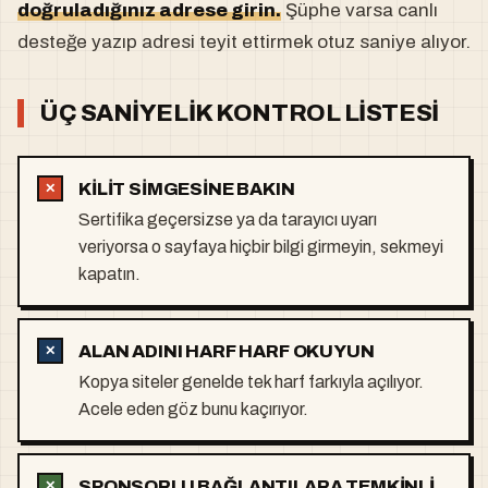
doğruladığınız adrese girin.
Şüphe varsa canlı
desteğe yazıp adresi teyit ettirmek otuz saniye alıyor.
ÜÇ SANIYELIK KONTROL LISTESI
KILIT SIMGESINE BAKIN
Sertifika geçersizse ya da tarayıcı uyarı
veriyorsa o sayfaya hiçbir bilgi girmeyin, sekmeyi
kapatın.
ALAN ADINI HARF HARF OKUYUN
Kopya siteler genelde tek harf farkıyla açılıyor.
Acele eden göz bunu kaçırıyor.
SPONSORLU BAĞLANTILARA TEMKINLI