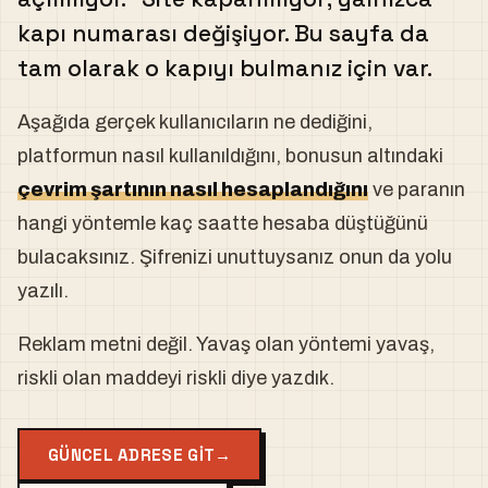
kapı numarası değişiyor. Bu sayfa da
tam olarak o kapıyı bulmanız için var.
Aşağıda gerçek kullanıcıların ne dediğini,
platformun nasıl kullanıldığını, bonusun altındaki
çevrim şartının nasıl hesaplandığını
ve paranın
hangi yöntemle kaç saatte hesaba düştüğünü
bulacaksınız. Şifrenizi unuttuysanız onun da yolu
yazılı.
Reklam metni değil. Yavaş olan yöntemi yavaş,
riskli olan maddeyi riskli diye yazdık.
GÜNCEL ADRESE GIT