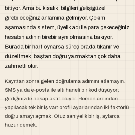
bitiyor. Ama bu kısalık, bilgileri gelişigüzel
girebileceğiniz anlamına gelmiyor. Çekim
aşamasında sistem, üyelik adı ile para çekeceğiniz
hesabın adının birebir aynı olmasına bakıyor.
Burada bir harf oynarsa süreç orada tıkanır ve
düzeltmek, baştan doğru yazmaktan çok daha
zahmetli olur.
Kayıttan sonra gelen doğrulama adımını atlamayın.
SMS ya da e-posta ile altı haneli bir kod düşüyor;
girdiğinizde hesap aktif oluyor. Hemen ardından
yapılacak tek bir iş var: profil ayarlarından iki faktörlü
doğrulamayı açmak. Otuz saniyelik bir iş, aylarca
huzur demek.