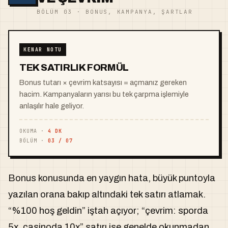
BÖLÜM 03 · BONUS, KAMPANYA, ŞARTLAR
KENAR NOTU
TEK SATIRLIK FORMÜL
Bonus tutarı × çevrim katsayısı = açmanız gereken
hacim. Kampanyaların yarısı bu tek çarpma işlemiyle
anlaşılır hale geliyor.
OKUMA ·
4 DK
BÖLÜM ·
03 / 07
Bonus konusunda en yaygın hata, büyük puntoyla
yazılan orana bakıp altındaki tek satırı atlamak.
“%100 hoş geldin” iştah açıyor; “çevrim: sporda
5x, casinoda 10x” satırı ise genelde okunmadan