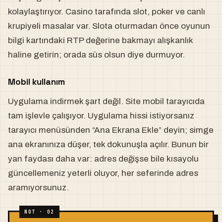
kolaylaştırıyor. Casino tarafında slot, poker ve canlı
krupiyeli masalar var. Slota oturmadan önce oyunun
bilgi kartındaki RTP değerine bakmayı alışkanlık
haline getirin; orada süs olsun diye durmuyor.
Mobil kullanım
Uygulama indirmek şart değil. Site mobil tarayıcıda
tam işlevle çalışıyor. Uygulama hissi istiyorsanız
tarayıcı menüsünden “Ana Ekrana Ekle” deyin; simge
ana ekranınıza düşer, tek dokunuşla açılır. Bunun bir
yan faydası daha var: adres değişse bile kısayolu
güncellemeniz yeterli oluyor, her seferinde adres
aramıyorsunuz.
NOT · 02