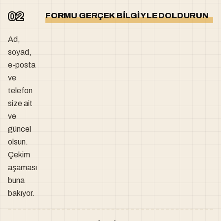
FORMU GERÇEK BILGIYLE DOLDURUN
Ad,
soyad,
e-posta
ve
telefon
size ait
ve
güncel
olsun.
Çekim
aşaması
buna
bakıyor.