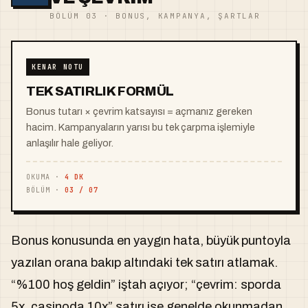
BÖLÜM 03 · BONUS, KAMPANYA, ŞARTLAR
KENAR NOTU
TEK SATIRLIK FORMÜL
Bonus tutarı × çevrim katsayısı = açmanız gereken
hacim. Kampanyaların yarısı bu tek çarpma işlemiyle
anlaşılır hale geliyor.
OKUMA ·
4 DK
BÖLÜM ·
03 / 07
Bonus konusunda en yaygın hata, büyük puntoyla
yazılan orana bakıp altındaki tek satırı atlamak.
“%100 hoş geldin” iştah açıyor; “çevrim: sporda
5x, casinoda 10x” satırı ise genelde okunmadan