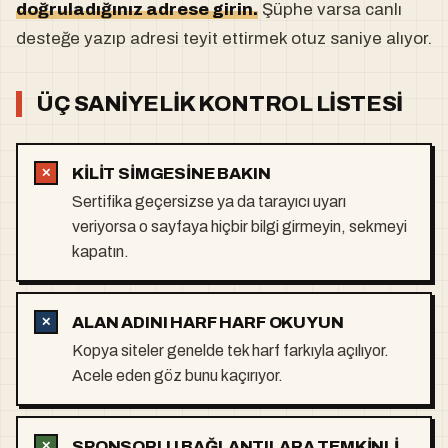
doğruladığınız adrese girin.
Şüphe varsa canlı
desteğe yazıp adresi teyit ettirmek otuz saniye alıyor.
ÜÇ SANIYELIK KONTROL LISTESI
KILIT SIMGESINE BAKIN
Sertifika geçersizse ya da tarayıcı uyarı
veriyorsa o sayfaya hiçbir bilgi girmeyin, sekmeyi
kapatın.
ALAN ADINI HARF HARF OKUYUN
Kopya siteler genelde tek harf farkıyla açılıyor.
Acele eden göz bunu kaçırıyor.
SPONSORLU BAĞLANTILARA TEMKINLI