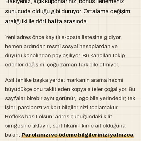
Bakiyeniz, açık kuponlarınız, bonus ilerlemeniz
sunucuda olduğu gibi duruyor. Ortalama değişim
aralığı iki ile dört hafta arasında.
Yeni adres önce kayıtlı e-posta listesine gidiyor,
hemen ardından resmî sosyal hesaplardan ve
duyuru kanalından paylaşılıyor. Bu kanalları takip
edenler değişimi çoğu zaman fark bile etmiyor.
Asıl tehlike başka yerde: markanın arama hacmi
büyüdükçe onu taklit eden kopya siteler çoğalıyor. Bu
sayfalar birebir aynı görünür, logo bile yerindedir; tek
işleri parolanızı ve kart bilgilerinizi toplamaktır.
Refleks basit olsun: adres çubuğundaki kilit
simgesine tıklayın, sertifikanın kime ait olduğuna
bakın.
Parolanızı ve ödeme bilgilerinizi yalnızca