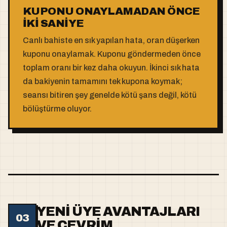
KUPONU ONAYLAMADAN ÖNCE
IKI SANIYE
Canlı bahiste en sık yapılan hata, oran düşerken
kuponu onaylamak. Kuponu göndermeden önce
toplam oranı bir kez daha okuyun. İkinci sık hata
da bakiyenin tamamını tek kupona koymak;
seansı bitiren şey genelde kötü şans değil, kötü
bölüştürme oluyor.
YENI ÜYE AVANTAJLARI
03
VE ÇEVRIM