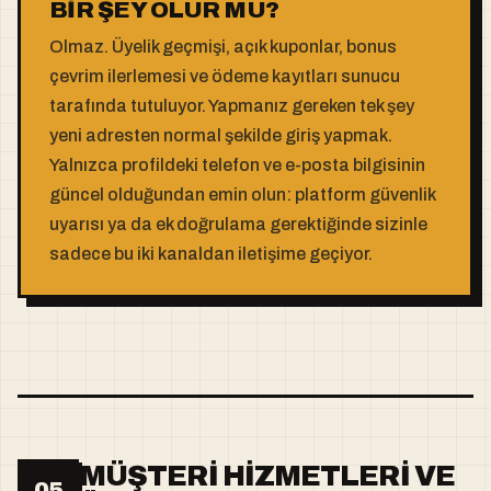
BIR ŞEY OLUR MU?
Olmaz. Üyelik geçmişi, açık kuponlar, bonus
çevrim ilerlemesi ve ödeme kayıtları sunucu
tarafında tutuluyor. Yapmanız gereken tek şey
yeni adresten normal şekilde giriş yapmak.
Yalnızca profildeki telefon ve e-posta bilgisinin
güncel olduğundan emin olun: platform güvenlik
uyarısı ya da ek doğrulama gerektiğinde sizinle
sadece bu iki kanaldan iletişime geçiyor.
MÜŞTERI HIZMETLERI VE
05