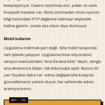
kolaylaştırıyor. Casino tarafında slot, poker ve canlı
krupiyeli masalar var. Slota oturmadan önce oyunun
bilgi kartındaki RTP değerine bakmayı alışkanlık
haline getirin; orada süs olsun diye durmuyor.
Mobil kullanım
Uygulama indirmek şart değil. Site mobil tarayıcıda
tam işlevle çalışıyor. Uygulama hissi istiyorsanız
tarayıcı menüsünden “Ana Ekrana Ekle” deyin; simge
ana ekranınıza düşer, tek dokunuşla açılır. Bunun bir
yan faydası daha var: adres değişse bile kısayolu
güncellemeniz yeterli oluyor, her seferinde adres
aramıyorsunuz.
NOT · 02