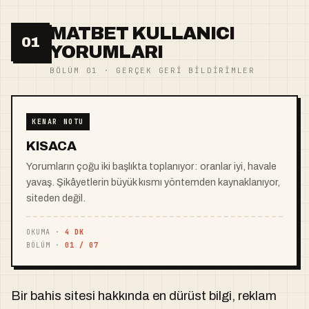
MATBET KULLANICI
01
YORUMLARI
BÖLÜM 01 · GERÇEK GERI BILDIRIMLER
KENAR NOTU
KISACA
Yorumların çoğu iki başlıkta toplanıyor: oranlar iyi, havale
yavaş. Şikâyetlerin büyük kısmı yöntemden kaynaklanıyor,
siteden değil.
OKUMA ·
4 DK
BÖLÜM ·
01 / 07
Bir bahis sitesi hakkında en dürüst bilgi, reklam