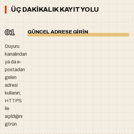
ÜÇ DAKIKALIK KAYIT YOLU
GÜNCEL ADRESE GIRIN
Duyuru
kanalından
ya da e-
postadan
gelen
adresi
kullanın;
HTTPS
ile
açıldığını
görün.