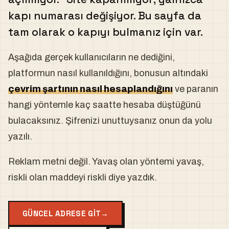
kapı numarası değişiyor. Bu sayfa da
tam olarak o kapıyı bulmanız için var.
Aşağıda gerçek kullanıcıların ne dediğini,
platformun nasıl kullanıldığını, bonusun altındaki
çevrim şartının nasıl hesaplandığını
ve paranın
hangi yöntemle kaç saatte hesaba düştüğünü
bulacaksınız. Şifrenizi unuttuysanız onun da yolu
yazılı.
Reklam metni değil. Yavaş olan yöntemi yavaş,
riskli olan maddeyi riskli diye yazdık.
GÜNCEL ADRESE GIT