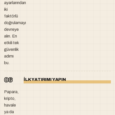
ayarlarından
iki
faktörlü
doğrulamayı
devreye
alın. En
etkili tek
güvenlik
adımı
bu.
İLK YATIRIMI YAPIN
Papara,
kripto,
havale
ya da