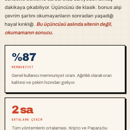
dakikaya çıkabiliyor. Üçüncüsü de klasik: bonus alıp
çevrim şartını okumayanların sonradan yaşadığı
hayal kırıklığı.
Bu üçüncüsü aslında sitenin değil,
okumamanın sonucu.
%87
MEMNUNIYET
Genel kullanıcı memnuniyet oranı. Ağırlıklı olarak oran
kalitesi ve çekim hızından geliyor.
2 sa
ORTALAMA ÇEKIM
Tüm yöntemlerin ortalaması. Kripto ve Papara bu