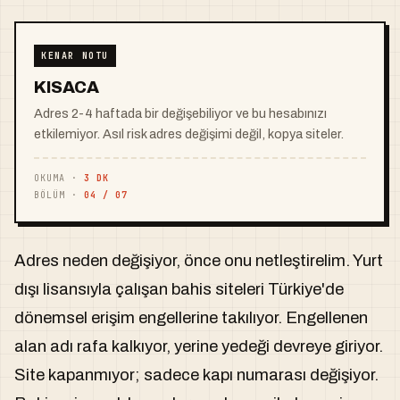
KENAR NOTU
KISACA
Adres 2-4 haftada bir değişebiliyor ve bu hesabınızı
etkilemiyor. Asıl risk adres değişimi değil, kopya siteler.
OKUMA ·
3 DK
BÖLÜM ·
04 / 07
Adres neden değişiyor, önce onu netleştirelim. Yurt
dışı lisansıyla çalışan bahis siteleri Türkiye'de
dönemsel erişim engellerine takılıyor. Engellenen
alan adı rafa kalkıyor, yerine yedeği devreye giriyor.
Site kapanmıyor; sadece kapı numarası değişiyor.