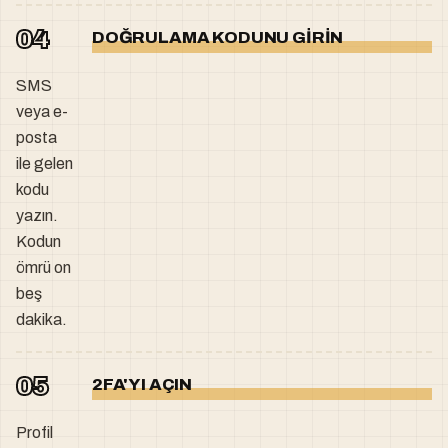
DOĞRULAMA KODUNU GIRIN
SMS
veya e-
posta
ile gelen
kodu
yazın.
Kodun
ömrü on
beş
dakika.
2FA'YI AÇIN
Profil