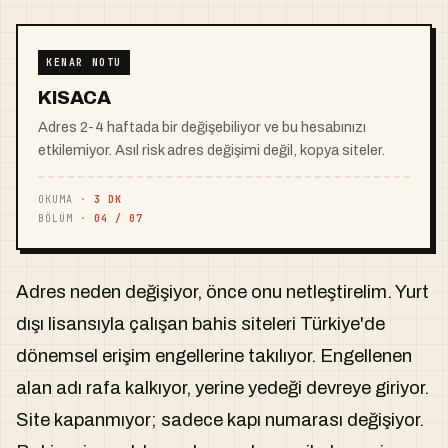
KENAR NOTU
KISACA
Adres 2-4 haftada bir değişebiliyor ve bu hesabınızı
etkilemiyor. Asıl risk adres değişimi değil, kopya siteler.
OKUMA ·
3 DK
BÖLÜM ·
04 / 07
Adres neden değişiyor, önce onu netleştirelim. Yurt
dışı lisansıyla çalışan bahis siteleri Türkiye'de
dönemsel erişim engellerine takılıyor. Engellenen
alan adı rafa kalkıyor, yerine yedeği devreye giriyor.
Site kapanmıyor; sadece kapı numarası değişiyor.