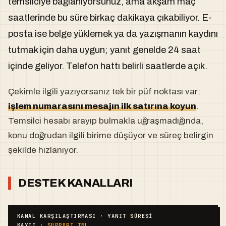
temsilciye bağlanıyorsunuz, ama akşam maç
saatlerinde bu süre birkaç dakikaya çıkabiliyor. E-
posta ise belge yüklemek ya da yazışmanın kaydını
tutmak için daha uygun; yanıt genelde 24 saat
içinde geliyor. Telefon hattı belirli saatlerde açık.
Çekimle ilgili yazıyorsanız tek bir püf noktası var:
işlem numarasını mesajın ilk satırına koyun
.
Temsilci hesabı arayıp bulmakla uğraşmadığında,
konu doğrudan ilgili birime düşüyor ve süreç belirgin
şekilde hızlanıyor.
DESTEK KANALLARI
KANAL KARŞILAŞTIRMASI · YANIT SÜRESI
KAYIT ·
SUPPORT.TBL