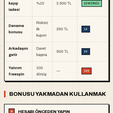
kayıp
%10
2.500 TL
ÇEVRIMSIZ
iadesi
Risksiz
Deneme
ilk
250 TL
1X
bonusu
kupon
Arkadaşını
Davet
500 TL
3X
getir
başına
Yatırım
100
—
20X
freespin
dönüş
BONUSU YAKMADAN KULLANMAK
HESABI ÖNCEDEN YAPIN