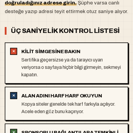
doğruladığınız adrese girin.
Şüphe varsa canlı
desteğe yazıp adresi teyit ettirmek otuz saniye alıyor.
ÜÇ SANIYELIK KONTROL LISTESI
KILIT SIMGESINE BAKIN
Sertifika geçersizse ya da tarayıcı uyarı
veriyorsa o sayfaya hiçbir bilgi girmeyin, sekmeyi
kapatın.
ALAN ADINI HARF HARF OKUYUN
Kopya siteler genelde tek harf farkıyla açılıyor.
Acele eden göz bunu kaçırıyor.
SPONSORLU BAĞLANTILARA TEMKINLI