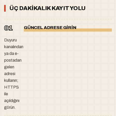
ÜÇ DAKIKALIK KAYIT YOLU
GÜNCEL ADRESE GIRIN
Duyuru
kanalından
ya da e-
postadan
gelen
adresi
kullanın;
HTTPS
ile
açıldığını
görün.