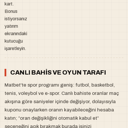
kart.
Bonus
istiyorsanız
yatırım
ekranındaki
kutucuğu
işaretleyin.
CANLI BAHIS VE OYUN TARAFI
Matbet'te spor programı geniş: futbol, basketbol,
tenis, voleybol ve e-spor. Canlı bahiste oranlar maç
akışına göre saniyeler içinde değişiyor, dolayısıyla
kuponu onaylarken oranın kayabileceğini hesaba
katın; “oran değişikliğini otomatik kabul et”
seçeneğini açık bırakmak burada işinizi