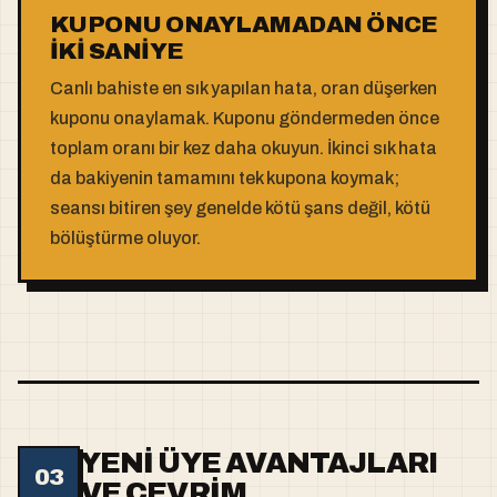
KUPONU ONAYLAMADAN ÖNCE
IKI SANIYE
Canlı bahiste en sık yapılan hata, oran düşerken
kuponu onaylamak. Kuponu göndermeden önce
toplam oranı bir kez daha okuyun. İkinci sık hata
da bakiyenin tamamını tek kupona koymak;
seansı bitiren şey genelde kötü şans değil, kötü
bölüştürme oluyor.
YENI ÜYE AVANTAJLARI
03
VE ÇEVRIM