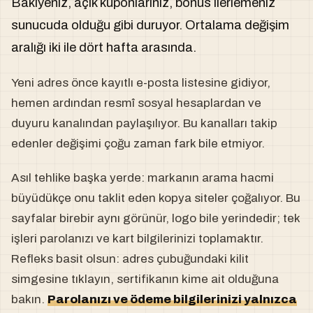
Bakiyeniz, açık kuponlarınız, bonus ilerlemeniz
sunucuda olduğu gibi duruyor. Ortalama değişim
aralığı iki ile dört hafta arasında.
Yeni adres önce kayıtlı e-posta listesine gidiyor,
hemen ardından resmî sosyal hesaplardan ve
duyuru kanalından paylaşılıyor. Bu kanalları takip
edenler değişimi çoğu zaman fark bile etmiyor.
Asıl tehlike başka yerde: markanın arama hacmi
büyüdükçe onu taklit eden kopya siteler çoğalıyor. Bu
sayfalar birebir aynı görünür, logo bile yerindedir; tek
işleri parolanızı ve kart bilgilerinizi toplamaktır.
Refleks basit olsun: adres çubuğundaki kilit
simgesine tıklayın, sertifikanın kime ait olduğuna
bakın.
Parolanızı ve ödeme bilgilerinizi yalnızca