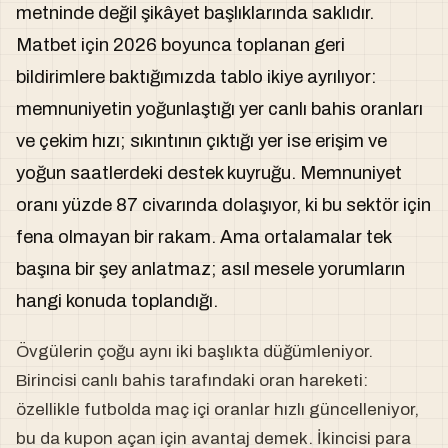
metninde değil şikâyet başlıklarında saklıdır.
Matbet için 2026 boyunca toplanan geri
bildirimlere baktığımızda tablo ikiye ayrılıyor:
memnuniyetin yoğunlaştığı yer canlı bahis oranları
ve çekim hızı; sıkıntının çıktığı yer ise erişim ve
yoğun saatlerdeki destek kuyruğu. Memnuniyet
oranı yüzde 87 civarında dolaşıyor, ki bu sektör için
fena olmayan bir rakam. Ama ortalamalar tek
başına bir şey anlatmaz; asıl mesele yorumların
hangi konuda toplandığı.
Övgülerin çoğu aynı iki başlıkta düğümleniyor.
Birincisi canlı bahis tarafındaki oran hareketi:
özellikle futbolda maç içi oranlar hızlı güncelleniyor,
bu da kupon açan için avantaj demek. İkincisi para