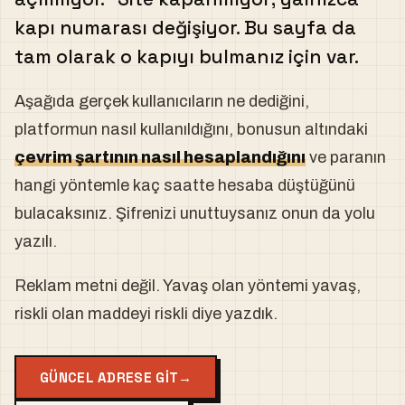
kapı numarası değişiyor. Bu sayfa da
tam olarak o kapıyı bulmanız için var.
Aşağıda gerçek kullanıcıların ne dediğini,
platformun nasıl kullanıldığını, bonusun altındaki
çevrim şartının nasıl hesaplandığını
ve paranın
hangi yöntemle kaç saatte hesaba düştüğünü
bulacaksınız. Şifrenizi unuttuysanız onun da yolu
yazılı.
Reklam metni değil. Yavaş olan yöntemi yavaş,
riskli olan maddeyi riskli diye yazdık.
GÜNCEL ADRESE GIT