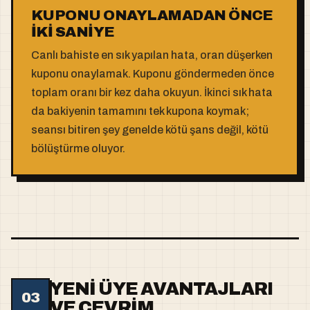
KUPONU ONAYLAMADAN ÖNCE
IKI SANIYE
Canlı bahiste en sık yapılan hata, oran düşerken
kuponu onaylamak. Kuponu göndermeden önce
toplam oranı bir kez daha okuyun. İkinci sık hata
da bakiyenin tamamını tek kupona koymak;
seansı bitiren şey genelde kötü şans değil, kötü
bölüştürme oluyor.
YENI ÜYE AVANTAJLARI
03
VE ÇEVRIM