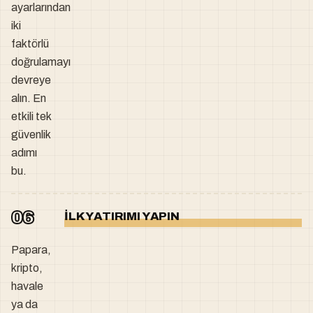
ayarlarından
iki
faktörlü
doğrulamayı
devreye
alın. En
etkili tek
güvenlik
adımı
bu.
İLK YATIRIMI YAPIN
Papara,
kripto,
havale
ya da