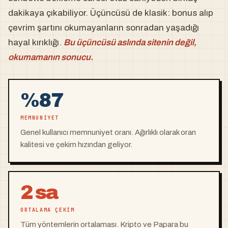
dakikaya çıkabiliyor. Üçüncüsü de klasik: bonus alıp
çevrim şartını okumayanların sonradan yaşadığı
hayal kırıklığı.
Bu üçüncüsü aslında sitenin değil,
okumamanın sonucu.
%87
MEMNUNIYET
Genel kullanıcı memnuniyet oranı. Ağırlıklı olarak oran
kalitesi ve çekim hızından geliyor.
2 sa
ORTALAMA ÇEKIM
Tüm yöntemlerin ortalaması. Kripto ve Papara bu