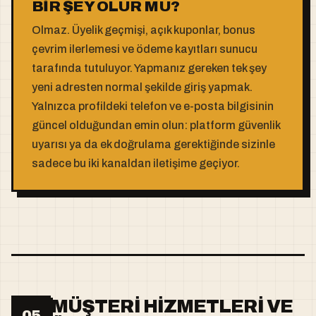
BIR ŞEY OLUR MU?
Olmaz. Üyelik geçmişi, açık kuponlar, bonus
çevrim ilerlemesi ve ödeme kayıtları sunucu
tarafında tutuluyor. Yapmanız gereken tek şey
yeni adresten normal şekilde giriş yapmak.
Yalnızca profildeki telefon ve e-posta bilgisinin
güncel olduğundan emin olun: platform güvenlik
uyarısı ya da ek doğrulama gerektiğinde sizinle
sadece bu iki kanaldan iletişime geçiyor.
MÜŞTERI HIZMETLERI VE
05