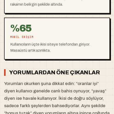
rakamın belirgin şekilde altında.
%65
MOBIL ERIŞIM
Kullanıcıların üçte ikisi siteye telefondan giriyor.
Masaüstü artık azınlıkta.
YORUMLARDAN ÖNE ÇIKANLAR
Yorumları okurken şuna dikkat edin: “oranlar iyi”
diyen kullanıcı genelde canlı bahis oynuyor, “yavaş”
diyen ise havale kullanıyor. İkisi de doğru söylüyor,
sadece farklı şeylerden bahsediyorlar. Aynı şekilde
“bonus tuzak” diyen yorumların altına inince çoğunda