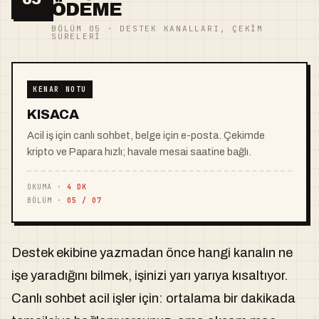
ÖDEME
BÖLÜM 05 · DESTEK KANALLARI, ÇEKIM
SÜRELERI
KENAR NOTU
KISACA
Acil iş için canlı sohbet, belge için e-posta. Çekimde
kripto ve Papara hızlı; havale mesai saatine bağlı.
OKUMA ·
4 DK
BÖLÜM ·
05 / 07
Destek ekibine yazmadan önce hangi kanalın ne
işe yaradığını bilmek, işinizi yarı yarıya kısaltıyor.
Canlı sohbet acil işler için: ortalama bir dakikada