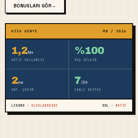
BONUSLARI GÖR
KISA KÜNYE
MB / 2026
1,2
%100
M+
AKTIF KULLANICI
HOŞ GELDIN
2
7
sa
/24
ORT. ÇEKIM
CANLI DESTEK
LISANS ·
ULUSLARARASI
SSL ·
AKTIF