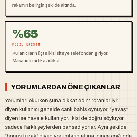
rakamın belirgin şekilde altında.
%65
MOBIL ERIŞIM
Kullanıcıların üçte ikisi siteye telefondan giriyor.
Masaüstü artık azınlıkta.
YORUMLARDAN ÖNE ÇIKANLAR
Yorumları okurken şuna dikkat edin: “oranlar iyi”
diyen kullanıcı genelde canlı bahis oynuyor, “yavaş”
diyen ise havale kullanıyor. İkisi de doğru söylüyor,
sadece farklı şeylerden bahsediyorlar. Aynı şekilde
“bonus tuzak” diyen yorumların altına inince çoğunda