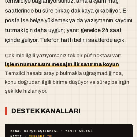
temsilciye bağlanıyorsunuz, ama akşam maç
saatlerinde bu süre birkaç dakikaya çıkabiliyor. E-
posta ise belge yüklemek ya da yazışmanın kaydını
tutmak için daha uygun; yanıt genelde 24 saat
içinde geliyor. Telefon hattı belirli saatlerde açık.
Çekimle ilgili yazıyorsanız tek bir püf noktası var:
işlem numarasını mesajın ilk satırına koyun
.
Temsilci hesabı arayıp bulmakla uğraşmadığında,
konu doğrudan ilgili birime düşüyor ve süreç belirgin
şekilde hızlanıyor.
DESTEK KANALLARI
KANAL KARŞILAŞTIRMASI · YANIT SÜRESI
KAYIT ·
SUPPORT.TBL