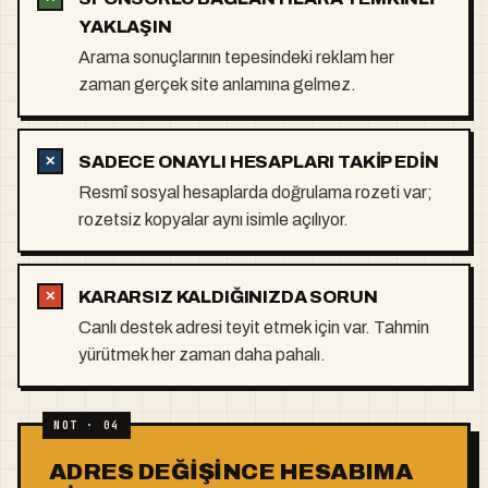
YAKLAŞIN
Arama sonuçlarının tepesindeki reklam her
zaman gerçek site anlamına gelmez.
SADECE ONAYLI HESAPLARI TAKIP EDIN
Resmî sosyal hesaplarda doğrulama rozeti var;
rozetsiz kopyalar aynı isimle açılıyor.
KARARSIZ KALDIĞINIZDA SORUN
Canlı destek adresi teyit etmek için var. Tahmin
yürütmek her zaman daha pahalı.
NOT · 04
ADRES DEĞIŞINCE HESABIMA