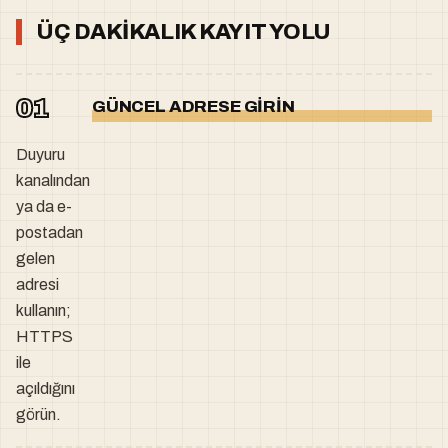
ÜÇ DAKIKALIK KAYIT YOLU
GÜNCEL ADRESE GIRIN
Duyuru
kanalından
ya da e-
postadan
gelen
adresi
kullanın;
HTTPS
ile
açıldığını
görün.