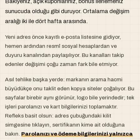
Bakiyeniz, açık kuponlarınız, bonus ilerlemeniz
sunucuda olduğu gibi duruyor. Ortalama değişim
aralığı iki ile dört hafta arasında.
Yeni adres önce kayıtlı e-posta listesine gidiyor,
hemen ardından resmî sosyal hesaplardan ve
duyuru kanalından paylaşılıyor. Bu kanalları takip
edenler değişimi çoğu zaman fark bile etmiyor.
Asıl tehlike başka yerde: markanın arama hacmi
büyüdükçe onu taklit eden kopya siteler çoğalıyor. Bu
sayfalar birebir aynı görünür, logo bile yerindedir; tek
işleri parolanızı ve kart bilgilerinizi toplamaktır.
Refleks basit olsun: adres çubuğundaki kilit
simgesine tıklayın, sertifikanın kime ait olduğuna
bakın.
Parolanızı ve ödeme bilgilerinizi yalnızca