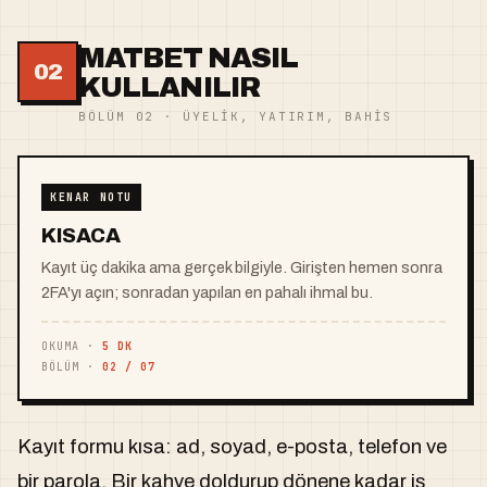
MATBET NASIL
02
KULLANILIR
BÖLÜM 02 · ÜYELIK, YATIRIM, BAHIS
KENAR NOTU
KISACA
Kayıt üç dakika ama gerçek bilgiyle. Girişten hemen sonra
2FA'yı açın; sonradan yapılan en pahalı ihmal bu.
OKUMA ·
5 DK
BÖLÜM ·
02 / 07
Kayıt formu kısa: ad, soyad, e-posta, telefon ve
bir parola. Bir kahve doldurup dönene kadar iş