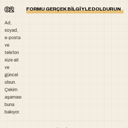
FORMU GERÇEK BILGIYLE DOLDURUN
Ad,
soyad,
e-posta
ve
telefon
size ait
ve
güncel
olsun.
Çekim
aşaması
buna
bakıyor.