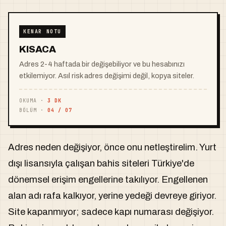
KENAR NOTU
KISACA
Adres 2-4 haftada bir değişebiliyor ve bu hesabınızı
etkilemiyor. Asıl risk adres değişimi değil, kopya siteler.
OKUMA ·
3 DK
BÖLÜM ·
04 / 07
Adres neden değişiyor, önce onu netleştirelim. Yurt
dışı lisansıyla çalışan bahis siteleri Türkiye'de
dönemsel erişim engellerine takılıyor. Engellenen
alan adı rafa kalkıyor, yerine yedeği devreye giriyor.
Site kapanmıyor; sadece kapı numarası değişiyor.