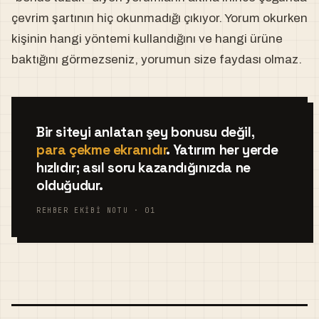
çevrim şartının hiç okunmadığı çıkıyor. Yorum okurken
kişinin hangi yöntemi kullandığını ve hangi ürüne
baktığını görmezseniz, yorumun size faydası olmaz.
Bir siteyi anlatan şey bonusu değil,
para çekme ekranıdır
. Yatırım her yerde
hızlıdır; asıl soru kazandığınızda ne
olduğudur.
REHBER EKIBI NOTU · 01