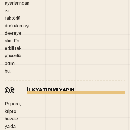
ayarlarından
iki
faktörlü
doğrulamayı
devreye
alın. En
etkili tek
güvenlik
adımı
bu.
İLK YATIRIMI YAPIN
Papara,
kripto,
havale
ya da