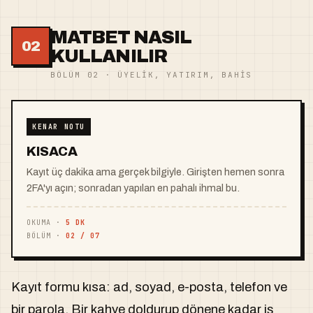
MATBET NASIL
02
KULLANILIR
BÖLÜM 02 · ÜYELIK, YATIRIM, BAHIS
KENAR NOTU
KISACA
Kayıt üç dakika ama gerçek bilgiyle. Girişten hemen sonra
2FA'yı açın; sonradan yapılan en pahalı ihmal bu.
OKUMA ·
5 DK
BÖLÜM ·
02 / 07
Kayıt formu kısa: ad, soyad, e-posta, telefon ve
bir parola. Bir kahve doldurup dönene kadar iş