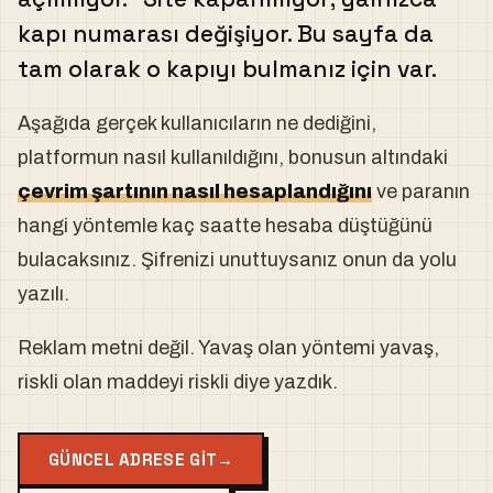
kapı numarası değişiyor. Bu sayfa da
tam olarak o kapıyı bulmanız için var.
Aşağıda gerçek kullanıcıların ne dediğini,
platformun nasıl kullanıldığını, bonusun altındaki
çevrim şartının nasıl hesaplandığını
ve paranın
hangi yöntemle kaç saatte hesaba düştüğünü
bulacaksınız. Şifrenizi unuttuysanız onun da yolu
yazılı.
Reklam metni değil. Yavaş olan yöntemi yavaş,
riskli olan maddeyi riskli diye yazdık.
GÜNCEL ADRESE GIT