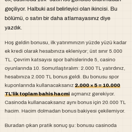
geçiliyor. Halbuki asıl belirleyici olan ikincisi. Bu
bölümü, o satırı bir daha atlamayasınız diye
yazdık.
Hoş geldin bonusu, ilk yatırımınızın yüzde yüzü kadar
ek kredi olarak hesabınıza ekleniyor; üst sınır 5.000
TL. Çevrim katsayısı spor bahislerinde 5, casino
oyunlarında 10. Somutlaştıralım: 2.000 TL yatırdınız,
hesabınıza 2.000 TL bonus geldi. Bu bonusu spor
kuponlarında kullanacaksanız
2.000 × 5 = 10.000
TL'lik toplam bahis hacmi
açmanız gerekiyor.
Casinoda kullanacaksanız aynı bonus için 20.000 TL
hacim. Hacim dolmadan bonus bakiyesi çekilemiyor.
Buradan çıkan pratik sonuç şu: bonusu casinoda