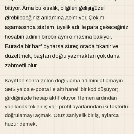
bitiyor. Ama bu kısalık, bilgileri gelişigüzel
girebileceğiniz anlamına gelmiyor. Çekim
aşamasında sistem, üyelik adı ile para çekeceğiniz
hesabın adının birebir aynı olmasına bakıyor.
Burada bir harf oynarsa süreç orada tıkanır ve
düzeltmek, baştan doğru yazmaktan çok daha
zahmetli olur.
Kayıttan sonra gelen doğrulama adımını atlamayın.
SMS ya da e-posta ile altı haneli bir kod düşüyor;
girdiğinizde hesap aktif oluyor. Hemen ardından
yapılacak tek bir iş var: profil ayarlarından iki faktörlü
doğrulamayı açmak. Otuz saniyelik bir iş, aylarca
huzur demek.