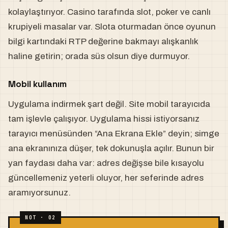
kolaylaştırıyor. Casino tarafında slot, poker ve canlı
krupiyeli masalar var. Slota oturmadan önce oyunun
bilgi kartındaki RTP değerine bakmayı alışkanlık
haline getirin; orada süs olsun diye durmuyor.
Mobil kullanım
Uygulama indirmek şart değil. Site mobil tarayıcıda
tam işlevle çalışıyor. Uygulama hissi istiyorsanız
tarayıcı menüsünden “Ana Ekrana Ekle” deyin; simge
ana ekranınıza düşer, tek dokunuşla açılır. Bunun bir
yan faydası daha var: adres değişse bile kısayolu
güncellemeniz yeterli oluyor, her seferinde adres
aramıyorsunuz.
NOT · 02