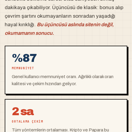
dakikaya çıkabiliyor. Üçüncüsü de klasik: bonus alıp
çevrim şartını okumayanların sonradan yaşadığı
hayal kırıklığı.
Bu üçüncüsü aslında sitenin değil,
okumamanın sonucu.
%87
MEMNUNIYET
Genel kullanıcı memnuniyet oranı. Ağırlıklı olarak oran
kalitesi ve çekim hızından geliyor.
2 sa
ORTALAMA ÇEKIM
Tüm yöntemlerin ortalaması. Kripto ve Papara bu