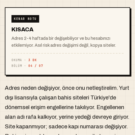
KENAR NOTU
KISACA
Adres 2-4 haftada bir değişebiliyor ve bu hesabınızı
etkilemiyor. Asıl risk adres değişimi değil, kopya siteler.
OKUMA ·
3 DK
BÖLÜM ·
04 / 07
Adres neden değişiyor, önce onu netleştirelim. Yurt
dışı lisansıyla çalışan bahis siteleri Türkiye'de
dönemsel erişim engellerine takılıyor. Engellenen
alan adı rafa kalkıyor, yerine yedeği devreye giriyor.
Site kapanmıyor; sadece kapı numarası değişiyor.