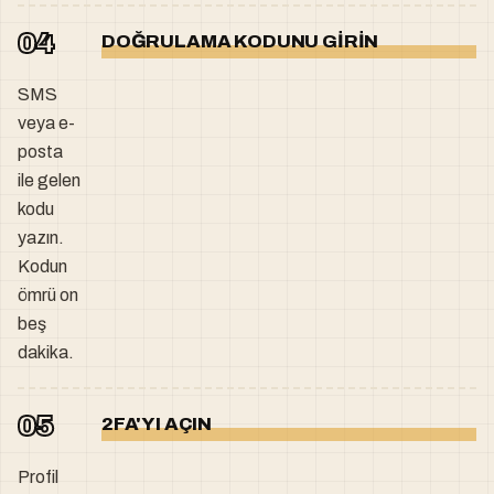
DOĞRULAMA KODUNU GIRIN
SMS
veya e-
posta
ile gelen
kodu
yazın.
Kodun
ömrü on
beş
dakika.
2FA'YI AÇIN
Profil