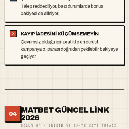
Talep reddediliyor, bazı durumlarda bonus
bakiyesi de siliniyor.
KAYIP IADESINI KÜÇÜMSEMEYIN
Çevrimsiz olduğu için pratikte en dürüst
kampanya o; parası doğrudan çekilebilir bakiyeye
geçiyor.
MATBET GÜNCEL LINK
04
2026
BÖLÜM 04 · ERIŞIM VE SAHTE SITE TUZAĞI