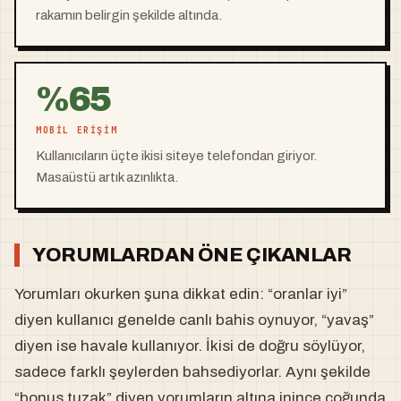
rakamın belirgin şekilde altında.
%65
MOBIL ERIŞIM
Kullanıcıların üçte ikisi siteye telefondan giriyor.
Masaüstü artık azınlıkta.
YORUMLARDAN ÖNE ÇIKANLAR
Yorumları okurken şuna dikkat edin: “oranlar iyi”
diyen kullanıcı genelde canlı bahis oynuyor, “yavaş”
diyen ise havale kullanıyor. İkisi de doğru söylüyor,
sadece farklı şeylerden bahsediyorlar. Aynı şekilde
“bonus tuzak” diyen yorumların altına inince çoğunda