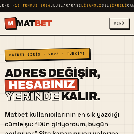
E ·
13 TEMMUZ 2026
ULUSLARARASI
LISANSLI
SSL
ŞIFRELI
CANLI
MAT
BET
M
MENÜ
MATBET GIRIŞ · 2026 · TÜRKIYE
ADRES DEĞIŞIR,
HESABINIZ
YERINDE
KALIR.
Matbet kullanıcılarının en sık yazdığı
cümle şu: “Dün giriyordum, bugün
açılmıyor.” Site kapanmıyor; yalnızca