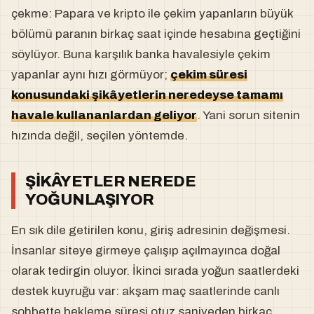
çekme: Papara ve kripto ile çekim yapanların büyük
bölümü paranın birkaç saat içinde hesabına geçtiğini
söylüyor. Buna karşılık banka havalesiyle çekim
yapanlar aynı hızı görmüyor;
çekim süresi
konusundaki şikâyetlerin neredeyse tamamı
havale kullananlardan geliyor
. Yani sorun sitenin
hızında değil, seçilen yöntemde.
ŞIKÂYETLER NEREDE
YOĞUNLAŞIYOR
En sık dile getirilen konu, giriş adresinin değişmesi.
İnsanlar siteye girmeye çalışıp açılmayınca doğal
olarak tedirgin oluyor. İkinci sırada yoğun saatlerdeki
destek kuyruğu var: akşam maç saatlerinde canlı
sohbette bekleme süresi otuz saniyeden birkaç