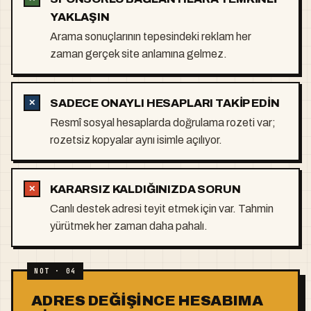
YAKLAŞIN
Arama sonuçlarının tepesindeki reklam her
zaman gerçek site anlamına gelmez.
SADECE ONAYLI HESAPLARI TAKIP EDIN
Resmî sosyal hesaplarda doğrulama rozeti var;
rozetsiz kopyalar aynı isimle açılıyor.
KARARSIZ KALDIĞINIZDA SORUN
Canlı destek adresi teyit etmek için var. Tahmin
yürütmek her zaman daha pahalı.
NOT · 04
ADRES DEĞIŞINCE HESABIMA