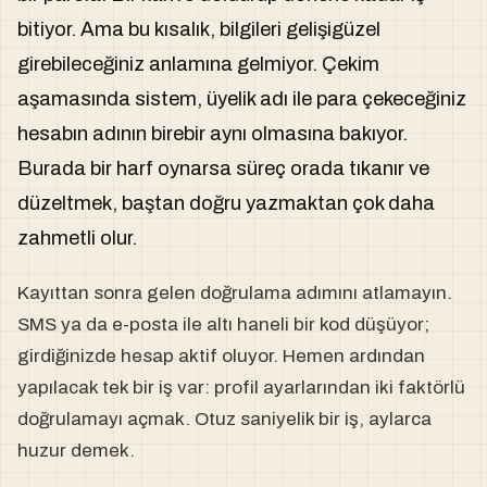
bitiyor. Ama bu kısalık, bilgileri gelişigüzel
girebileceğiniz anlamına gelmiyor. Çekim
aşamasında sistem, üyelik adı ile para çekeceğiniz
hesabın adının birebir aynı olmasına bakıyor.
Burada bir harf oynarsa süreç orada tıkanır ve
düzeltmek, baştan doğru yazmaktan çok daha
zahmetli olur.
Kayıttan sonra gelen doğrulama adımını atlamayın.
SMS ya da e-posta ile altı haneli bir kod düşüyor;
girdiğinizde hesap aktif oluyor. Hemen ardından
yapılacak tek bir iş var: profil ayarlarından iki faktörlü
doğrulamayı açmak. Otuz saniyelik bir iş, aylarca
huzur demek.