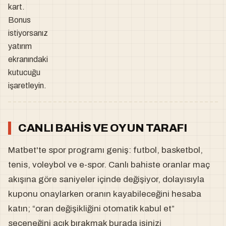
kart.
Bonus
istiyorsanız
yatırım
ekranındaki
kutucuğu
işaretleyin.
CANLI BAHIS VE OYUN TARAFI
Matbet'te spor programı geniş: futbol, basketbol,
tenis, voleybol ve e-spor. Canlı bahiste oranlar maç
akışına göre saniyeler içinde değişiyor, dolayısıyla
kuponu onaylarken oranın kayabileceğini hesaba
katın; “oran değişikliğini otomatik kabul et”
seçeneğini açık bırakmak burada işinizi