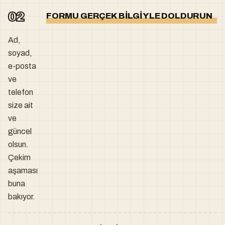
FORMU GERÇEK BILGIYLE DOLDURUN
Ad,
soyad,
e-posta
ve
telefon
size ait
ve
güncel
olsun.
Çekim
aşaması
buna
bakıyor.