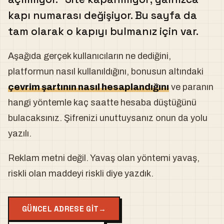
kapı numarası değişiyor. Bu sayfa da
tam olarak o kapıyı bulmanız için var.
Aşağıda gerçek kullanıcıların ne dediğini,
platformun nasıl kullanıldığını, bonusun altındaki
çevrim şartının nasıl hesaplandığını
ve paranın
hangi yöntemle kaç saatte hesaba düştüğünü
bulacaksınız. Şifrenizi unuttuysanız onun da yolu
yazılı.
Reklam metni değil. Yavaş olan yöntemi yavaş,
riskli olan maddeyi riskli diye yazdık.
GÜNCEL ADRESE GIT