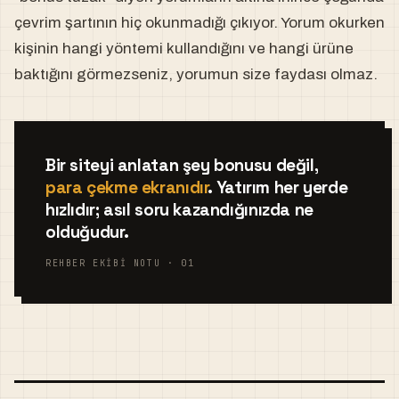
çevrim şartının hiç okunmadığı çıkıyor. Yorum okurken
kişinin hangi yöntemi kullandığını ve hangi ürüne
baktığını görmezseniz, yorumun size faydası olmaz.
Bir siteyi anlatan şey bonusu değil,
para çekme ekranıdır
. Yatırım her yerde
hızlıdır; asıl soru kazandığınızda ne
olduğudur.
REHBER EKIBI NOTU · 01