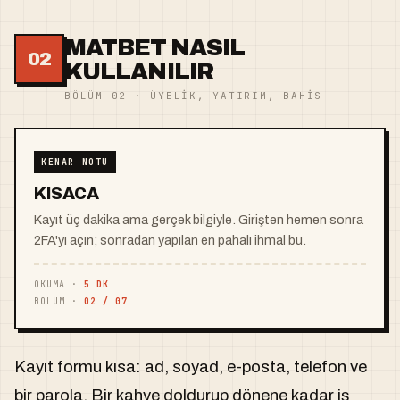
MATBET NASIL
02
KULLANILIR
BÖLÜM 02 · ÜYELIK, YATIRIM, BAHIS
KENAR NOTU
KISACA
Kayıt üç dakika ama gerçek bilgiyle. Girişten hemen sonra
2FA'yı açın; sonradan yapılan en pahalı ihmal bu.
OKUMA ·
5 DK
BÖLÜM ·
02 / 07
Kayıt formu kısa: ad, soyad, e-posta, telefon ve
bir parola. Bir kahve doldurup dönene kadar iş