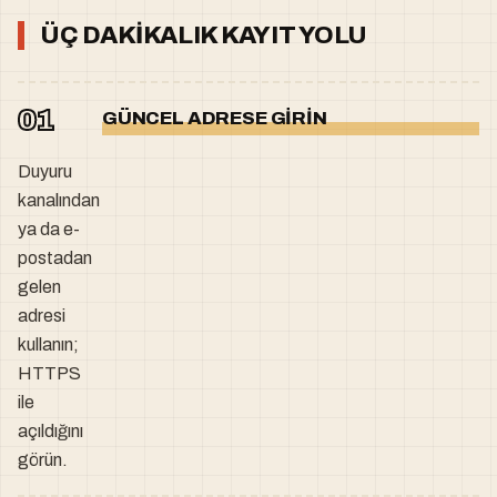
ÜÇ DAKIKALIK KAYIT YOLU
GÜNCEL ADRESE GIRIN
Duyuru
kanalından
ya da e-
postadan
gelen
adresi
kullanın;
HTTPS
ile
açıldığını
görün.