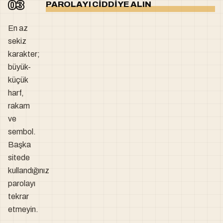
PAROLAYI CIDDIYE ALIN
En az
sekiz
karakter;
büyük-
küçük
harf,
rakam
ve
sembol.
Başka
sitede
kullandığınız
parolayı
tekrar
etmeyin.