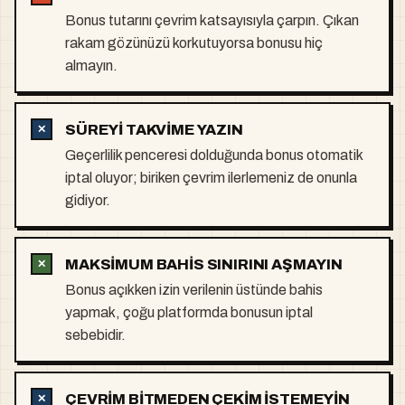
Bonus tutarını çevrim katsayısıyla çarpın. Çıkan
rakam gözünüzü korkutuyorsa bonusu hiç
almayın.
SÜREYI TAKVIME YAZIN
Geçerlilik penceresi dolduğunda bonus otomatik
iptal oluyor; biriken çevrim ilerlemeniz de onunla
gidiyor.
MAKSIMUM BAHIS SINIRINI AŞMAYIN
Bonus açıkken izin verilenin üstünde bahis
yapmak, çoğu platformda bonusun iptal
sebebidir.
ÇEVRIM BITMEDEN ÇEKIM ISTEMEYIN