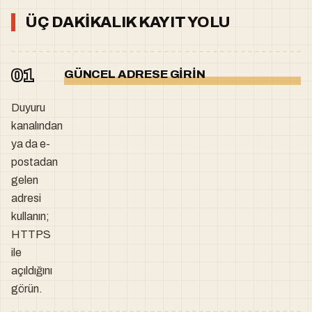
ÜÇ DAKIKALIK KAYIT YOLU
GÜNCEL ADRESE GIRIN
Duyuru
kanalından
ya da e-
postadan
gelen
adresi
kullanın;
HTTPS
ile
açıldığını
görün.