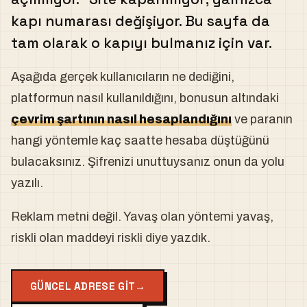
kapı numarası değişiyor. Bu sayfa da
tam olarak o kapıyı bulmanız için var.
Aşağıda gerçek kullanıcıların ne dediğini,
platformun nasıl kullanıldığını, bonusun altındaki
çevrim şartının nasıl hesaplandığını
ve paranın
hangi yöntemle kaç saatte hesaba düştüğünü
bulacaksınız. Şifrenizi unuttuysanız onun da yolu
yazılı.
Reklam metni değil. Yavaş olan yöntemi yavaş,
riskli olan maddeyi riskli diye yazdık.
GÜNCEL ADRESE GIT