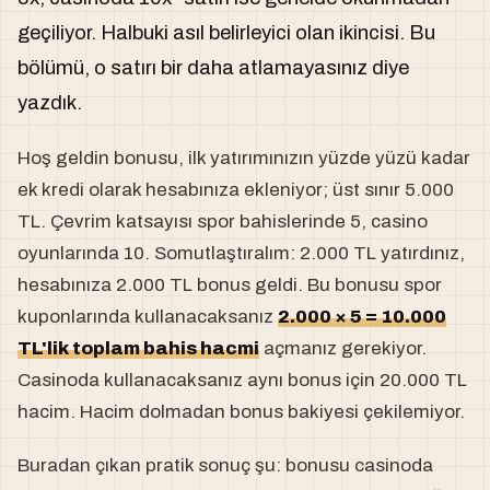
geçiliyor. Halbuki asıl belirleyici olan ikincisi. Bu
bölümü, o satırı bir daha atlamayasınız diye
yazdık.
Hoş geldin bonusu, ilk yatırımınızın yüzde yüzü kadar
ek kredi olarak hesabınıza ekleniyor; üst sınır 5.000
TL. Çevrim katsayısı spor bahislerinde 5, casino
oyunlarında 10. Somutlaştıralım: 2.000 TL yatırdınız,
hesabınıza 2.000 TL bonus geldi. Bu bonusu spor
kuponlarında kullanacaksanız
2.000 × 5 = 10.000
TL'lik toplam bahis hacmi
açmanız gerekiyor.
Casinoda kullanacaksanız aynı bonus için 20.000 TL
hacim. Hacim dolmadan bonus bakiyesi çekilemiyor.
Buradan çıkan pratik sonuç şu: bonusu casinoda