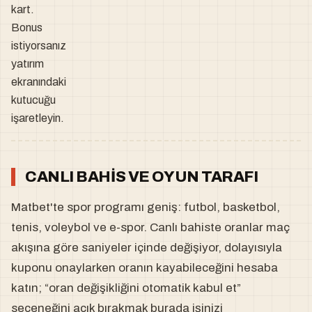
kart.
Bonus
istiyorsanız
yatırım
ekranındaki
kutucuğu
işaretleyin.
CANLI BAHIS VE OYUN TARAFI
Matbet'te spor programı geniş: futbol, basketbol,
tenis, voleybol ve e-spor. Canlı bahiste oranlar maç
akışına göre saniyeler içinde değişiyor, dolayısıyla
kuponu onaylarken oranın kayabileceğini hesaba
katın; “oran değişikliğini otomatik kabul et”
seçeneğini açık bırakmak burada işinizi