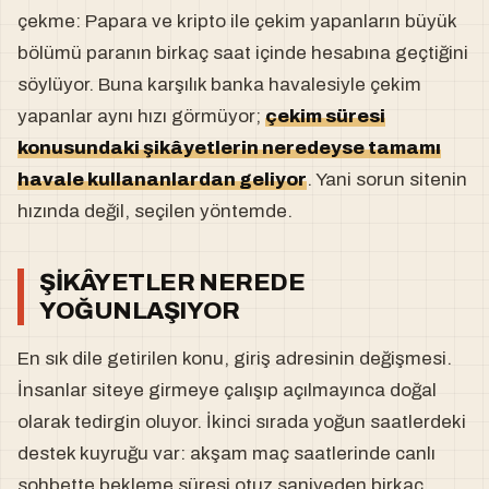
çekme: Papara ve kripto ile çekim yapanların büyük
bölümü paranın birkaç saat içinde hesabına geçtiğini
söylüyor. Buna karşılık banka havalesiyle çekim
yapanlar aynı hızı görmüyor;
çekim süresi
konusundaki şikâyetlerin neredeyse tamamı
havale kullananlardan geliyor
. Yani sorun sitenin
hızında değil, seçilen yöntemde.
ŞIKÂYETLER NEREDE
YOĞUNLAŞIYOR
En sık dile getirilen konu, giriş adresinin değişmesi.
İnsanlar siteye girmeye çalışıp açılmayınca doğal
olarak tedirgin oluyor. İkinci sırada yoğun saatlerdeki
destek kuyruğu var: akşam maç saatlerinde canlı
sohbette bekleme süresi otuz saniyeden birkaç