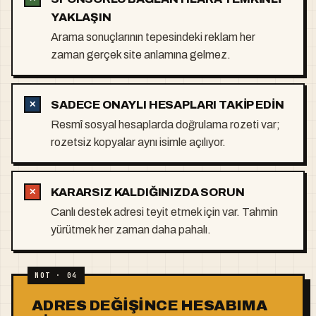
YAKLAŞIN
Arama sonuçlarının tepesindeki reklam her
zaman gerçek site anlamına gelmez.
SADECE ONAYLI HESAPLARI TAKIP EDIN
Resmî sosyal hesaplarda doğrulama rozeti var;
rozetsiz kopyalar aynı isimle açılıyor.
KARARSIZ KALDIĞINIZDA SORUN
Canlı destek adresi teyit etmek için var. Tahmin
yürütmek her zaman daha pahalı.
NOT · 04
ADRES DEĞIŞINCE HESABIMA