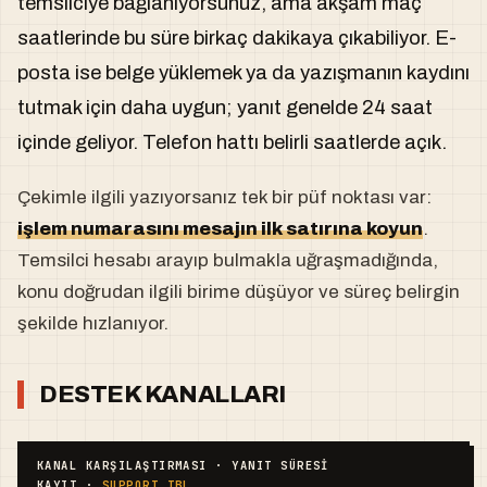
temsilciye bağlanıyorsunuz, ama akşam maç
saatlerinde bu süre birkaç dakikaya çıkabiliyor. E-
posta ise belge yüklemek ya da yazışmanın kaydını
tutmak için daha uygun; yanıt genelde 24 saat
içinde geliyor. Telefon hattı belirli saatlerde açık.
Çekimle ilgili yazıyorsanız tek bir püf noktası var:
işlem numarasını mesajın ilk satırına koyun
.
Temsilci hesabı arayıp bulmakla uğraşmadığında,
konu doğrudan ilgili birime düşüyor ve süreç belirgin
şekilde hızlanıyor.
DESTEK KANALLARI
KANAL KARŞILAŞTIRMASI · YANIT SÜRESI
KAYIT ·
SUPPORT.TBL