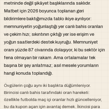
metninde değil şikâyet başlıklarında saklıdır.
Matbet için 2026 boyunca toplanan geri
bildirimlere baktığımızda tablo ikiye ayrılıyor:
memnuniyetin yoğunlaştığı yer canlı bahis oranları
ve çekim hızı; sıkıntının çıktığı yer ise erişim ve
yoğun saatlerdeki destek kuyruğu. Memnuniyet
oranı yüzde 87 civarında dolaşıyor, ki bu sektör için
fena olmayan bir rakam. Ama ortalamalar tek
başına bir şey anlatmaz; asıl mesele yorumların
hangi konuda toplandığı.
Övgülerin çoğu aynı iki başlıkta düğümleniyor.
Birincisi canlı bahis tarafındaki oran hareketi:
özellikle futbolda maç içi oranlar hızlı güncelleniyor,
bu da kupon açan için avantaj demek. İkincisi para