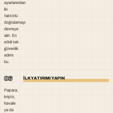
ayarlarından
iki
faktörlü
doğrulamayı
devreye
alın. En
etkili tek
güvenlik
adımı
bu.
İLK YATIRIMI YAPIN
Papara,
kripto,
havale
ya da