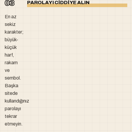
PAROLAYI CIDDIYE ALIN
En az
sekiz
karakter;
büyük-
küçük
harf,
rakam
ve
sembol.
Başka
sitede
kullandığınız
parolayı
tekrar
etmeyin.