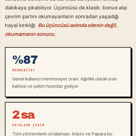
dakikaya çıkabiliyor. Üçüncüsü de klasik: bonus alıp
çevrim şartını okumayanların sonradan yaşadığı
hayal kırıklığı.
Bu üçüncüsü aslında sitenin değil,
okumamanın sonucu.
%87
MEMNUNIYET
Genel kullanıcı memnuniyet oranı. Ağırlıklı olarak oran
kalitesi ve çekim hızından geliyor.
2 sa
ORTALAMA ÇEKIM
Tüm yöntemlerin ortalaması. Kripto ve Papara bu