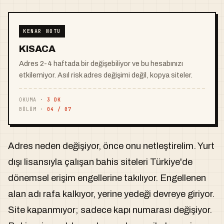
KENAR NOTU
KISACA
Adres 2-4 haftada bir değişebiliyor ve bu hesabınızı
etkilemiyor. Asıl risk adres değişimi değil, kopya siteler.
OKUMA ·
3 DK
BÖLÜM ·
04 / 07
Adres neden değişiyor, önce onu netleştirelim. Yurt
dışı lisansıyla çalışan bahis siteleri Türkiye'de
dönemsel erişim engellerine takılıyor. Engellenen
alan adı rafa kalkıyor, yerine yedeği devreye giriyor.
Site kapanmıyor; sadece kapı numarası değişiyor.