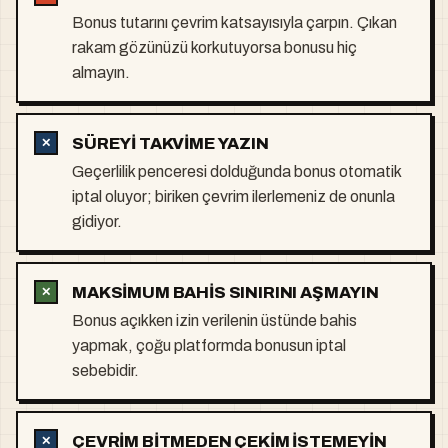
Bonus tutarını çevrim katsayısıyla çarpın. Çıkan
rakam gözünüzü korkutuyorsa bonusu hiç
almayın.
SÜREYI TAKVIME YAZIN
Geçerlilik penceresi dolduğunda bonus otomatik
iptal oluyor; biriken çevrim ilerlemeniz de onunla
gidiyor.
MAKSIMUM BAHIS SINIRINI AŞMAYIN
Bonus açıkken izin verilenin üstünde bahis
yapmak, çoğu platformda bonusun iptal
sebebidir.
ÇEVRIM BITMEDEN ÇEKIM ISTEMEYIN