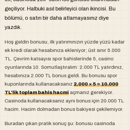
geçiliyor. Halbuki asıl belirleyici olan ikincisi. Bu
bölümü, o satırı bir daha atlamayasınız diye
yazdık.
Hoş geldin bonusu, ilk yatırımınızın yüzde yüzü kadar
ek kredi olarak hesabınıza ekleniyor; üst sınır 5.000
TL. Çevrim katsayısı spor bahislerinde 5, casino
oyunlarında 10. Somutlaştıralım: 2.000 TL yatırdınız,
hesabınıza 2.000 TL bonus geldi. Bu bonusu spor
kuponlarında kullanacaksanız
2.000 × 5 = 10.000
TL'lik toplam bahis hacmi
açmanız gerekiyor.
Casinoda kullanacaksanız aynı bonus için 20.000 TL
hacim. Hacim dolmadan bonus bakiyesi çekilemiyor.
Buradan çıkan pratik sonuç şu: bonusu casinoda