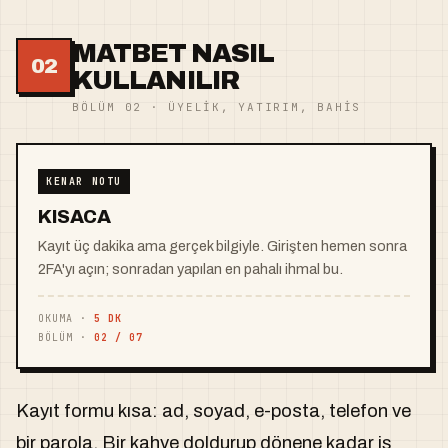
MATBET NASIL
02
KULLANILIR
BÖLÜM 02 · ÜYELIK, YATIRIM, BAHIS
KENAR NOTU
KISACA
Kayıt üç dakika ama gerçek bilgiyle. Girişten hemen sonra
2FA'yı açın; sonradan yapılan en pahalı ihmal bu.
OKUMA ·
5 DK
BÖLÜM ·
02 / 07
Kayıt formu kısa: ad, soyad, e-posta, telefon ve
bir parola. Bir kahve doldurup dönene kadar iş