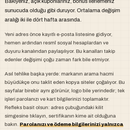
Bakiyeniz, açık kuponlarınız, bonus ilerlemeniz
sunucuda olduğu gibi duruyor. Ortalama değişim
aralığı iki ile dört hafta arasında.
Yeni adres önce kayıtlı e-posta listesine gidiyor,
hemen ardından resmî sosyal hesaplardan ve
duyuru kanalından paylaşılıyor. Bu kanalları takip
edenler değişimi çoğu zaman fark bile etmiyor.
Asıl tehlike başka yerde: markanın arama hacmi
büyüdükçe onu taklit eden kopya siteler çoğalıyor. Bu
sayfalar birebir aynı görünür, logo bile yerindedir; tek
işleri parolanızı ve kart bilgilerinizi toplamaktır.
Refleks basit olsun: adres çubuğundaki kilit
simgesine tıklayın, sertifikanın kime ait olduğuna
bakın.
Parolanızı ve ödeme bilgilerinizi yalnızca