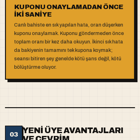
KUPONU ONAYLAMADAN ÖNCE
IKI SANIYE
Canlı bahiste en sık yapılan hata, oran düşerken
kuponu onaylamak. Kuponu göndermeden önce
toplam oranı bir kez daha okuyun. İkinci sık hata
da bakiyenin tamamını tek kupona koymak;
seansı bitiren şey genelde kötü şans değil, kötü
bölüştürme oluyor.
YENI ÜYE AVANTAJLARI
03
VE ÇEVRIM