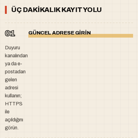
ÜÇ DAKIKALIK KAYIT YOLU
GÜNCEL ADRESE GIRIN
Duyuru
kanalından
ya da e-
postadan
gelen
adresi
kullanın;
HTTPS
ile
açıldığını
görün.