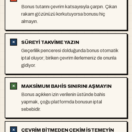
Bonus tutarını çevrim katsayısıyla çarpın. Çıkan
rakam gözünüzü korkutuyorsa bonusu hiç
almayın.
SÜREYI TAKVIME YAZIN
Geçerlilik penceresi dolduğunda bonus otomatik
iptal oluyor; biriken çevrim ilerlemeniz de onunla
gidiyor.
MAKSIMUM BAHIS SINIRINI AŞMAYIN
Bonus açıkken izin verilenin üstünde bahis
yapmak, çoğu platformda bonusun iptal
sebebidir.
ÇEVRIM BITMEDEN ÇEKIM ISTEMEYIN