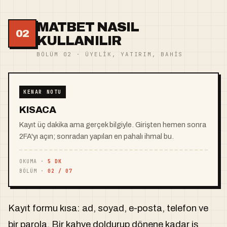
MATBET NASIL
02
KULLANILIR
BÖLÜM 02 · ÜYELIK, YATIRIM, BAHIS
KENAR NOTU
KISACA
Kayıt üç dakika ama gerçek bilgiyle. Girişten hemen sonra
2FA'yı açın; sonradan yapılan en pahalı ihmal bu.
OKUMA ·
5 DK
BÖLÜM ·
02 / 07
Kayıt formu kısa: ad, soyad, e-posta, telefon ve
bir parola. Bir kahve doldurup dönene kadar iş