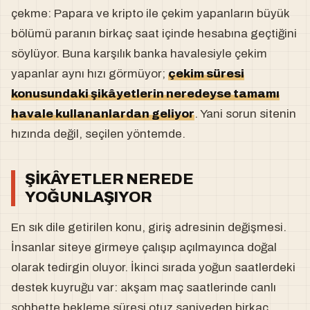
çekme: Papara ve kripto ile çekim yapanların büyük
bölümü paranın birkaç saat içinde hesabına geçtiğini
söylüyor. Buna karşılık banka havalesiyle çekim
yapanlar aynı hızı görmüyor;
çekim süresi
konusundaki şikâyetlerin neredeyse tamamı
havale kullananlardan geliyor
. Yani sorun sitenin
hızında değil, seçilen yöntemde.
ŞIKÂYETLER NEREDE
YOĞUNLAŞIYOR
En sık dile getirilen konu, giriş adresinin değişmesi.
İnsanlar siteye girmeye çalışıp açılmayınca doğal
olarak tedirgin oluyor. İkinci sırada yoğun saatlerdeki
destek kuyruğu var: akşam maç saatlerinde canlı
sohbette bekleme süresi otuz saniyeden birkaç