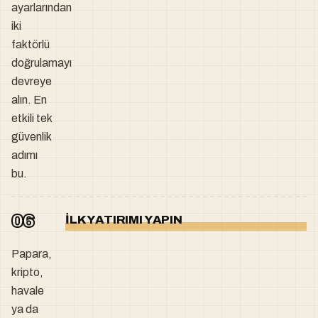
ayarlarından
iki
faktörlü
doğrulamayı
devreye
alın. En
etkili tek
güvenlik
adımı
bu.
İLK YATIRIMI YAPIN
Papara,
kripto,
havale
ya da