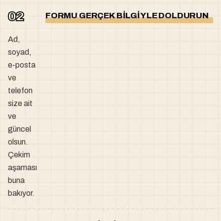
FORMU GERÇEK BILGIYLE DOLDURUN
Ad,
soyad,
e-posta
ve
telefon
size ait
ve
güncel
olsun.
Çekim
aşaması
buna
bakıyor.