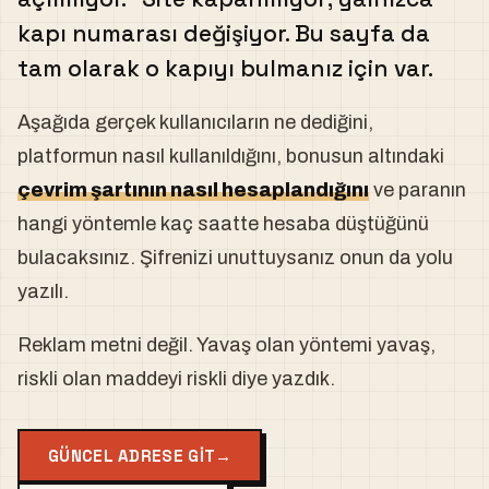
kapı numarası değişiyor. Bu sayfa da
tam olarak o kapıyı bulmanız için var.
Aşağıda gerçek kullanıcıların ne dediğini,
platformun nasıl kullanıldığını, bonusun altındaki
çevrim şartının nasıl hesaplandığını
ve paranın
hangi yöntemle kaç saatte hesaba düştüğünü
bulacaksınız. Şifrenizi unuttuysanız onun da yolu
yazılı.
Reklam metni değil. Yavaş olan yöntemi yavaş,
riskli olan maddeyi riskli diye yazdık.
GÜNCEL ADRESE GIT