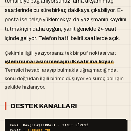
temsilciye bağlanıyorsunuz, ama akşam maç
saatlerinde bu süre birkaç dakikaya çıkabiliyor. E-
posta ise belge yüklemek ya da yazışmanın kaydını
tutmak için daha uygun; yanıt genelde 24 saat
içinde geliyor. Telefon hattı belirli saatlerde açık.
Çekimle ilgili yazıyorsanız tek bir püf noktası var:
işlem numarasını mesajın ilk satırına koyun
.
Temsilci hesabı arayıp bulmakla uğraşmadığında,
konu doğrudan ilgili birime düşüyor ve süreç belirgin
şekilde hızlanıyor.
DESTEK KANALLARI
KANAL KARŞILAŞTIRMASI · YANIT SÜRESI
KAYIT ·
SUPPORT.TBL