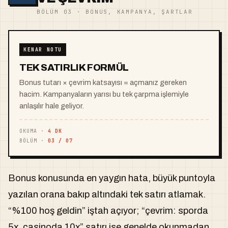
BÖLÜM 03 · BONUS, KAMPANYA, ŞARTLAR
KENAR NOTU
TEK SATIRLIK FORMÜL
Bonus tutarı × çevrim katsayısı = açmanız gereken
hacim. Kampanyaların yarısı bu tek çarpma işlemiyle
anlaşılır hale geliyor.
OKUMA ·
4 DK
BÖLÜM ·
03 / 07
Bonus konusunda en yaygın hata, büyük puntoyla
yazılan orana bakıp altındaki tek satırı atlamak.
“%100 hoş geldin” iştah açıyor; “çevrim: sporda
5x, casinoda 10x” satırı ise genelde okunmadan