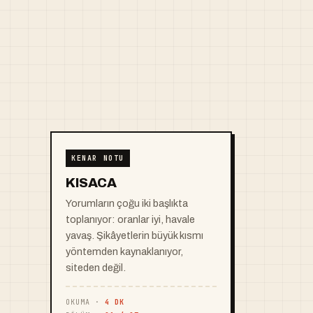
KENAR NOTU
KISACA
Yorumların çoğu iki başlıkta
toplanıyor: oranlar iyi, havale
yavaş. Şikâyetlerin büyük kısmı
yöntemden kaynaklanıyor,
siteden değil.
OKUMA ·
4 DK