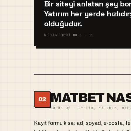
Bir siteyi anlatan şey bo
Yatırım her yerde hızlıdı
olduğudur.
REHBER EKIBI NOTU · 01
MATBET NAS
02
BÖLÜM 02 · ÜYELIK, YATIRIM, BAH
Kayıt formu kısa: ad, soyad, e-posta, te