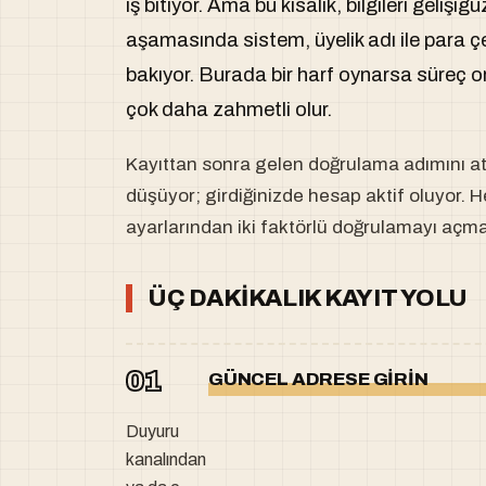
iş bitiyor. Ama bu kısalık, bilgileri geliş
aşamasında sistem, üyelik adı ile para ç
bakıyor. Burada bir harf oynarsa süreç 
çok daha zahmetli olur.
Kayıttan sonra gelen doğrulama adımını atl
düşüyor; girdiğinizde hesap aktif oluyor. H
ayarlarından iki faktörlü doğrulamayı açma
ÜÇ DAKIKALIK KAYIT YOLU
GÜNCEL ADRESE GIRIN
Duyuru
kanalından