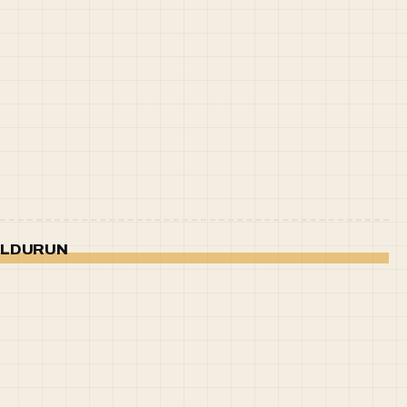
OLDURUN