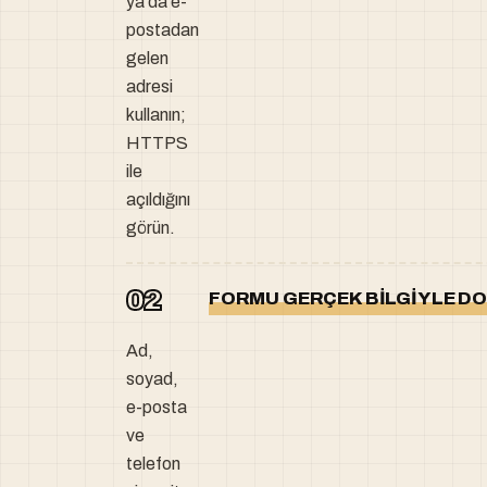
ya da e-
postadan
gelen
adresi
kullanın;
HTTPS
ile
açıldığını
görün.
FORMU GERÇEK BILGIYLE D
Ad,
soyad,
e-posta
ve
telefon