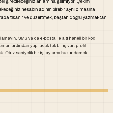
igüzel girebileceğiniz anlamına gelmiyor. Çekim
ekeceğiniz hesabın adının birebir aynı olmasına
orada tıkanır ve düzeltmek, baştan doğru yazmaktan
amayın. SMS ya da e-posta ile altı haneli bir kod
emen ardından yapılacak tek bir iş var: profil
k. Otuz saniyelik bir iş, aylarca huzur demek.