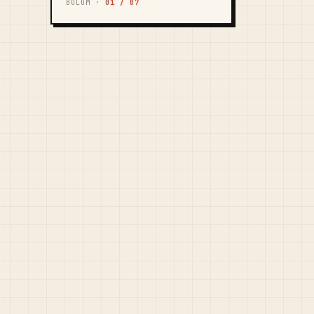
BÖLÜM ·
01 / 07