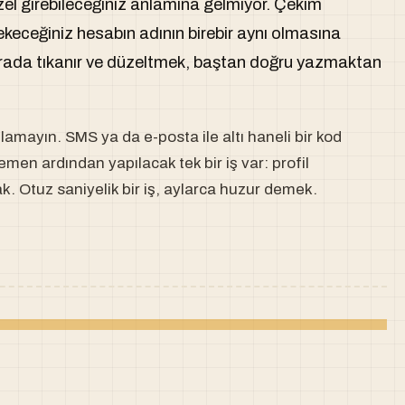
igüzel girebileceğiniz anlamına gelmiyor. Çekim
ekeceğiniz hesabın adının birebir aynı olmasına
orada tıkanır ve düzeltmek, baştan doğru yazmaktan
amayın. SMS ya da e-posta ile altı haneli bir kod
emen ardından yapılacak tek bir iş var: profil
k. Otuz saniyelik bir iş, aylarca huzur demek.