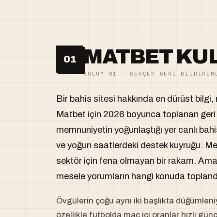
MATBET KUL
01
BÖLÜM 01 · GERÇEK GERI BILDIRIM
Bir bahis sitesi hakkında en dürüst bilgi,
Matbet için 2026 boyunca toplanan geri bi
memnuniyetin yoğunlaştığı yer canlı bahis o
ve yoğun saatlerdeki destek kuyruğu. Me
sektör için fena olmayan bir rakam. Ama 
mesele yorumların hangi konuda toplandı
Övgülerin çoğu aynı iki başlıkta düğümleniyo
özellikle futbolda maç içi oranlar hızlı gü