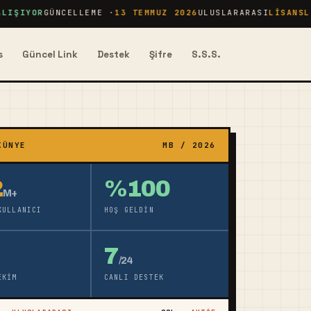
ŞIYOR
GÜNCELLEME ·
13 TEMMUZ 2026
ULUSLARARASI
LISANSLI
S
s
Güncel Link
Destek
Şifre
S.S.S.
KÜNYE
MB / 2026
2
%100
M+
KULLANICI
HOŞ GELDIN
7
/24
EKIM
CANLI DESTEK