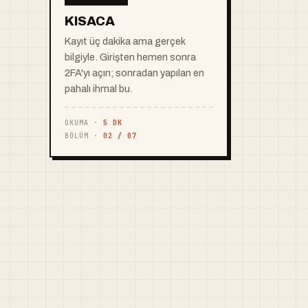
KISACA
Kayıt üç dakika ama gerçek
bilgiyle. Girişten hemen sonra
2FA'yı açın; sonradan yapılan en
pahalı ihmal bu.
OKUMA ·
5 DK
BÖLÜM ·
02 / 07