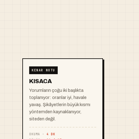
KENAR NOTU
KISACA
Yorumların çoğu iki başlıkta
toplanıyor: oranlar iyi, havale
yavaş. Şikâyetlerin büyük kısmı
yöntemden kaynaklanıyor,
siteden değil.
OKUMA ·
4 DK