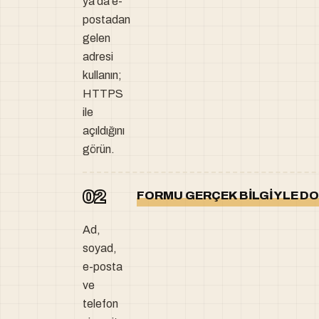
ya da e-
postadan
gelen
adresi
kullanın;
HTTPS
ile
açıldığını
görün.
FORMU GERÇEK BILGIYLE D
Ad,
soyad,
e-posta
ve
telefon