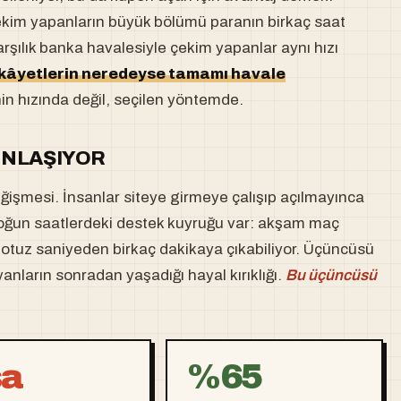
çekim yapanların büyük bölümü paranın birkaç saat
rşılık banka havalesiyle çekim yapanlar aynı hızı
ikâyetlerin neredeyse tamamı havale
nin hızında değil, seçilen yöntemde.
UNLAŞIYOR
değişmesi. İnsanlar siteye girmeye çalışıp açılmayınca
a yoğun saatlerdeki destek kuyruğu var: akşam maç
 otuz saniyeden birkaç dakikaya çıkabiliyor. Üçüncüsü
anların sonradan yaşadığı hayal kırıklığı.
Bu üçüncüsü
sa
%65