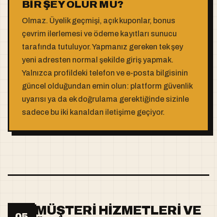
BIR ŞEY OLUR MU?
Olmaz. Üyelik geçmişi, açık kuponlar, bonus
çevrim ilerlemesi ve ödeme kayıtları sunucu
tarafında tutuluyor. Yapmanız gereken tek şey
yeni adresten normal şekilde giriş yapmak.
Yalnızca profildeki telefon ve e-posta bilgisinin
güncel olduğundan emin olun: platform güvenlik
uyarısı ya da ek doğrulama gerektiğinde sizinle
sadece bu iki kanaldan iletişime geçiyor.
MÜŞTERI HIZMETLERI VE
05