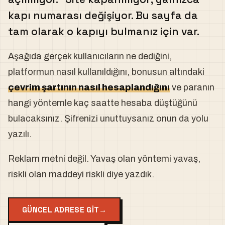
kapı numarası değişiyor. Bu sayfa da
tam olarak o kapıyı bulmanız için var.
Aşağıda gerçek kullanıcıların ne dediğini,
platformun nasıl kullanıldığını, bonusun altındaki
çevrim şartının nasıl hesaplandığını
ve paranın
hangi yöntemle kaç saatte hesaba düştüğünü
bulacaksınız. Şifrenizi unuttuysanız onun da yolu
yazılı.
Reklam metni değil. Yavaş olan yöntemi yavaş,
riskli olan maddeyi riskli diye yazdık.
GÜNCEL ADRESE GIT