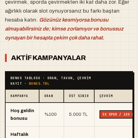
çevirmek, sporda çevirmekten iki kat daha zor. Eğer
ağırlıklı olarak slot oynuyorsanız bu farkı baştan
hesaba katın.
Gözünüz kesmiyorsa bonusu
almayabilirsiniz de; kimse zorlamıyor ve bonussuz
oynayan bir hesapta çekim çok daha rahat.
AKTIF KAMPANYALAR
BONUS TABLOSU · ORAN, TAVAN, ÇEVRIM
KAYIT ·
BONUS.TBL
KAMPANYA
ORAN
ÜST SINIR
ÇEVRIM
Hoş geldin
%100
5.000 TL
5X SPOR / 10X CA
bonusu
Haftalık