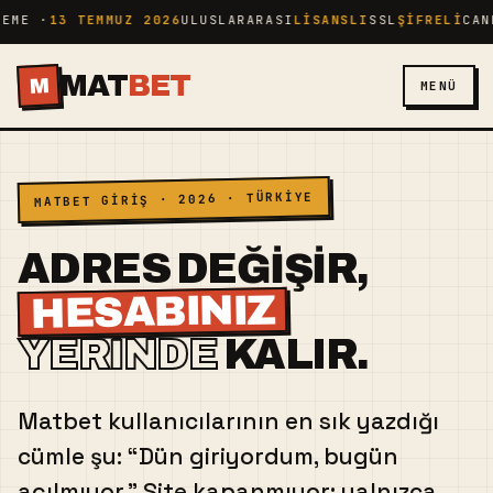
 ·
13 TEMMUZ 2026
ULUSLARARASI
LISANSLI
SSL
ŞIFRELI
CANLI 
MAT
BET
M
MENÜ
MATBET GIRIŞ · 2026 · TÜRKIYE
ADRES DEĞIŞIR,
HESABINIZ
YERINDE
KALIR.
Matbet kullanıcılarının en sık yazdığı
cümle şu: “Dün giriyordum, bugün
açılmıyor.” Site kapanmıyor; yalnızca