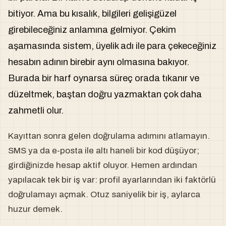
bitiyor. Ama bu kısalık, bilgileri gelişigüzel
girebileceğiniz anlamına gelmiyor. Çekim
aşamasında sistem, üyelik adı ile para çekeceğiniz
hesabın adının birebir aynı olmasına bakıyor.
Burada bir harf oynarsa süreç orada tıkanır ve
düzeltmek, baştan doğru yazmaktan çok daha
zahmetli olur.
Kayıttan sonra gelen doğrulama adımını atlamayın.
SMS ya da e-posta ile altı haneli bir kod düşüyor;
girdiğinizde hesap aktif oluyor. Hemen ardından
yapılacak tek bir iş var: profil ayarlarından iki faktörlü
doğrulamayı açmak. Otuz saniyelik bir iş, aylarca
huzur demek.