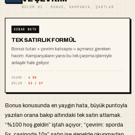
BÖLÜM 03 · BONUS, KAMPANYA, ŞARTLAR
KENAR NOTU
TEK SATIRLIK FORMÜL
Bonus tutarı × çevrim katsayısı = açmanız gereken
hacim. Kampanyaların yarısı bu tek çarpma işlemiyle
anlaşılır hale geliyor.
OKUMA ·
4 DK
BÖLÜM ·
03 / 07
Bonus konusunda en yaygın hata, büyük puntoyla
yazılan orana bakıp altındaki tek satırı atlamak.
“%100 hoş geldin” iştah açıyor; “çevrim: sporda
5x, casinoda 10x” satırı ise genelde okunmadan