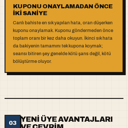
KUPONU ONAYLAMADAN ÖNCE
IKI SANIYE
Canlı bahiste en sık yapılan hata, oran düşerken
kuponu onaylamak. Kuponu göndermeden önce
toplam oranı bir kez daha okuyun. İkinci sık hata
da bakiyenin tamamını tek kupona koymak;
seansı bitiren şey genelde kötü şans değil, kötü
bölüştürme oluyor.
YENI ÜYE AVANTAJLARI
03
VE ÇEVRIM