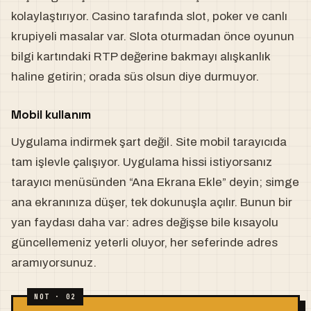
kolaylaştırıyor. Casino tarafında slot, poker ve canlı
krupiyeli masalar var. Slota oturmadan önce oyunun
bilgi kartındaki RTP değerine bakmayı alışkanlık
haline getirin; orada süs olsun diye durmuyor.
Mobil kullanım
Uygulama indirmek şart değil. Site mobil tarayıcıda
tam işlevle çalışıyor. Uygulama hissi istiyorsanız
tarayıcı menüsünden “Ana Ekrana Ekle” deyin; simge
ana ekranınıza düşer, tek dokunuşla açılır. Bunun bir
yan faydası daha var: adres değişse bile kısayolu
güncellemeniz yeterli oluyor, her seferinde adres
aramıyorsunuz.
NOT · 02