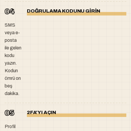
DOĞRULAMA KODUNU GIRIN
SMS
veya e-
posta
ile gelen
kodu
yazın.
Kodun
ömrü on
beş
dakika.
2FA'YI AÇIN
Profil