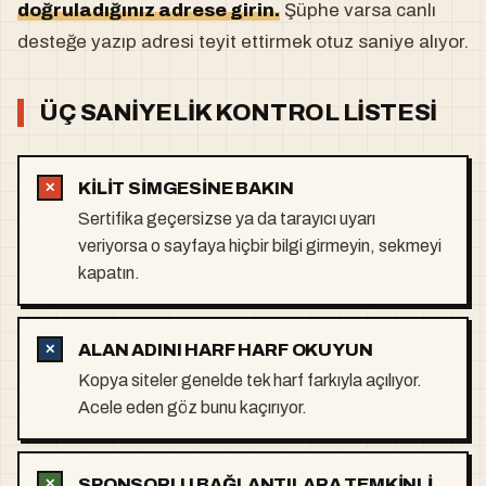
doğruladığınız adrese girin.
Şüphe varsa canlı
desteğe yazıp adresi teyit ettirmek otuz saniye alıyor.
ÜÇ SANIYELIK KONTROL LISTESI
KILIT SIMGESINE BAKIN
Sertifika geçersizse ya da tarayıcı uyarı
veriyorsa o sayfaya hiçbir bilgi girmeyin, sekmeyi
kapatın.
ALAN ADINI HARF HARF OKUYUN
Kopya siteler genelde tek harf farkıyla açılıyor.
Acele eden göz bunu kaçırıyor.
SPONSORLU BAĞLANTILARA TEMKINLI