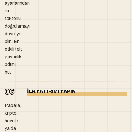
ayarlarından
iki
faktörlü
doğrulamayı
devreye
alın. En
etkili tek
güvenlik
adımı
bu.
İLK YATIRIMI YAPIN
Papara,
kripto,
havale
ya da