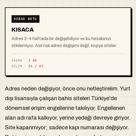
KENAR NOTU
KISACA
Adres 2-4 haftada bir değişebiliyor ve bu hesabınızı
etkilemiyor. Asıl risk adres değişimi değil, kopya siteler.
OKUMA ·
3 DK
BÖLÜM ·
04 / 07
Adres neden değişiyor, önce onu netleştirelim. Yurt
dışı lisansıyla çalışan bahis siteleri Türkiye'de
dönemsel erişim engellerine takılıyor. Engellenen
alan adı rafa kalkıyor, yerine yedeği devreye giriyor.
Site kapanmıyor; sadece kapı numarası değişiyor.