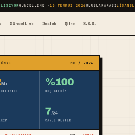
ŞIYOR
GÜNCELLEME ·
13 TEMMUZ 2026
ULUSLARARASI
LISANSLI
SS
s
Güncel Link
Destek
Şifre
S.S.S.
KÜNYE
MB / 2026
2
%100
M+
KULLANICI
HOŞ GELDIN
7
/24
EKIM
CANLI DESTEK