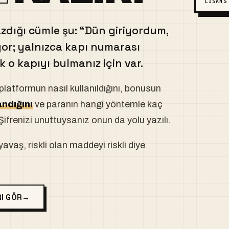
LISAN
azdığı cümle şu: “Dün giriyordum,
or; yalnızca kapı numarası
 o kapıyı bulmanız için var.
 platformun nasıl kullanıldığını, bonusun
andığını
ve paranın hangi yöntemle kaç
frenizi unuttuysanız onun da yolu yazılı.
vaş, riskli olan maddeyi riskli diye
I GÖR