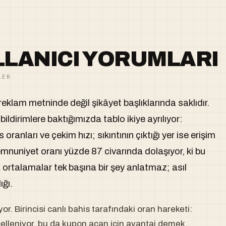
LANICI YORUMLARI
LER
 reklam metninde değil şikâyet başlıklarında saklıdır.
ldirimlere baktığımızda tablo ikiye ayrılıyor:
ranları ve çekim hızı; sıkıntının çıktığı yer ise erişim
mnuniyet oranı yüzde 87 civarında dolaşıyor, ki bu
ortalamalar tek başına bir şey anlatmaz; asıl
ğı.
r. Birincisi canlı bahis tarafındaki oran hareketi:
ncelleniyor, bu da kupon açan için avantaj demek.