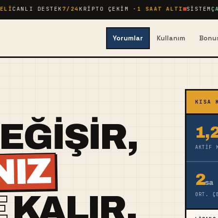
I
CANLI DESTEK
7/24
KRIPTO ÇEKIM ·
1 SAAT ALTI
SISTEM
ÇALI
Yorumlar
Kullanım
Bonu
KISA 
EĞIŞIR,
1,
AKTIF 
NIZ
2
sa
E
KALIR.
ORT. Ç