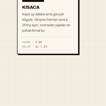
KISACA
Kayıt üç dakika ama gerçek
bilgiyle. Girişten hemen sonra
2FA'yı açın; sonradan yapılan en
pahalı ihmal bu.
OKUMA ·
5 DK
BÖLÜM ·
02 / 07