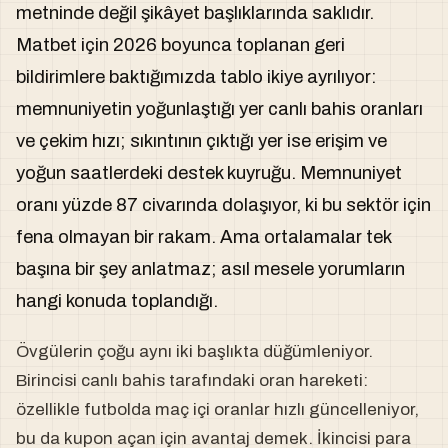
metninde değil şikâyet başlıklarında saklıdır.
Matbet için 2026 boyunca toplanan geri
bildirimlere baktığımızda tablo ikiye ayrılıyor:
memnuniyetin yoğunlaştığı yer canlı bahis oranları
ve çekim hızı; sıkıntının çıktığı yer ise erişim ve
yoğun saatlerdeki destek kuyruğu. Memnuniyet
oranı yüzde 87 civarında dolaşıyor, ki bu sektör için
fena olmayan bir rakam. Ama ortalamalar tek
başına bir şey anlatmaz; asıl mesele yorumların
hangi konuda toplandığı.
Övgülerin çoğu aynı iki başlıkta düğümleniyor.
Birincisi canlı bahis tarafındaki oran hareketi:
özellikle futbolda maç içi oranlar hızlı güncelleniyor,
bu da kupon açan için avantaj demek. İkincisi para