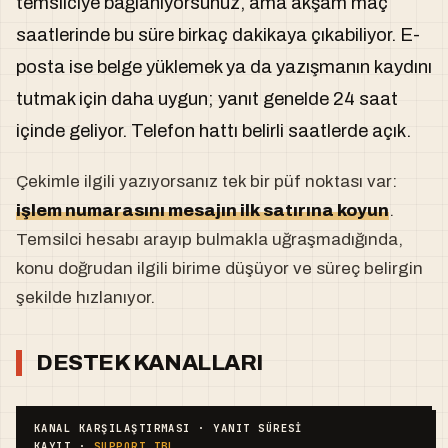
temsilciye bağlanıyorsunuz, ama akşam maç
saatlerinde bu süre birkaç dakikaya çıkabiliyor. E-
posta ise belge yüklemek ya da yazışmanın kaydını
tutmak için daha uygun; yanıt genelde 24 saat
içinde geliyor. Telefon hattı belirli saatlerde açık.
Çekimle ilgili yazıyorsanız tek bir püf noktası var:
işlem numarasını mesajın ilk satırına koyun
.
Temsilci hesabı arayıp bulmakla uğraşmadığında,
konu doğrudan ilgili birime düşüyor ve süreç belirgin
şekilde hızlanıyor.
DESTEK KANALLARI
KANAL KARŞILAŞTIRMASI · YANIT SÜRESI
KAYIT ·
SUPPORT.TBL