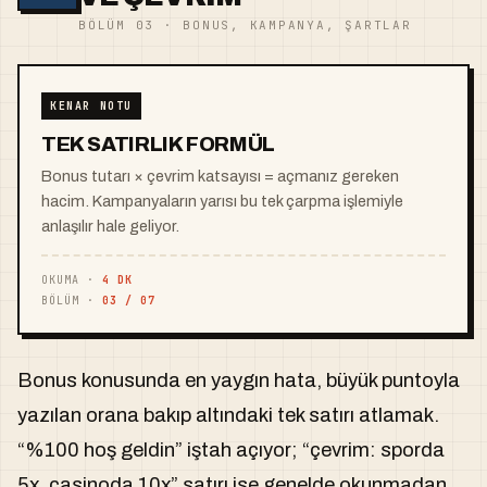
BÖLÜM 03 · BONUS, KAMPANYA, ŞARTLAR
KENAR NOTU
TEK SATIRLIK FORMÜL
Bonus tutarı × çevrim katsayısı = açmanız gereken
hacim. Kampanyaların yarısı bu tek çarpma işlemiyle
anlaşılır hale geliyor.
OKUMA ·
4 DK
BÖLÜM ·
03 / 07
Bonus konusunda en yaygın hata, büyük puntoyla
yazılan orana bakıp altındaki tek satırı atlamak.
“%100 hoş geldin” iştah açıyor; “çevrim: sporda
5x, casinoda 10x” satırı ise genelde okunmadan