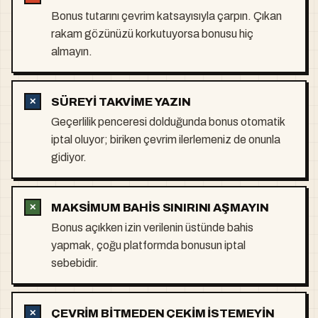
Bonus tutarını çevrim katsayısıyla çarpın. Çıkan
rakam gözünüzü korkutuyorsa bonusu hiç
almayın.
SÜREYI TAKVIME YAZIN
Geçerlilik penceresi dolduğunda bonus otomatik
iptal oluyor; biriken çevrim ilerlemeniz de onunla
gidiyor.
MAKSIMUM BAHIS SINIRINI AŞMAYIN
Bonus açıkken izin verilenin üstünde bahis
yapmak, çoğu platformda bonusun iptal
sebebidir.
ÇEVRIM BITMEDEN ÇEKIM ISTEMEYIN