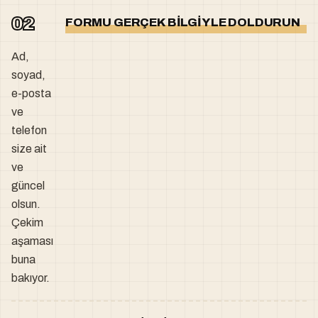
FORMU GERÇEK BILGIYLE DOLDURUN
Ad,
soyad,
e-posta
ve
telefon
size ait
ve
güncel
olsun.
Çekim
aşaması
buna
bakıyor.