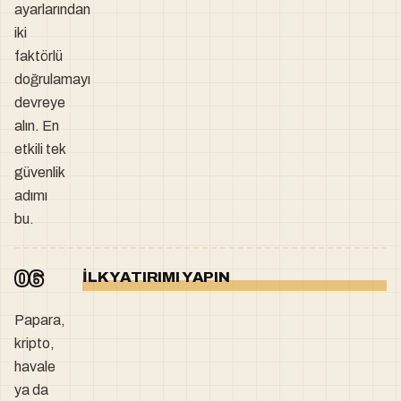
ayarlarından
iki
faktörlü
doğrulamayı
devreye
alın. En
etkili tek
güvenlik
adımı
bu.
İLK YATIRIMI YAPIN
Papara,
kripto,
havale
ya da