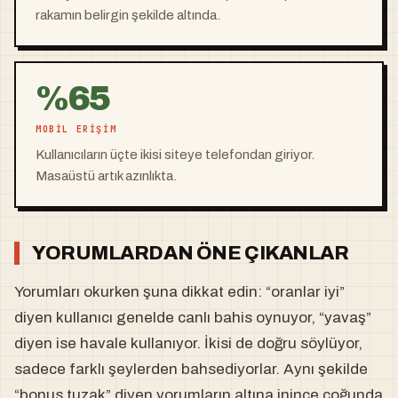
rakamın belirgin şekilde altında.
%65
MOBIL ERIŞIM
Kullanıcıların üçte ikisi siteye telefondan giriyor.
Masaüstü artık azınlıkta.
YORUMLARDAN ÖNE ÇIKANLAR
Yorumları okurken şuna dikkat edin: “oranlar iyi”
diyen kullanıcı genelde canlı bahis oynuyor, “yavaş”
diyen ise havale kullanıyor. İkisi de doğru söylüyor,
sadece farklı şeylerden bahsediyorlar. Aynı şekilde
“bonus tuzak” diyen yorumların altına inince çoğunda