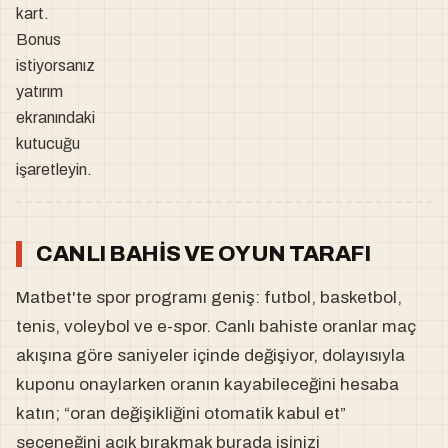
kart.
Bonus
istiyorsanız
yatırım
ekranındaki
kutucuğu
işaretleyin.
CANLI BAHIS VE OYUN TARAFI
Matbet'te spor programı geniş: futbol, basketbol,
tenis, voleybol ve e-spor. Canlı bahiste oranlar maç
akışına göre saniyeler içinde değişiyor, dolayısıyla
kuponu onaylarken oranın kayabileceğini hesaba
katın; “oran değişikliğini otomatik kabul et”
seçeneğini açık bırakmak burada işinizi