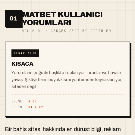
MATBET KULLANICI
01
YORUMLARI
BÖLÜM 01 · GERÇEK GERI BILDIRIMLER
KENAR NOTU
KISACA
Yorumların çoğu iki başlıkta toplanıyor: oranlar iyi, havale
yavaş. Şikâyetlerin büyük kısmı yöntemden kaynaklanıyor,
siteden değil.
OKUMA ·
4 DK
BÖLÜM ·
01 / 07
Bir bahis sitesi hakkında en dürüst bilgi, reklam