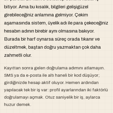
bitiyor. Ama bu kısalık, bilgileri gelişigüzel
girebileceğiniz anlamına gelmiyor. Çekim
aşamasında sistem, üyelik adı ile para çekeceğiniz
hesabın adının birebir aynı olmasına bakıyor.
Burada bir harf oynarsa süreç orada tıkanır ve
düzeltmek, baştan doğru yazmaktan çok daha
zahmetli olur.
Kayıttan sonra gelen doğrulama adımını atlamayın.
SMS ya da e-posta ile altı haneli bir kod düşüyor;
girdiğinizde hesap aktif oluyor. Hemen ardından
yapılacak tek bir iş var: profil ayarlarından iki faktörlü
doğrulamayı açmak. Otuz saniyelik bir iş, aylarca
huzur demek.