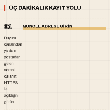
ÜÇ DAKIKALIK KAYIT YOLU
GÜNCEL ADRESE GIRIN
Duyuru
kanalından
ya da e-
postadan
gelen
adresi
kullanın;
HTTPS
ile
açıldığını
görün.