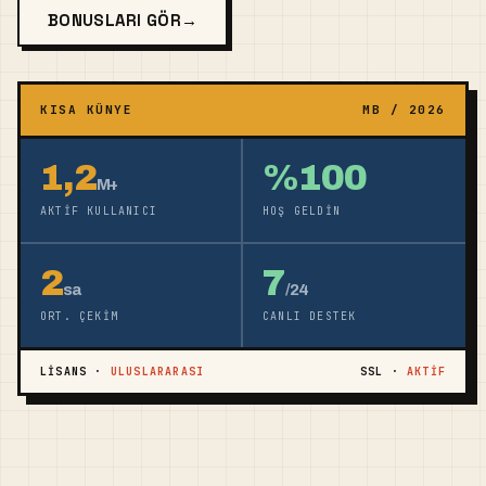
BONUSLARI GÖR
KISA KÜNYE
MB / 2026
1,2
%100
M+
AKTIF KULLANICI
HOŞ GELDIN
2
7
sa
/24
ORT. ÇEKIM
CANLI DESTEK
LISANS ·
ULUSLARARASI
SSL ·
AKTIF