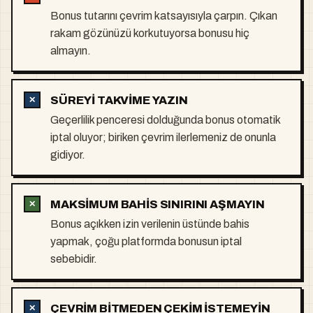
Bonus tutarını çevrim katsayısıyla çarpın. Çıkan
rakam gözünüzü korkutuyorsa bonusu hiç
almayın.
SÜREYI TAKVIME YAZIN
Geçerlilik penceresi dolduğunda bonus otomatik
iptal oluyor; biriken çevrim ilerlemeniz de onunla
gidiyor.
MAKSIMUM BAHIS SINIRINI AŞMAYIN
Bonus açıkken izin verilenin üstünde bahis
yapmak, çoğu platformda bonusun iptal
sebebidir.
ÇEVRIM BITMEDEN ÇEKIM ISTEMEYIN