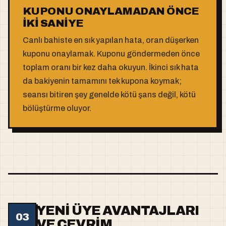
KUPONU ONAYLAMADAN ÖNCE
IKI SANIYE
Canlı bahiste en sık yapılan hata, oran düşerken
kuponu onaylamak. Kuponu göndermeden önce
toplam oranı bir kez daha okuyun. İkinci sık hata
da bakiyenin tamamını tek kupona koymak;
seansı bitiren şey genelde kötü şans değil, kötü
bölüştürme oluyor.
YENI ÜYE AVANTAJLARI
03
VE ÇEVRIM