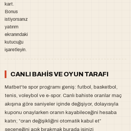
kart.
Bonus
istiyorsanız
yatırım
ekranındaki
kutucuğu
işaretleyin.
CANLI BAHIS VE OYUN TARAFI
Matbet'te spor programı geniş: futbol, basketbol,
tenis, voleybol ve e-spor. Canlı bahiste oranlar maç
akışına göre saniyeler içinde değişiyor, dolayısıyla
kuponu onaylarken oranın kayabileceğini hesaba
katın; “oran değişikliğini otomatik kabul et”
seçeneğini açık bırakmak burada işinizi