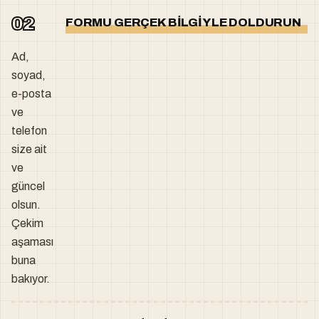
FORMU GERÇEK BILGIYLE DOLDURUN
Ad,
soyad,
e-posta
ve
telefon
size ait
ve
güncel
olsun.
Çekim
aşaması
buna
bakıyor.