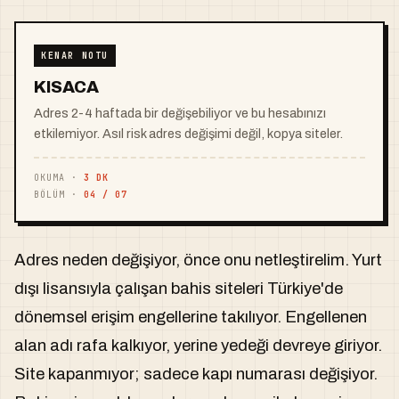
KENAR NOTU
KISACA
Adres 2-4 haftada bir değişebiliyor ve bu hesabınızı
etkilemiyor. Asıl risk adres değişimi değil, kopya siteler.
OKUMA ·
3 DK
BÖLÜM ·
04 / 07
Adres neden değişiyor, önce onu netleştirelim. Yurt
dışı lisansıyla çalışan bahis siteleri Türkiye'de
dönemsel erişim engellerine takılıyor. Engellenen
alan adı rafa kalkıyor, yerine yedeği devreye giriyor.
Site kapanmıyor; sadece kapı numarası değişiyor.