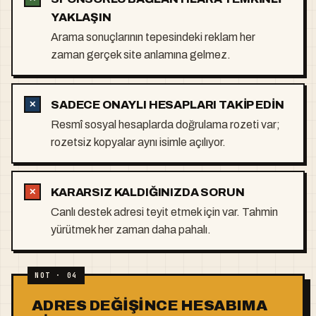
YAKLAŞIN
Arama sonuçlarının tepesindeki reklam her
zaman gerçek site anlamına gelmez.
SADECE ONAYLI HESAPLARI TAKIP EDIN
Resmî sosyal hesaplarda doğrulama rozeti var;
rozetsiz kopyalar aynı isimle açılıyor.
KARARSIZ KALDIĞINIZDA SORUN
Canlı destek adresi teyit etmek için var. Tahmin
yürütmek her zaman daha pahalı.
NOT · 04
ADRES DEĞIŞINCE HESABIMA