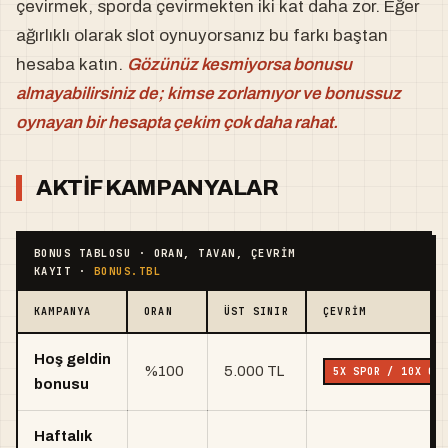
çevirmek, sporda çevirmekten iki kat daha zor. Eğer
ağırlıklı olarak slot oynuyorsanız bu farkı baştan
hesaba katın.
Gözünüz kesmiyorsa bonusu
almayabilirsiniz de; kimse zorlamıyor ve bonussuz
oynayan bir hesapta çekim çok daha rahat.
AKTIF KAMPANYALAR
BONUS TABLOSU · ORAN, TAVAN, ÇEVRIM
KAYIT ·
BONUS.TBL
KAMPANYA
ORAN
ÜST SINIR
ÇEVRIM
Hoş geldin
%100
5.000 TL
5X SPOR / 10X CA
bonusu
Haftalık