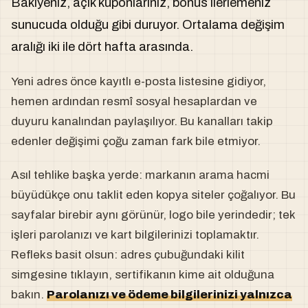
Bakiyeniz, açık kuponlarınız, bonus ilerlemeniz
sunucuda olduğu gibi duruyor. Ortalama değişim
aralığı iki ile dört hafta arasında.
Yeni adres önce kayıtlı e-posta listesine gidiyor,
hemen ardından resmî sosyal hesaplardan ve
duyuru kanalından paylaşılıyor. Bu kanalları takip
edenler değişimi çoğu zaman fark bile etmiyor.
Asıl tehlike başka yerde: markanın arama hacmi
büyüdükçe onu taklit eden kopya siteler çoğalıyor. Bu
sayfalar birebir aynı görünür, logo bile yerindedir; tek
işleri parolanızı ve kart bilgilerinizi toplamaktır.
Refleks basit olsun: adres çubuğundaki kilit
simgesine tıklayın, sertifikanın kime ait olduğuna
bakın.
Parolanızı ve ödeme bilgilerinizi yalnızca