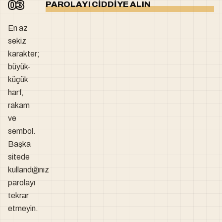
PAROLAYI CIDDIYE ALIN
En az
sekiz
karakter;
büyük-
küçük
harf,
rakam
ve
sembol.
Başka
sitede
kullandığınız
parolayı
tekrar
etmeyin.