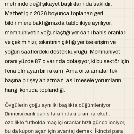
metninde değil şikâyet başlıklarında saklıdır.
Matbet için 2026 boyunca toplanan geri
bildirimlere baktığımızda tablo ikiye ayrılıyor:
memnuniyetin yoğunlaştığı yer canlı bahis oranları
ve çekim hızı; sıkıntının çıktığı yer ise erişim ve
yoğun saatlerdeki destek kuyruğu. Memnuniyet
oranı yüzde 87 civarında dolaşıyor, ki bu sektör için
fena olmayan bir rakam. Ama ortalamalar tek
başına bir şey anlatmaz; asıl mesele yorumların
hangi konuda toplandığı.
Övgülerin çoğu aynı iki başlıkta düğümleniyor.
Birincisi canlı bahis tarafındaki oran hareketi:
özellikle futbolda maç içi oranlar hızlı güncelleniyor,
bu da kupon açan için avantaj demek. İkincisi para