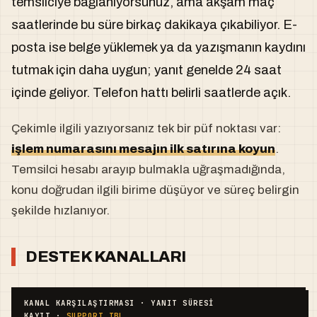
temsilciye bağlanıyorsunuz, ama akşam maç
saatlerinde bu süre birkaç dakikaya çıkabiliyor. E-
posta ise belge yüklemek ya da yazışmanın kaydını
tutmak için daha uygun; yanıt genelde 24 saat
içinde geliyor. Telefon hattı belirli saatlerde açık.
Çekimle ilgili yazıyorsanız tek bir püf noktası var:
işlem numarasını mesajın ilk satırına koyun
.
Temsilci hesabı arayıp bulmakla uğraşmadığında,
konu doğrudan ilgili birime düşüyor ve süreç belirgin
şekilde hızlanıyor.
DESTEK KANALLARI
KANAL KARŞILAŞTIRMASI · YANIT SÜRESI
KAYIT ·
SUPPORT.TBL