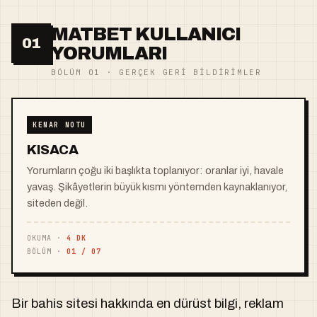
MATBET KULLANICI
01
YORUMLARI
BÖLÜM 01 · GERÇEK GERI BILDIRIMLER
KENAR NOTU
KISACA
Yorumların çoğu iki başlıkta toplanıyor: oranlar iyi, havale
yavaş. Şikâyetlerin büyük kısmı yöntemden kaynaklanıyor,
siteden değil.
OKUMA ·
4 DK
BÖLÜM ·
01 / 07
Bir bahis sitesi hakkında en dürüst bilgi, reklam